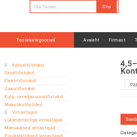
Tootekategooriad
Avaleht
Firmast
4,5–
Kahveltõstukid
Kont
Diiseltõstukid
Elektritõstukid
Põ
Gaasitõstukid
Külg- ja neljasuunatõstukid
Maastikutõstukid
Virnastajad
Saada
Lükandmastiga virnastajad
Manuaalsed virnastajad
Catego
Poolelektrilised virnastajad