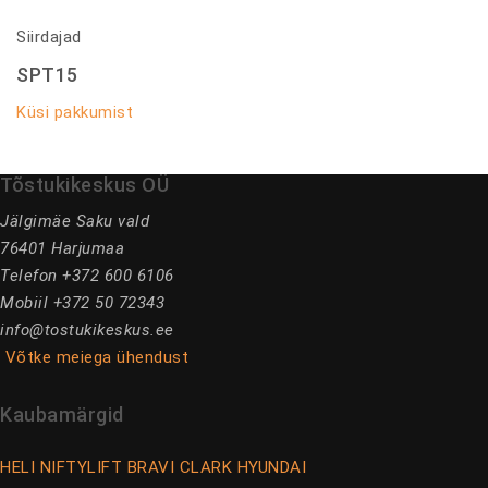
Siirdajad
SPT15
Küsi pakkumist
Tõstukikeskus OÜ
Jälgimäe Saku vald
76401 Harjumaa
Telefon +372 600 6106
Mobiil +372 50 72343
info@tostukikeskus.ee
Võtke meiega ühendust
Kaubamärgid
HELI
NIFTYLIFT
BRAVI
CLARK
HYUNDAI