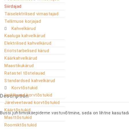
Siirdajad
Täiselektrilised virnastajad
Tellimuse korjajad
Kahvelkärud
Kaaluga kahvelkärud
Elektrilised kahvelkärud
Eriotstarbelised kärud
Käärkahvelkärud
Maastikukärud
Ratastel tõstelauad
Standardsed kahvelkärud
Korvtõstukid
Iseliikuvad korvtõstukid
Description
Järelveetavad korvtõstukid
Käärtõstukid
Bussi juhtimiskäepideme vastuvõtmine, seda on lihtne kasutada
Masttõstukid
Roomiktõstukid