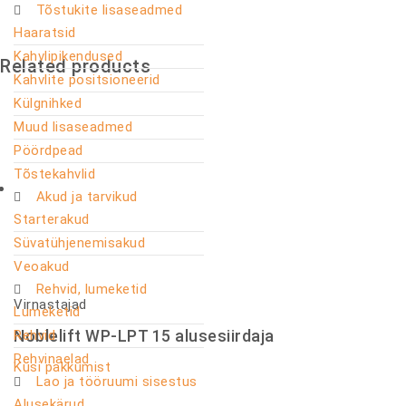
Tõstukite lisaseadmed
Haaratsid
Kahvlipikendused
Related products
Kahvlite positsioneerid
Külgnihked
Muud lisaseadmed
Pöördpead
Tõstekahvlid
Akud ja tarvikud
Starterakud
Süvatühjenemisakud
Veoakud
Rehvid, lumeketid
Virnastajad
Lumeketid
Noblelift WP-LPT 15 alusesiirdaja
Rehvid
Rehvinaelad
Küsi pakkumist
Lao ja tööruumi sisestus
Alusekärud