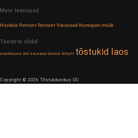
Meie teenused
Hooldus
Remont
Remont
Varuosad
Komisjoni müük
Toodete sildid
tõstukid laos
diiseltõstukid
Heli
kasutatud tõstukid
Niftylift
Copyright © 2026 Tõstukikeskus OÜ