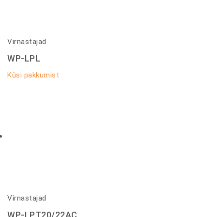
Virnastajad
WP-LPL
Küsi pakkumist
Virnastajad
WP-LPT20/22AC