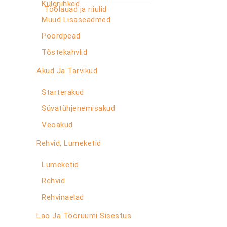
Külgnihked
Töölauad ja riiulid
Muud Lisaseadmed
Pöördpead
Tõstekahvlid
Akud Ja Tarvikud
Starterakud
Süvatühjenemisakud
Veoakud
Rehvid, Lumeketid
Lumeketid
Rehvid
Rehvinaelad
Lao Ja Tööruumi Sisestus