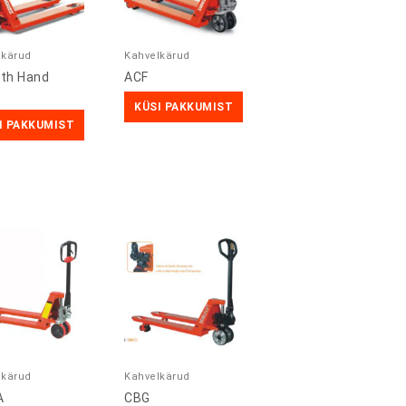
lkärud
Kahvelkärud
ith Hand
ACF
e
KÜSI PAKKUMIST
I PAKKUMIST
lkärud
Kahvelkärud
A
CBG