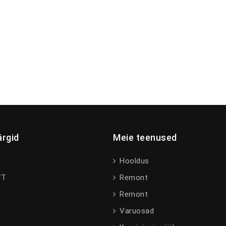
rgid
Meie teenused
Hooldus
FT
Remont
Remont
Varuosad