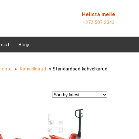
Helista meile
+372 507 2343
mist
Blogi
Home
»
Kahvelkärud
»
Standardsed kahvelkärud