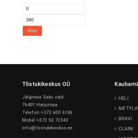
Filter
Tõstukikeskus OÜ
Kaubamä
Jälgimäe Saku vald
HELI
76401 Harjumaa
NIFTYLI
Telefon +372 600 6106
BRAVI
Mobiil +372 50 72343
info@tostukikeskus.ee
CLARK