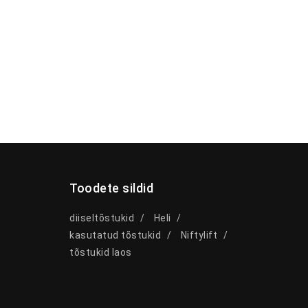
Toodete sildid
diiseltõstukid
Heli
kasutatud tõstukid
Niftylift
tõstukid laos