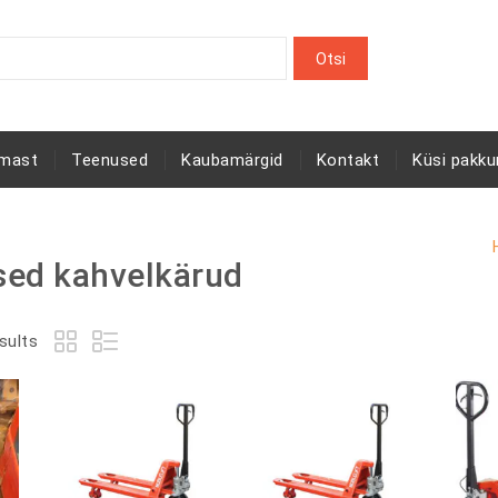
rmast
Teenused
Kaubamärgid
Kontakt
Küsi pakku
sed kahvelkärud
sults