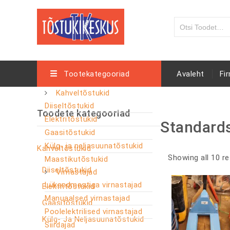
Tootekategooriad
Avaleht
Fi
Kahveltõstukid
Diiseltõstukid
Toodete kategooriad
Elektritõstukid
Standard
Gaasitõstukid
Külg- ja neljasuunatõstukid
Kahveltõstukid
Showing all 10 re
Maastikutõstukid
Diiseltõstukid
Virnastajad
Lükandmastiga virnastajad
Elektritõstukid
Manuaalsed virnastajad
Gaasitõstukid
Poolelektrilised virnastajad
Külg- Ja Neljasuunatõstukid
Siirdajad