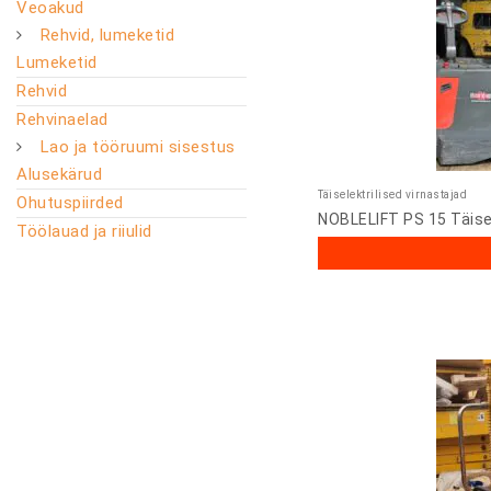
Veoakud
Rehvid, lumeketid
Lumeketid
Rehvid
Rehvinaelad
Lao ja tööruumi sisestus
Alusekärud
Täiselektrilised virnastajad
Ohutuspiirded
NOBLELIFT PS 15 Täisel
Töölauad ja riiulid