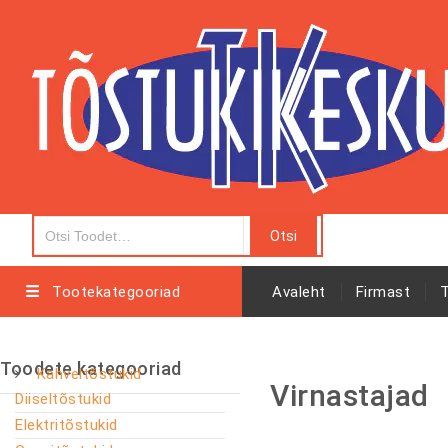
Tootekategooriad
Avaleht
Firmast
Toodete kategooriad
Kahveltõstukid
Virnastajad
Diiseltõstukid
Elektritõstukid