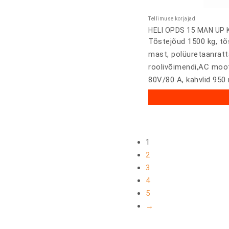
Tellimuse korjajad
HELI OPDS 15 MAN UP K
Tõstejõud 1500 kg, t
mast, polüuretaanratta
roolivõimendi,AC moot
80V/80 A, kahvlid 95
1
2
3
4
5
→