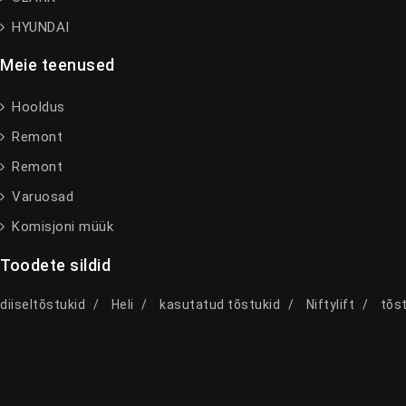
HYUNDAI
Meie teenused
Hooldus
Remont
Remont
Varuosad
Komisjoni müük
Toodete sildid
diiseltõstukid
Heli
kasutatud tõstukid
Niftylift
tõst