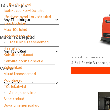
Korvtõstukid
Tõstekõrgus
Iseliikuvad korvtõstukid
Järelveetavad korvtõstukid
Käärtõstukid
Masttõstukid
Roomiktõstukid
Maks. Tõstejõud
Tõstukite lisaseadmed
Haaratsid
Kahvlipikendused
Täiselektrilised virnastajad
Kahvlite positsioneerid
4-6t I-Seeria Virnastaj
Külgnihked
Vanus
Muud lisaseadmed
Pöördpead
Tõstekahvlid
Akud ja tarvikud
Starterakud
Süvatühjenemisakud