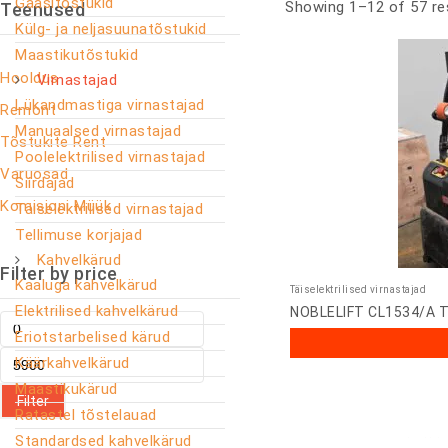
Gaasitõstukid
Showing 1–12 of 57 re
Teenused
Külg- ja neljasuunatõstukid
Maastikutõstukid
Hooldus
Virnastajad
Lükandmastiga virnastajad
Remont
Manuaalsed virnastajad
Tõstukite Rent
Poolelektrilised virnastajad
Varuosad
Siirdajad
Komisjoni Müük
Täiselektrilised virnastajad
Tellimuse korjajad
Kahvelkärud
Filter by price
Kaaluga kahvelkärud
Täiselektrilised virnastajad
Elektrilised kahvelkärud
NOBLELIFT CL1534/A Täi
Eriotstarbelised kärud
Käärkahvelkärud
Maastikukärud
Filter
Ratastel tõstelauad
Standardsed kahvelkärud