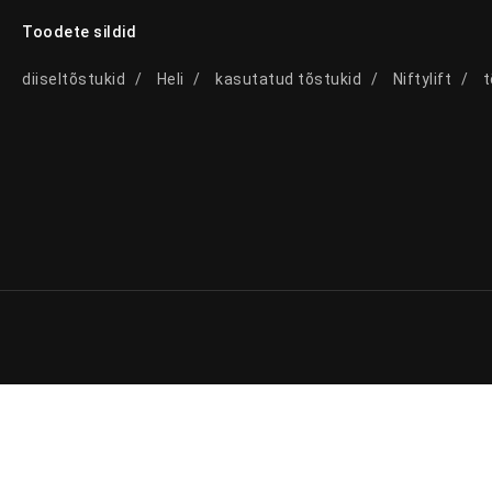
Toodete sildid
diiseltõstukid
Heli
kasutatud tõstukid
Niftylift
t