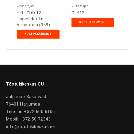
Virnastajad
Virnastajad
HELI CDD 12J
CLB12
Täiselektriline
KÜSI PAKKUMIST
Virnastaja (358)
KÜSI PAKKUMIST
Tõstukikeskus OÜ
Jälgimäe Saku vald
76401 Harjumaa
Telefon +372 600 6106
Mobiil +372 50 72343
info@tostukikeskus.ee