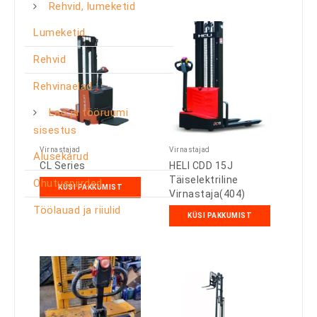
Rehvid, lumeketid
Lumeketid
Rehvid
Rehvinaelad
Lao ja tööruumi
sisestus
Virnastajad
Virnastajad
Alusekärud
CL Series
HELI CDD 15J
Täiselektriline
Ohutuspiirded
KÜSI PAKKUMIST
Virnastaja(404)
Töölauad ja riiulid
KÜSI PAKKUMIST