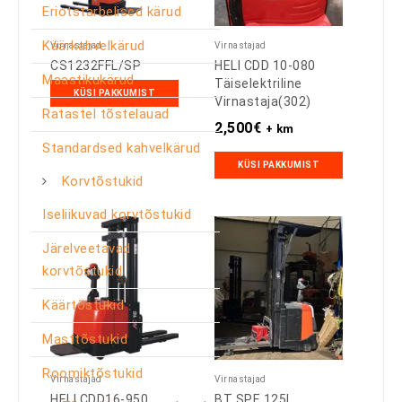
Eriotstarbelised kärud
Käärkahvelkärud
Virnastajad
Virnastajad
CS1232FFL/SP
HELI CDD 10-080
Maastikukärud
Täiselektriline
KÜSI PAKKUMIST
Virnastaja(302)
Ratastel tõstelauad
2,500
€
+ km
Standardsed kahvelkärud
KÜSI PAKKUMIST
Korvtõstukid
Iseliikuvad korvtõstukid
Järelveetavad
korvtõstukid
Käärtõstukid
Masttõstukid
Roomiktõstukid
Virnastajad
Virnastajad
HELI CDD16-950
BT SPE 125L