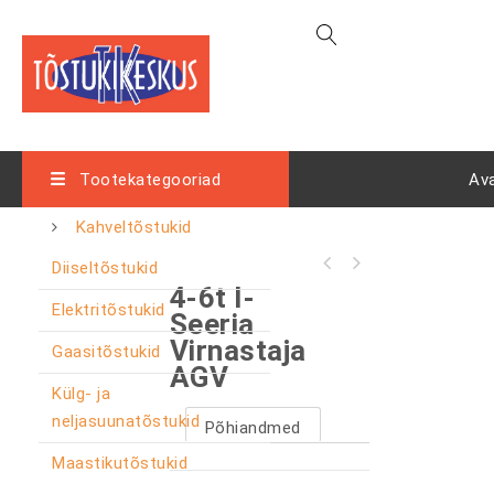
Tootekategooriad
Av
Kahveltõstukid
Diiseltõstukid
4-6t I-
Elektritõstukid
Seeria
Virnastaja
Gaasitõstukid
AGV
Külg- ja
neljasuunatõstukid
Põhiandmed
Maastikutõstukid