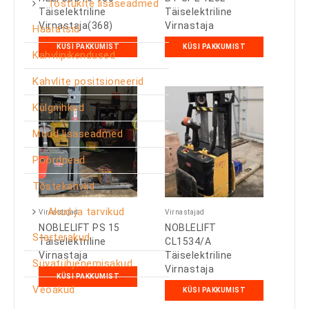
Tõstukite lisaseadmed
Täiselektriline
Täiselektriline
Virnastaja(368)
Virnastaja
Haaratsid
KÜSI PAKKUMIST
KÜSI PAKKUMIST
Kahvlipikendused
Kahvlite positsioneerid
Külgnihked
Muud lisaseadmed
Pöördpead
Tõstekahvlid
Akud ja tarvikud
Virnastajad
Virnastajad
NOBLELIFT PS 15
NOBLELIFT
Starterakud
Täiselektriline
CL1534/A
Virnastaja
Täiselektriline
Süvatühjenemisakud
Virnastaja
KÜSI PAKKUMIST
Veoakud
KÜSI PAKKUMIST