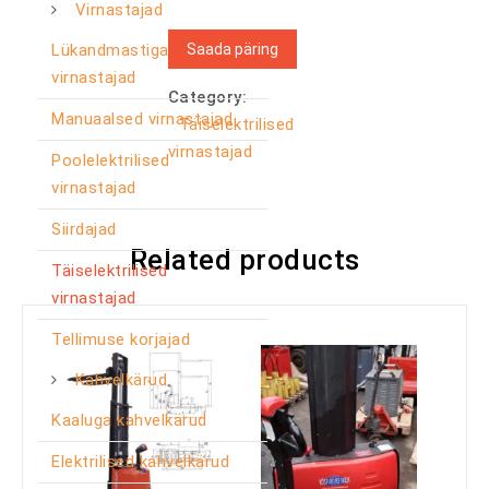
Virnastajad
Saada päring
Lükandmastiga
virnastajad
Category:
Manuaalsed virnastajad
Täiselektrilised
virnastajad
Poolelektrilised
virnastajad
Siirdajad
Related products
Täiselektrilised
virnastajad
Tellimuse korjajad
Kahvelkärud
Kaaluga kahvelkärud
Elektrilised kahvelkärud