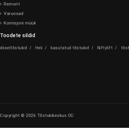
Remont
Varuosad
Komisjoni müük
Toodete sildid
diiseltõstukid
Heli
kasutatud tõstukid
Niftylift
tõst
Copyright © 2026 Tõstukikeskus OÜ