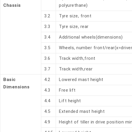
Chassis
polyurethane)
3.2
Tyre size, front
3.3
Tyre size, rear
3.4
Additional wheels(dimensions)
3.5
Wheels, number front/rear(x=drive
3.6
Track width,front
3.7
Track width,rear
Basic
4.2
Lowered mast height
Dimensions
4.3
Free lift
4.4
Lift height
4.5
Extended mast height
4.9
Height of tiller in drive position mi