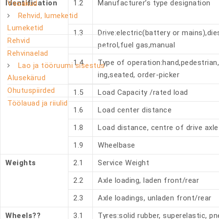
Identification
1.2
Manufacturer’s type designation
Veoakud
Rehvid, lumeketid
Lumeketid
1.3
Drive:electric(battery or mains),dies
Rehvid
petrol,fuel gas,manual
Rehvinaelad
1.4
Type of operation:hand,pedestrian
Lao ja tööruumi sisestus
ing,seated, order-picker
Alusekärud
Ohutuspiirded
1.5
Load Capacity /rated load
Töölauad ja riiulid
1.6
Load center distance
1.8
Load distance, centre of drive axle
1.9
Wheelbase
Weights
2.1
Service Weight
2.2
Axle loading, laden front/rear
2.3
Axle loadings, unladen front/rear
Wheels??
3.1
Tyres:solid rubber, superelastic, p