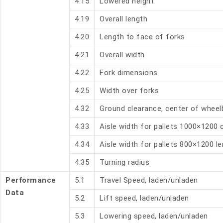
4.15
Lowered height
4.19
Overall length
4.20
Length to face of forks
4.21
Overall width
4.22
Fork dimensions
4.25
Width over forks
4.32
Ground clearance, center of whee
4.33
Aisle width for pallets 1000×1200
4.34
Aisle width for pallets 800×1200 l
4.35
Turning radius
Performance
5.1
Travel Speed, laden/unladen
Data
5.2
Lift speed, laden/unladen
5.3
Lowering speed, laden/unladen