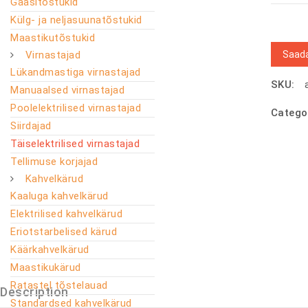
Gaasitõstukid
Külg- ja neljasuunatõstukid
Maastikutõstukid
Saada
Virnastajad
Lükandmastiga virnastajad
SKU:
Manuaalsed virnastajad
Poolelektrilised virnastajad
Catego
Siirdajad
Täiselektrilised virnastajad
Tellimuse korjajad
Kahvelkärud
Kaaluga kahvelkärud
Elektrilised kahvelkärud
Eriotstarbelised kärud
Käärkahvelkärud
Maastikukärud
Ratastel tõstelauad
Description
Standardsed kahvelkärud