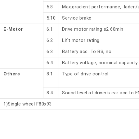
5.8
Max.gradient performance, laden/
5.10
Service brake
E-Motor
6.1
Drive motor rating s2 60min
6.2
Lift motor rating
6.3
Battery acc. To BS, no
6.4
Battery voltage, norminal capacity
Others
8.1
Type of drive control
8.4
Sound level at driver’s ear acc.to 
1)Single wheel F80x93