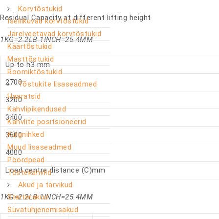
Korvtõstukid
Residual Capacity at different lifting height
Iseliikuvad korvtõstukid
Järelveetavad korvtõstukid
1KG=2.2LB 1INCH=25.4MM
Käärtõstukid
Masttõstukid
Up to h3 mm
Roomiktõstukid
2700
Tõstukite lisaseadmed
Haaratsid
3200
Kahvlipikendused
3400
Kahvlite positsioneerid
Külgnihked
3600
Muud lisaseadmed
4000
Pöördpead
Load centre distance (C)mm
Tõstekahvlid
Akud ja tarvikud
1KG=2.2LB 1INCH=25.4MM
Starterakud
Süvatühjenemisakud