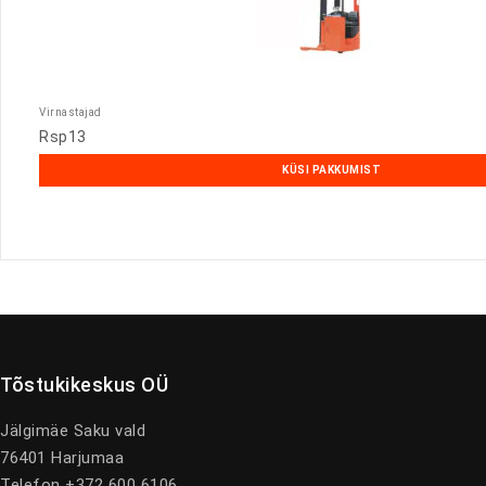
Virnastajad
Rsp13
KÜSI PAKKUMIST
Tõstukikeskus OÜ
Jälgimäe Saku vald
76401 Harjumaa
Telefon +372 600 6106