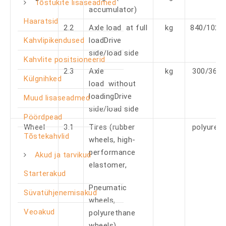
Tõstukite lisaseadmed
accumulator)
Haaratsid
2.2
Axle load at full
kg
840/1020
Kahvlipikendused
loadDrive
side/load side
Kahvlite positsioneerid
2.3
Axle
kg
300/360
Külgnihked
load without
loadingDrive
Muud lisaseadmed
side/load side
Pöördpead
Wheel
3.1
Tires (rubber
polyuret
Tõstekahvlid
wheels, high-
performance
Akud ja tarvikud
elastomer,
Starterakud
Pneumatic
Süvatühjenemisakud
wheels,
Veoakud
polyurethane
wheels)