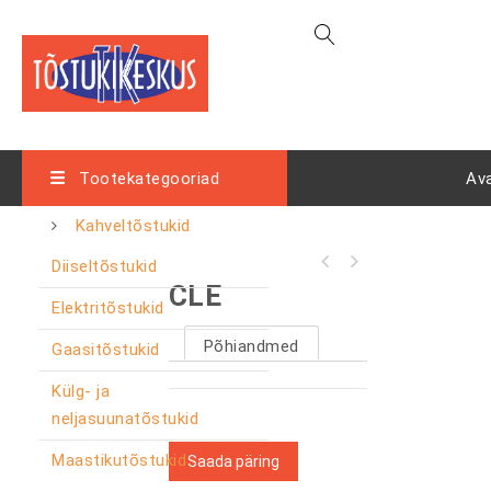
Tootekategooriad
Av
Kahveltõstukid
Diiseltõstukid
CLE
Elektritõstukid
Põhiandmed
Gaasitõstukid
Külg- ja
neljasuunatõstukid
Maastikutõstukid
Saada päring