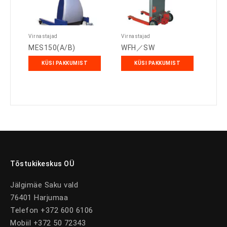
Virnastajad
Virnastajad
MES150(A/B)
WFH／SW
KÜSI PAKKUMIST
KÜSI PAKKUMIST
Tõstukikeskus OÜ
Jälgimäe Saku vald
76401 Harjumaa
Telefon +372 600 6106
Mobiil +372 50 72343