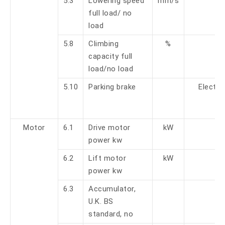
5.3
Lowering speed
mm/s
11
full load/ no
load
5.8
Climbing
%
6
capacity full
load/no load
5.10
Parking brake
Electr
b
Motor
6.1
Drive motor
kW
power kw
6.2
Lift motor
kW
power kw
6.3
Accumulator,
U.K. BS
standard, no