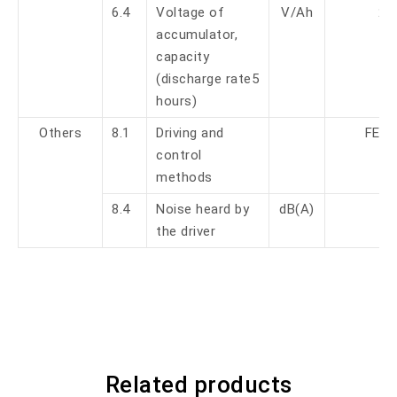
6.4
Voltage of
V/Ah
24
accumulator,
capacity
(discharge rate5
hours)
Others
8.1
Driving and
FET 
control
methods
8.4
Noise heard by
dB(A)
the driver
Related products