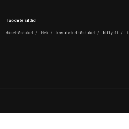
Toodete sildid
diiseltõstukid
Heli
kasutatud tõstukid
Niftylift
t