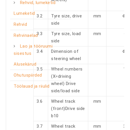
Rehvid, lumeketid
Lumeketid
3.2
Tyre size, drive
mm
Φ2
side
Rehvid
3.3
Tyre size, load
mm
Φ8
Rehvinaelad
side
Lao ja tööruumi
3.4
Dimension of
Φ1
sisestus
steering wheel
Alusekärud
3.5
Wheel numbers
1x 
Ohutuspiirded
(X=driving
wheel) Drive
Töölauad ja riiulid
side/load side
3.6
Wheel track
mm
(front)Drive side
b10
3.7
Wheel track
mm
39