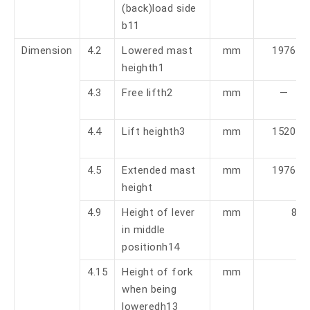
(back)load side
b11
Dimension
4.2
Lowered mast
mm
1976
heighth1
4.3
Free lifth2
mm
—
4.4
Lift heighth3
mm
1520
4.5
Extended mast
mm
1976
height
4.9
Height of lever
mm
880
in middle
positionh14
4.15
Height of fork
mm
when being
loweredh13