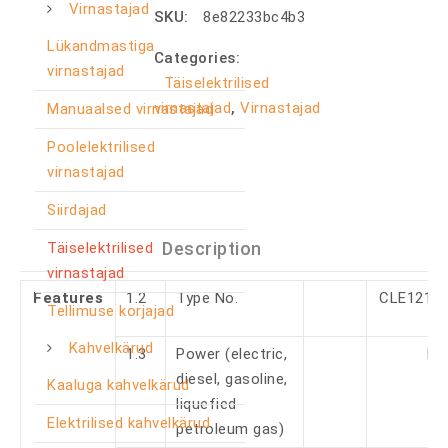
Virnastajad
SKU:
8e82233bc4b3
Lükandmastiga
Categories:
virnastajad
Täiselektrilised
virnastajad
,
Virnastajad
Manuaalsed virnastajad
Poolelektrilised
virnastajad
Siirdajad
Description
Täiselektrilised
virnastajad
Features
1.2
Type No.
CLE1216
Tellimuse korjajad
Kahvelkärud
1.3
Power (electric,
Ele
diesel, gasoline,
Kaaluga kahvelkärud
liquefied
Elektrilised kahvelkärud
petroleum gas)