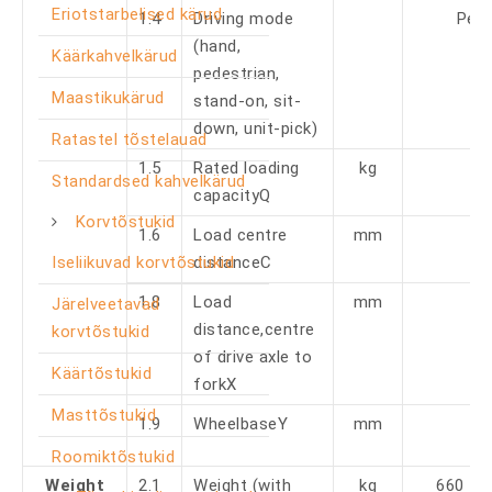
Eriotstarbelised kärud
1.4
Driving mode
Pede
(hand,
Käärkahvelkärud
pedestrian,
Maastikukärud
stand-on, sit-
down, unit-pick)
Ratastel tõstelauad
1.5
Rated loading
kg
1
Standardsed kahvelkärud
capacityQ
Korvtõstukid
1.6
Load centre
mm
Iseliikuvad korvtõstukid
distanceC
1.8
Load
mm
Järelveetavad
distance,centre
korvtõstukid
of drive axle to
Käärtõstukid
forkX
Masttõstukid
1.9
WheelbaseY
mm
1
Roomiktõstukid
Weight
2.1
Weight (with
kg
660