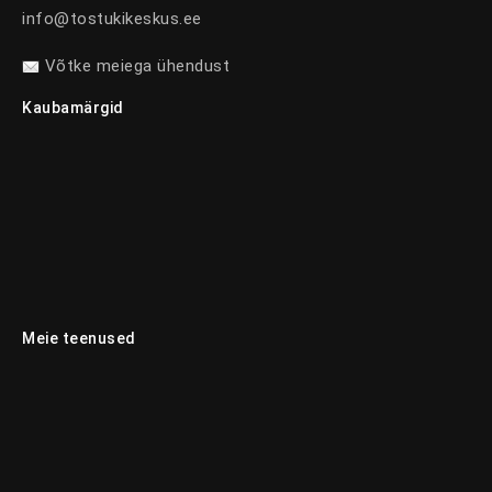
info@tostukikeskus.ee
Võtke meiega ühendust
Kaubamärgid
Meie teenused