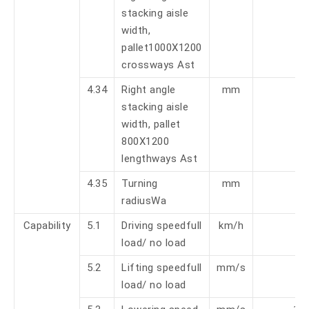
stacking aisle
width,
pallet1000X1200
crossways Ast
4.34
Right angle
mm
2
stacking aisle
width, pallet
800X1200
lengthways Ast
4.35
Turning
mm
1
radiusWa
Capability
5.1
Driving speedfull
km/h
4.
load/ no load
5.2
Lifting speedfull
mm/s
11
load/ no load