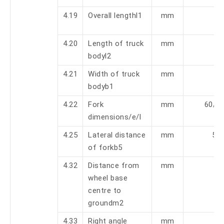
4.19
Overall lengthl1
mm
1
4.20
Length of truck
mm
bodyl2
4.21
Width of truck
mm
bodyb1
4.22
Fork
mm
60/1
dimensions/e/l
4.25
Lateral distance
mm
57
of forkb5
4.32
Distance from
mm
wheel base
centre to
groundm2
4.33
Right angle
mm
2