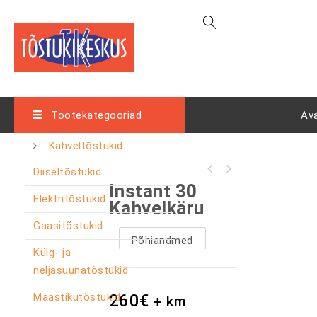
Tootekategooriad
Av
Kahveltõstukid
Diiseltõstukid
HELI CPCD 35 KU5Y4G3 neliveoline
Instant 30
diiseltõstuk
Elektritõstukid
Kahvelkäru
Gaasitõstukid
Põhiandmed
Külg- ja
neljasuunatõstukid
Maastikutõstukid
260
€
+ km