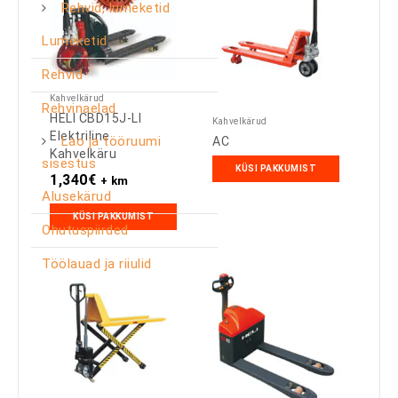
Rehvid, lumeketid
Lumeketid
Rehvid
Kahvelkärud
Rehvinaelad
HELI CBD15J-LI
Kahvelkärud
Elektriline
Lao ja tööruumi
AC
Kahvelkäru
sisestus
KÜSI PAKKUMIST
1,340
€
+ km
Alusekärud
KÜSI PAKKUMIST
Ohutuspiirded
Töölauad ja riiulid