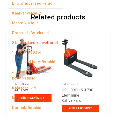
Eriotstarbelised kärud
Käärkahvelkärud
Related products
Maastikukärud
Ratastel tõstelauad
Standardsed kahvelkärud
Korvtõstukid
Iseliikuvad korvtõstukid
Järelveetavad
korvtõstukid
Kahvelkärud
Kahvelkärud
Käärtõstukid
AC-Low
HELI CBD 15-170G
Elektriline
Masttõstukid
KÜSI PAKKUMIST
Kahvelkäru
Roomiktõstukid
KÜSI PAKKUMIST