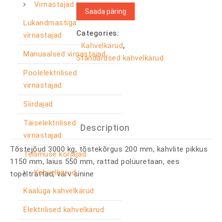
Virnastajad
Saada päring
Lükandmastiga
Categories:
virnastajad
Kahvelkärud
,
Manuaalsed virnastajad
Standardsed kahvelkärud
Poolelektrilised
virnastajad
Siirdajad
Täiselektrilised
Description
virnastajad
Tõstejõud 3000 kg, tõstekõrgus 200 mm, kahvlite pikkus
Tellimuse korjajad
1150 mm, laius 550 mm, rattad polüuretaan, ees
Kahvelkärud
topeltrattad, värv sinine
Kaaluga kahvelkärud
Elektrilised kahvelkärud