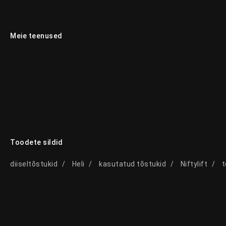
Meie teenused
Toodete sildid
diiseltõstukid
Heli
kasutatud tõstukid
Niftylift
t