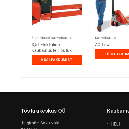
Elektrilised kahvelkärud
Kahvelkärud
3,5t Elektriline
AC-Low
Kaubaaluste Tõstuk
KÜSI PAKKU
KÜSI PAKKUMIST
Tõstukikeskus OÜ
Kaubamä
Jälgimäe Saku vald
HELI