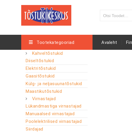
Tootekategooriad
Avaleht
Fi
Kahveltõstukid
Diiseltõstukid
Elektritõstukid
Gaasitõstukid
Külg- ja neljasuunatõstukid
Maastikutõstukid
Virnastajad
Lükandmastiga virnastajad
Manuaalsed virnastajad
Poolelektrilised virnastajad
Siirdajad