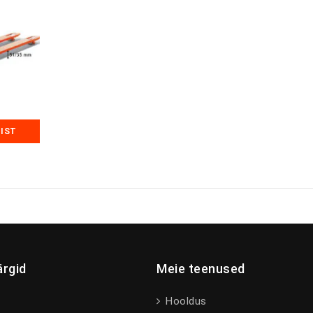
MIST
rgid
Meie teenused
Hooldus