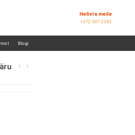
Helista meile
+372 507 2343
mist
Blogi
käru
HELI CPD20SQ-GD2 kolme rattaga
elektritõstuk(356)