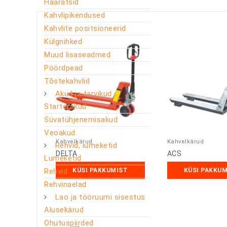
Haaratsid
Kahvlipikendused
Kahvlite positsioneerid
Külgnihked
Muud lisaseadmed
Pöördpead
Tõstekahvlid
Akud ja tarvikud
Starterakud
Süvatühjenemisakud
Veoakud
Kahvelkärud
Kahvelkärud
Rehvid, lumeketid
DELTA
ACS
Lumeketid
Rehvid
KÜSI PAKKUMIST
KÜSI PAKKU
Rehvinaelad
Lao ja tööruumi sisestus
Alusekärud
Ohutuspiirded