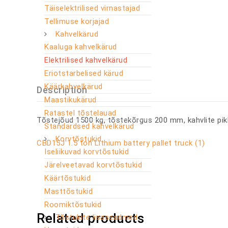
Täiselektrilised virnastajad
Tellimuse korjajad
Kahvelkärud
Kaaluga kahvelkärud
Elektrilised kahvelkärud
Eriotstarbelised kärud
Käärkahvelkärud
Description
Maastikukärud
Ratastel tõstelauad
Tõstejõud 1500 kg, tõstekõrgus 200 mm, kahvlite pik
Standardsed kahvelkärud
Korvtõstukid
CBD15J 1.5 ton Lithium battery pallet truck (1)
Iseliikuvad korvtõstukid
Järelveetavad korvtõstukid
Käärtõstukid
Masttõstukid
Roomiktõstukid
Related products
Tõstukite lisaseadmed