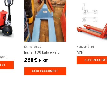
Kahvelkärud
Kahvelkärud
Instant 30 Kahvelkäru
ACF
lkäru
260
€
+ km
KÜSI PAKKUMI
MIST
KÜSI PAKKUMIST