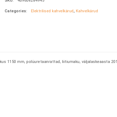
SKU:
4b96be284945
Categories:
Elektrilised kahvelkärud
,
Kahvelkärud
kus 1150 mm, polüuretaanrattad, liitiumaku, väljalaskeaasta 2