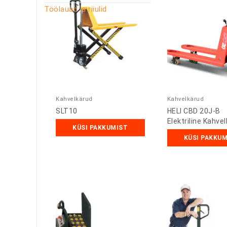
Töölauad ja riiulid
Kahvelkärud
Kahvelkärud
SLT10
HELI CBD 20J-B
Elektriline Kahve
KÜSI PAKKUMIST
KÜSI PAKKU