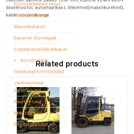
hüdroliin, kahvlite pikkus 1200 mm, Kubota V2403 euroV
Eriotstarbelised kärud
diiselmootor, automaatkast, õhkrehvid(maastikurehvid),
kabiin soojendusega.
Käärkahvelkärud
Maastikukärud
Ratastel tõstelauad
Standardsed kahvelkärud
Korvtõstukid
Related products
Iseliikuvad korvtõstukid
Järelveetavad
korvtõstukid
Käärtõstukid
Masttõstukid
Roomiktõstukid