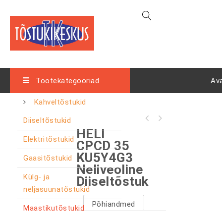
Tootekategooriad
Av
Kahveltõstukid
Diiseltõstukid
HELI
Elektritõstukid
CPCD 35
KU5Y4G3
Gaasitõstukid
Neliveoline
Külg- ja
Diiseltõstuk
neljasuunatõstukid
Põhiandmed
Maastikutõstukid