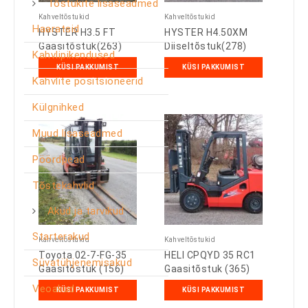
Tõstukite lisaseadmed
Kahveltõstukid
Kahveltõstukid
Haaratsid
HYSTER H3.5 FT
HYSTER H4.50XM
Gaasitõstuk(263)
Diiseltõstuk(278)
Kahvlipikendused
KÜSI PAKKUMIST
KÜSI PAKKUMIST
Kahvlite positsioneerid
Külgnihked
Muud lisaseadmed
Pöördpead
Tõstekahvlid
Akud ja tarvikud
Starterakud
Kahveltõstukid
Kahveltõstukid
Toyota 02-7-FG-35
HELI CPQYD 35 RC1
Süvatühjenemisakud
Gaasitõstuk (156)
Gaasitõstuk (365)
Veoakud
KÜSI PAKKUMIST
KÜSI PAKKUMIST