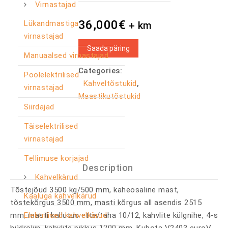
Virnastajad
36,000
€
Lükandmastiga
+ km
virnastajad
Saada päring
Manuaalsed virnastajad
Categories:
Poolelektrilised
Kahveltõstukid
,
virnastajad
Maastikutõstukid
Siirdajad
Täiselektrilised
virnastajad
Tellimuse korjajad
Description
Kahvelkärud
Tõstejõud 3500 kg/500 mm, kaheosaline mast,
Kaaluga kahvelkärud
tõstekõrgus 3500 mm, masti kõrgus all asendis 2515
Elektrilised kahvelkärud
mm, masti kallutus ette/taha 10/12, kahvlite külgnihe, 4-s