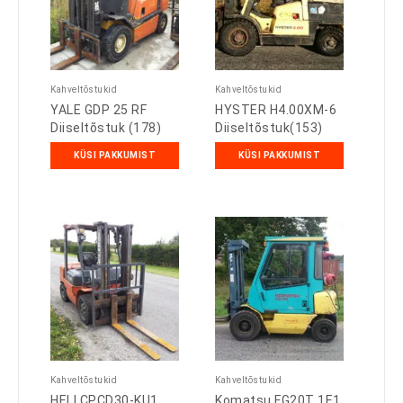
Kahveltõstukid
Kahveltõstukid
YALE GDP 25 RF
HYSTER H4.00XM-6
Diiseltõstuk (178)
Diiseltõstuk(153)
KÜSI PAKKUMIST
KÜSI PAKKUMIST
Kahveltõstukid
Kahveltõstukid
HELI CPCD30-KU1
Komatsu FG20T 1E1