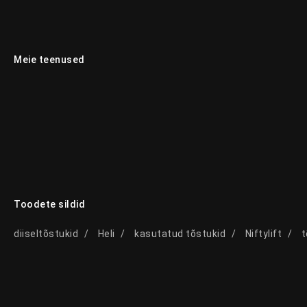
Meie teenused
Toodete sildid
diiseltõstukid
Heli
kasutatud tõstukid
Niftylift
t