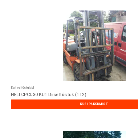
Kahveltõstukid
HELI CPCD30 KU1 Diiseltõstuk (112)
KÜSI PAKKUMIST