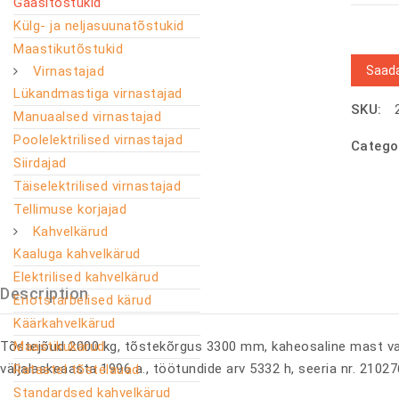
Gaasitõstukid
Külg- ja neljasuunatõstukid
Maastikutõstukid
Saada
Virnastajad
Lükandmastiga virnastajad
SKU:
Manuaalsed virnastajad
Poolelektrilised virnastajad
Catego
Siirdajad
Täiselektrilised virnastajad
Tellimuse korjajad
Kahvelkärud
Kaaluga kahvelkärud
Elektrilised kahvelkärud
Description
Eriotstarbelised kärud
Käärkahvelkärud
Tõstejõud 2000 kg, tõstekõrgus 3300 mm, kaheosaline mast vab
Maastikukärud
väljalaskeaasta 1996 a., töötundide arv 5332 h, seeria nr. 210
Ratastel tõstelauad
Standardsed kahvelkärud