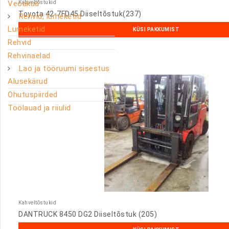
Veoakud
Kahveltõstukid
Toyota 42-7FD45 Diiseltõstuk(237)
Rehvid, lumeketid
Lumeketid
KÜSI PAKKUMIST
Rehvid
Rehvinaelad
Lao ja tööruumi sisestus
Alusekärud
Ohutuspiirded
Töölauad ja riiulid
Kahveltõstukid
DANTRUCK 8450 DG2 Diiseltõstuk (205)