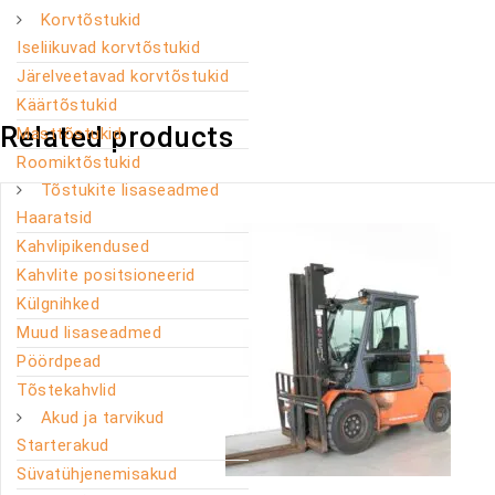
Korvtõstukid
Iseliikuvad korvtõstukid
Järelveetavad korvtõstukid
Käärtõstukid
Related products
Masttõstukid
Roomiktõstukid
Tõstukite lisaseadmed
Haaratsid
Kahvlipikendused
Kahvlite positsioneerid
Külgnihked
Muud lisaseadmed
Pöördpead
Tõstekahvlid
Akud ja tarvikud
Starterakud
Süvatühjenemisakud