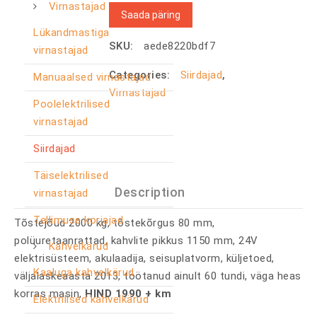
Virnastajad
Saada päring
Lükandmastiga
SKU:
aede8220bdf7
virnastajad
Categories:
Siirdajad
,
Manuaalsed virnastajad
Virnastajad
Poolelektrilised
virnastajad
Siirdajad
Täiselektrilised
Description
virnastajad
Tellimuse korjajad
Tõstejõud 2000 kg, tõstekõrgus 80 mm,
polüuretaanrattad, kahvlite pikkus 1150 mm, 24V
Kahvelkärud
elektrisüsteem, akulaadija, seisuplatvorm, küljetoed,
Kaaluga kahvelkärud
väljalaskeaasta 2013, töötanud ainult 60 tundi, väga heas
korras masin,
HIND 1990 + km
Elektrilised kahvelkärud