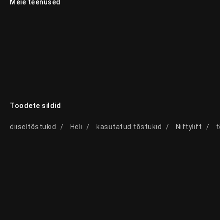
Meie teenused
Toodete sildid
diiseltõstukid
Heli
kasutatud tõstukid
Niftylift
t