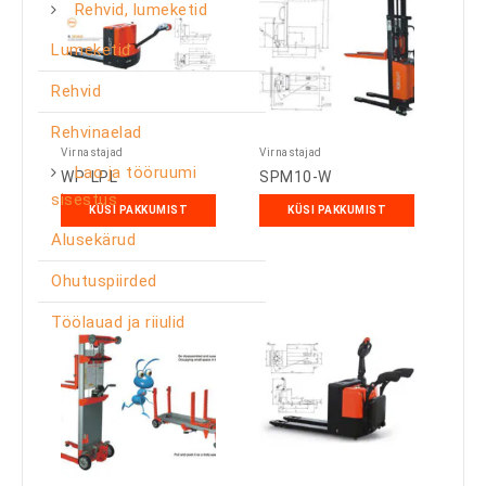
Rehvid, lumeketid
Lumeketid
Rehvid
Rehvinaelad
Virnastajad
Virnastajad
Lao ja tööruumi
WP-LPL
SPM10-W
sisestus
KÜSI PAKKUMIST
KÜSI PAKKUMIST
Alusekärud
Ohutuspiirded
Töölauad ja riiulid