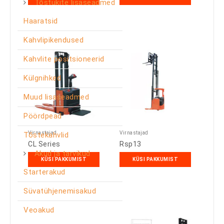
Tõstukite lisaseadmed
Haaratsid
Kahvlipikendused
Kahvlite positsioneerid
Külgnihked
Muud lisaseadmed
Pöördpead
Virnastajad
Virnastajad
Tõstekahvlid
CL Series
Rsp13
Akud ja tarvikud
KÜSI PAKKUMIST
KÜSI PAKKUMIST
Starterakud
Süvatühjenemisakud
Veoakud