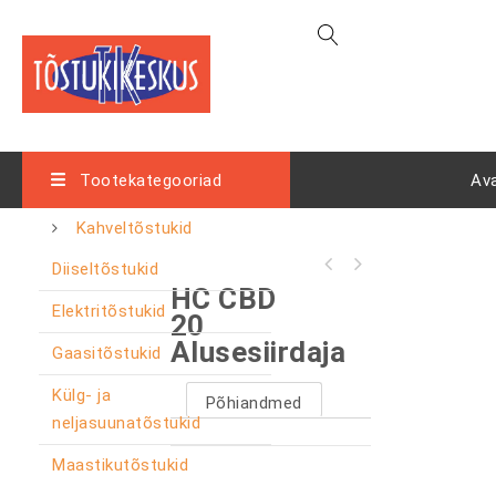
Tootekategooriad
Av
Kahveltõstukid
Diiseltõstukid
HC CBD
Elektritõstukid
20
Alusesiirdaja
Gaasitõstukid
Külg- ja
Põhiandmed
neljasuunatõstukid
Maastikutõstukid