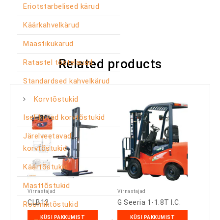
Eriotstarbelised kärud
Käärkahvelkärud
Maastikukärud
Related products
Ratastel tõstelauad
Standardsed kahvelkärud
Korvtõstukid
Iseliikuvad korvtõstukid
Järelveetavad
korvtõstukid
Käärtõstukid
Masttõstukid
Virnastajad
Virnastajad
CLB12
G Seeria 1-1.8T I.C.
Roomiktõstukid
KÜSI PAKKUMIST
KÜSI PAKKUMIST