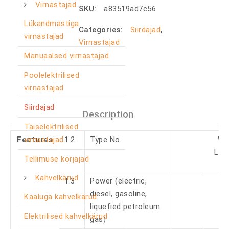
Virnastajad
SKU:
a83519ad7c56
Lükandmastiga
Categories:
Siirdajad
,
virnastajad
Virnastajad
Manuaalsed virnastajad
Poolelektrilised
virnastajad
Siirdajad
Description
Täiselektrilised
virnastajad
Features
1.2
Type No.
WP
LPE
Tellimuse korjajad
Kahvelkärud
1.3
Power (electric,
diesel, gasoline,
Kaaluga kahvelkärud
liquefied petroleum
Elektrilised kahvelkärud
gas)