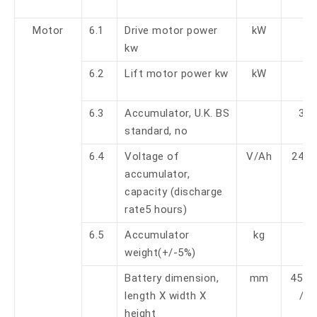
Motor
6.1
Drive motor power
kW
1.
kw
6.2
Lift motor power kw
kW
0.
6.3
Accumulator, U.K. BS
3V
standard, no
6.4
Voltage of
V/Ah
24 /
accumulator,
capacity (discharge
rate5 hours)
6.5
Accumulator
kg
16
weight(+/-5%)
Battery dimension,
mm
455/
length X width X
/ 5
height