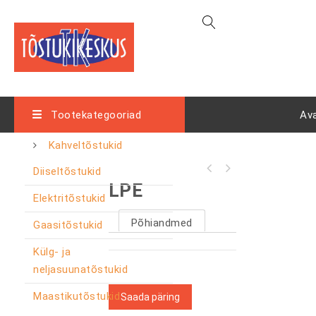
Tootekategooriad
Av
Kahveltõstukid
Diiseltõstukid
LPE
Elektritõstukid
Põhiandmed
Gaasitõstukid
Külg- ja
neljasuunatõstukid
Maastikutõstukid
Saada päring