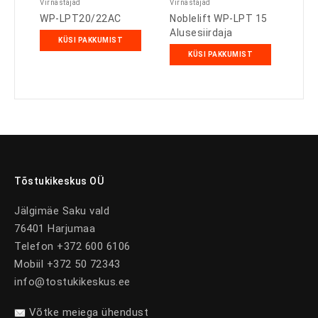
Virnastajad
Virnastajad
WP-LPT20/22AC
Noblelift WP-LPT 15
Alusesiirdaja
KÜSI PAKKUMIST
KÜSI PAKKUMIST
Tõstukikeskus OÜ
Jälgimäe Saku vald
76401 Harjumaa
Telefon +372 600 6106
Mobiil +372 50 72343
info@tostukikeskus.ee
Võtke meiega ühendust