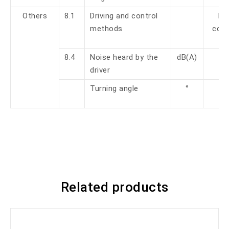
Others
8.1
Driving and control
FE
methods
cont
8.4
Noise heard by the
dB(A)
<7
driver
Turning angle
°
18
Related products