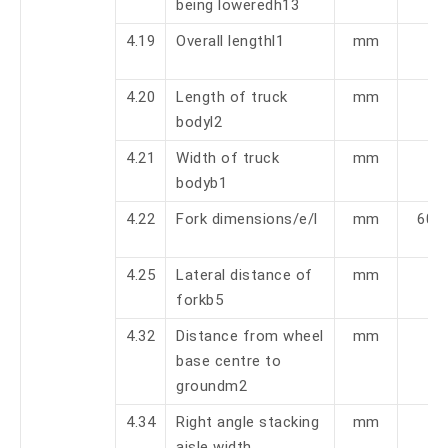
being loweredh13
4.19
Overall lengthl1
mm
4.20
Length of truck
mm
bodyl2
4.21
Width of truck
mm
bodyb1
4.22
Fork dimensions/e/l
mm
60/
4.25
Lateral distance of
mm
forkb5
4.32
Distance from wheel
mm
base centre to
groundm2
4.34
Right angle stacking
mm
aisle width,