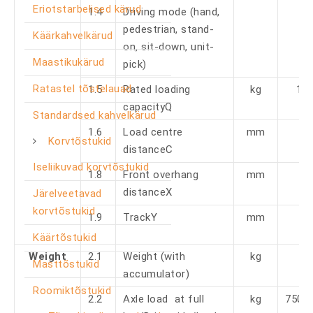
Eriotstarbelised kärud
1.4
Driving mode (hand,
pedestrian, stand-
Käärkahvelkärud
on, sit-down, unit-
Maastikukärud
pick)
Ratastel tõstelauad
1.5
Rated loading
kg
18
capacityQ
Standardsed kahvelkärud
1.6
Load centre
mm
Korvtõstukid
distanceC
Iseliikuvad korvtõstukid
1.8
Front overhang
mm
distanceX
Järelveetavad
korvtõstukid
1.9
TrackY
mm
Käärtõstukid
Weight
2.1
Weight (with
kg
Masttõstukid
accumulator)
Roomiktõstukid
2.2
Axle load at full
kg
750/