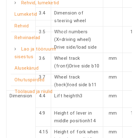
Rehvid, lumeketid
3.4
Dimension of
Lumeketid
steering wheel
Rehvid
3.5
Wheel numbers
1x 
Rehvinaelad
(X=driving wheel)
Drive side/load side
Lao ja tööruumi
sisestus
3.6
Wheel track
mm
(front)Drive side b10
Alusekärud
3.7
Wheel track
mm
Ohutuspiirded
(back)load side b11
Töölauad ja riiulid
Dimension
4.4
Lift heighth3
mm
4.9
Height of lever in
mm
12
middle positionh14
4.15
Height of fork when
mm