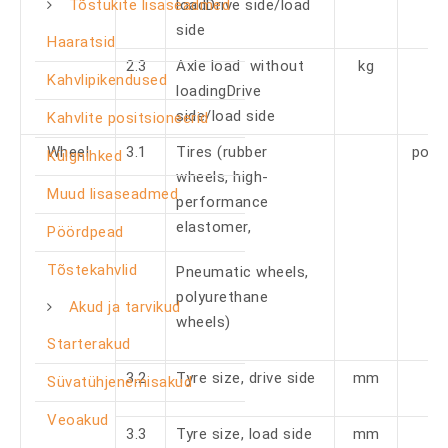
Tõstukite lisaseadmed
loadDrive side/load
side
Haaratsid
2.3
Axle load without
kg
Kahvlipikendused
loadingDrive
side/load side
Kahvlite positsioneerid
Wheel
3.1
Tires (rubber
poly
Külgnihked
wheels, high-
Muud lisaseadmed
performance
elastomer,
Pöördpead
Tõstekahvlid
Pneumatic wheels,
polyurethane
Akud ja tarvikud
wheels)
Starterakud
3.2
Tyre size, drive side
mm
Süvatühjenemisakud
Veoakud
3.3
Tyre size, load side
mm