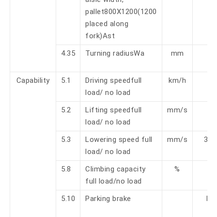
pallet800X1200(1200
placed along
fork)Ast
4.35
Turning radiusWa
mm
Capability
5.1
Driving speedfull
km/h
load/ no load
5.2
Lifting speedfull
mm/s
load/ no load
5.3
Lowering speed full
mm/s
30/
load/ no load
5.8
Climbing capacity
%
full load/no load
5.10
Parking brake
El