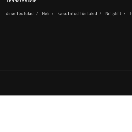
Toodete sildid
diiseltõstukid
Heli
kasutatud tõstukid
Niftylift
t