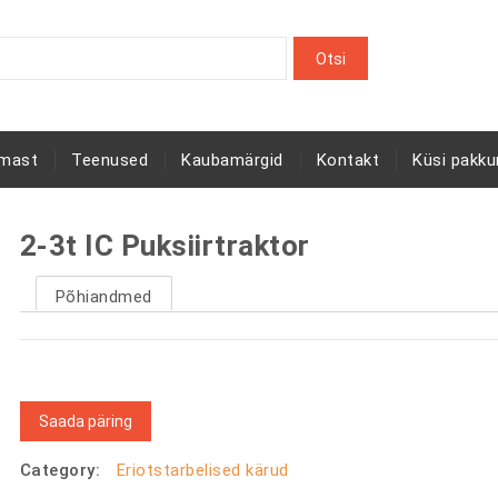
rmast
Teenused
Kaubamärgid
Kontakt
Küsi pakku
2-3t IC Puksiirtraktor
Põhiandmed
Saada päring
Category:
Eriotstarbelised kärud