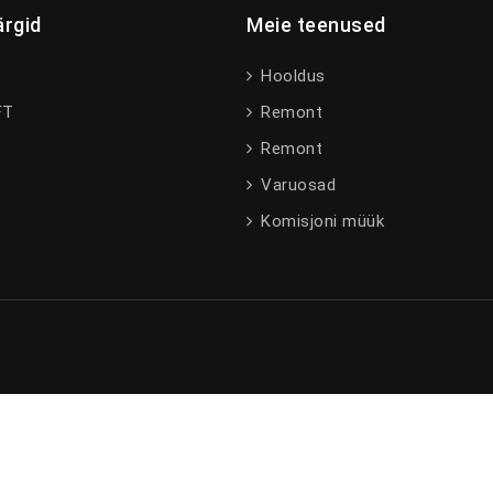
rgid
Meie teenused
Hooldus
FT
Remont
Remont
Varuosad
I
Komisjoni müük