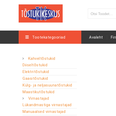
Tootekategooriad
Avaleht
Fi
Kahveltõstukid
Diiseltõstukid
Elektritõstukid
Gaasitõstukid
Külg- ja neljasuunatõstukid
Maastikutõstukid
Virnastajad
Lükandmastiga virnastajad
Manuaalsed virnastajad