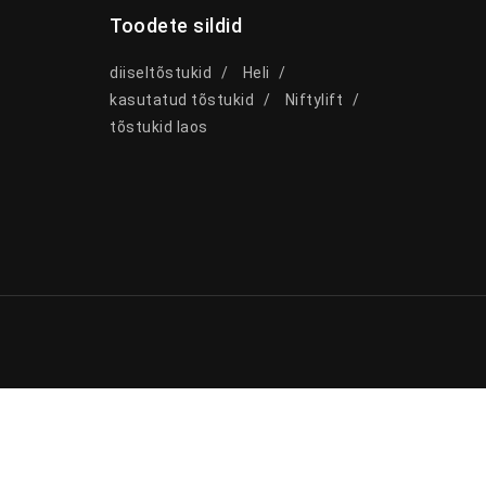
Toodete sildid
diiseltõstukid
Heli
kasutatud tõstukid
Niftylift
tõstukid laos