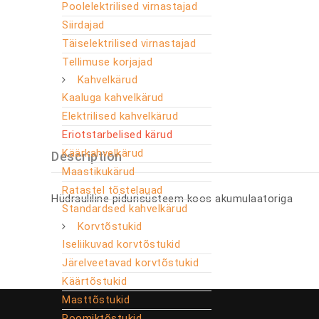
Poolelektrilised virnastajad
Siirdajad
Täiselektrilised virnastajad
Tellimuse korjajad
Kahvelkärud
Kaaluga kahvelkärud
Elektrilised kahvelkärud
Eriotstarbelised kärud
Käärkahvelkärud
Description
Maastikukärud
Ratastel tõstelauad
Hüdrauliline pidurisüsteem koos akumulaatoriga
Standardsed kahvelkärud
Korvtõstukid
Iseliikuvad korvtõstukid
Järelveetavad korvtõstukid
Käärtõstukid
Masttõstukid
Roomiktõstukid