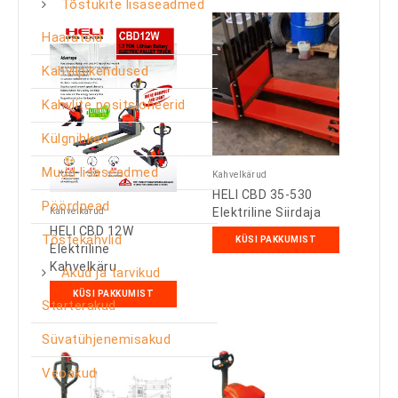
Tõstukite lisaseadmed
Haaratsid
Kahvlipikendused
Kahvlite positsioneerid
Külgnihked
Muud lisaseadmed
Kahvelkärud
HELI CBD 35-530
Pöördpead
Elektriline Siirdaja
Kahvelkärud
HELI CBD 12W
Tõstekahvlid
KÜSI PAKKUMIST
Elektriline
Kahvelkäru
Akud ja tarvikud
KÜSI PAKKUMIST
Starterakud
Süvatühjenemisakud
Veoakud