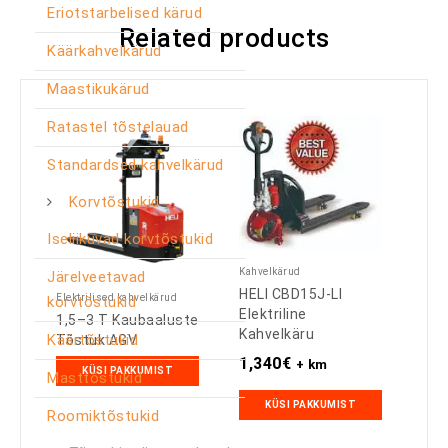
Eriotstarbelised kärud
Related products
Käärkahvelkärud
Maastikukärud
Ratastel tõstelauad
Standardsed kahvelkärud
Korvtõstukid
Iseliikuvad korvtõstukid
Kahvelkärud
Järelveetavad
HELI CBD15J-LI
Elektrilised kahvelkärud
korvtõstukid
Elektriline
1,5–3 T Kaubaaluste
Kahvelkäru
Käärtõstukid
Tõstuk AGV
1,340
€
+ km
KÜSI PAKKUMIST
Masttõstukid
KÜSI PAKKUMIST
Roomiktõstukid