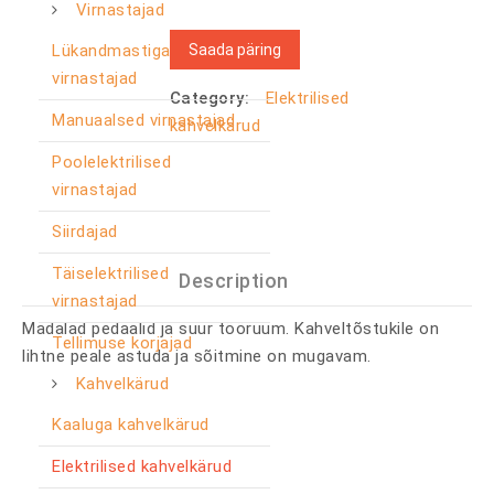
Virnastajad
Saada päring
Lükandmastiga
virnastajad
Category:
Elektrilised
Manuaalsed virnastajad
kahvelkärud
Poolelektrilised
virnastajad
Siirdajad
Täiselektrilised
Description
virnastajad
Madalad pedaalid ja suur tööruum. Kahveltõstukile on
Tellimuse korjajad
lihtne peale astuda ja sõitmine on mugavam.
Kahvelkärud
Kaaluga kahvelkärud
Elektrilised kahvelkärud