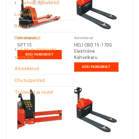
Rehvid, lumeketid
Lumeketid
Rehvid
Rehvinaelad
Kahvelkärud
Kahvelkärud
SPT15
HELI CBD 15-170G
Lao ja tööruumi
Elektriline
KÜSI PAKKUMIST
sisestus
Kahvelkäru
KÜSI PAKKUMIST
Alusekärud
Ohutuspiirded
Töölauad ja riiulid