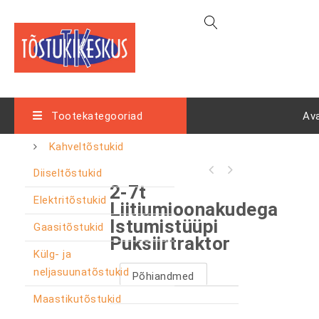
Tootekategooriad
Av
Kahveltõstukid
Diiseltõstukid
2-7t
Elektritõstukid
Liitiumioonakudega
Istumistüüpi
Gaasitõstukid
Puksiirtraktor
Külg- ja
neljasuunatõstukid
Põhiandmed
Maastikutõstukid