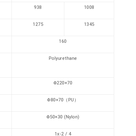
938
1008
1275
1345
160
Polyurethane
Φ220×70
Φ80×70（PU）
Φ50×30 (Nylon)
1x-2 / 4