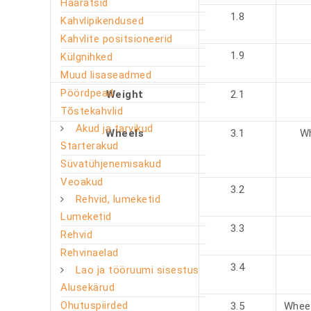
Haaratsid
1.8
Kahvlipikendused
Kahvlite positsioneerid
1.9
Külgnihked
Muud lisaseadmed
Pöördpead
Weight
2.1
Tõstekahvlid
Akud ja tarvikud
Wheels
3.1
Wh
Starterakud
Süvatühjenemisakud
Veoakud
3.2
Rehvid, lumeketid
Lumeketid
3.3
Rehvid
Rehvinaelad
3.4
Lao ja tööruumi sisestus
Alusekärud
Ohutuspiirded
3.5
Wheel