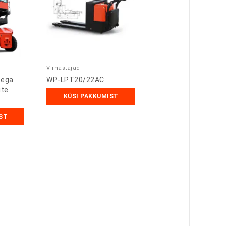
Virnastajad
sega
WP-LPT20/22AC
ite
KÜSI PAKKUMIST
ST