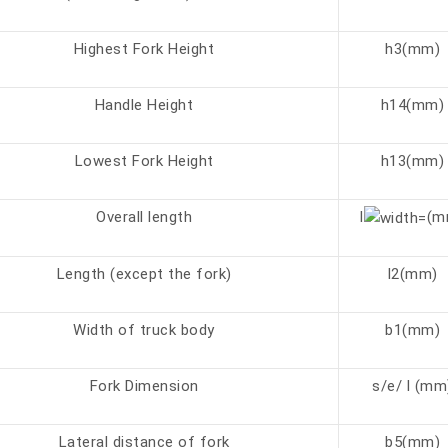
Highest Fork Height
h3(mm)
Handle Height
h14(mm)
Lowest Fork Height
h13(mm)
Overall length
l
(m
Length (except the fork)
l2(mm)
Width of truck body
b1(mm)
Fork Dimension
s/e/ l (mm
Lateral distance of fork
b5(mm)