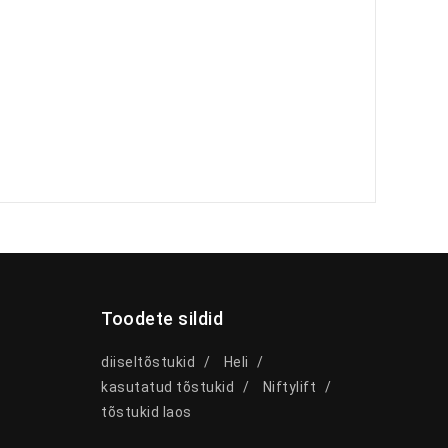
Toodete sildid
diiseltõstukid
Heli
kasutatud tõstukid
Niftylift
tõstukid laos