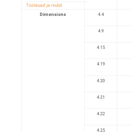
Töölauad ja riiulid
Dimensions
4.4
4.9
4.15
4.19
4.20
4.21
4.22
4.25