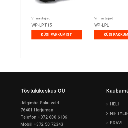
Virnastajad
Virnastajad
WP-LPT15
WP-LPL
KÜSI PAKKUMIST
KÜSI PAKKU
Tõstukikeskus OÜ
Kaubamä
Jälgimäe Saku vald
HELI
76401 Harjumaa
NIFTYLI
Telefon +372 600 6106
BRAVI
Mobiil +372 50 72343