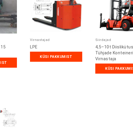
Virnastajad
Siirdajad
 15
LPE
4,5–10t Diislikütu
Tühjade Konteiner
KÜSI PAKKUMIST
Virnastaja
MIST
KÜSI PAKKUMI