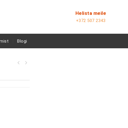
Helista meile
+372 507 2343
mist
Blogi
NISSAN GN01L18HQ kolme rattaga
elektritõstuk(279)