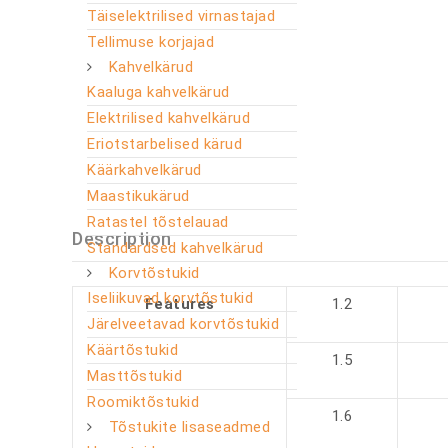
Täiselektrilised virnastajad
Tellimuse korjajad
Kahvelkärud
Kaaluga kahvelkärud
Elektrilised kahvelkärud
Eriotstarbelised kärud
Käärkahvelkärud
Maastikukärud
Ratastel tõstelauad
Description
Standardsed kahvelkärud
Korvtõstukid
Iseliikuvad korvtõstukid
Features
1.2
Järelveetavad korvtõstukid
Käärtõstukid
1.5
Masttõstukid
Roomiktõstukid
1.6
Tõstukite lisaseadmed