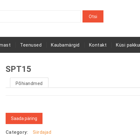
rmast
Teenused
Kaubamärgid
Kontakt
Küsi pakku
SPT15
Põhiandmed
Saada päring
Category:
Siirdajad