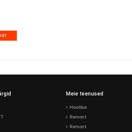
MIST
rgid
Meie teenused
Hooldus
FT
Remont
Remont