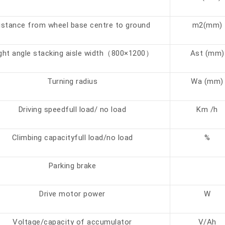
istance from wheel base centre to ground
m2(mm)
ght angle stacking aisle width（800×1200）
Ast (mm)
Turning radius
Wa (mm)
Driving speedfull load/ no load
Km /h
Climbing capacityfull load/no load
%
Parking brake
Drive motor power
W
Voltage/capacity of accumulator
V/Ah