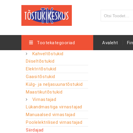
Tootekategooriad
Avaleht
Fi
Kahveltõstukid
Diiseltõstukid
Elektritõstukid
Gaasitõstukid
Külg- ja neljasuunatõstukid
Maastikutõstukid
Virnastajad
Lükandmastiga virnastajad
Manuaalsed virnastajad
Poolelektrilised virnastajad
Siirdajad