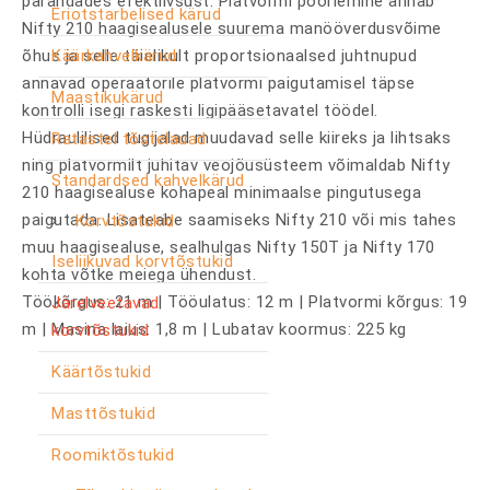
parandades efektiivsust. Platvormi pöörlemine annab
Eriotstarbelised kärud
Nifty 210 haagisealusele suurema manööverdusvõime
Käärkahvelkärud
õhus ja selle täielikult proportsionaalsed juhtnupud
annavad operaatorile platvormi paigutamisel täpse
Maastikukärud
kontrolli isegi raskesti ligipääsetavatel töödel.
Hüdraulilised tugijalad muudavad selle kiireks ja lihtsaks
Ratastel tõstelauad
ning platvormilt juhitav veojõusüsteem võimaldab Nifty
Standardsed kahvelkärud
210 haagisealuse kohapeal minimaalse pingutusega
paigutada. Lisateabe saamiseks Nifty 210 või mis tahes
Korvtõstukid
muu haagisealuse, sealhulgas Nifty 150T ja Nifty 170
Iseliikuvad korvtõstukid
kohta võtke meiega ühendust.
Töökõrgus: 21 m | Tööulatus: 12 m | Platvormi kõrgus: 19
Järelveetavad
m | Masina laius: 1,8 m | Lubatav koormus: 225 kg
korvtõstukid
Käärtõstukid
Masttõstukid
Roomiktõstukid