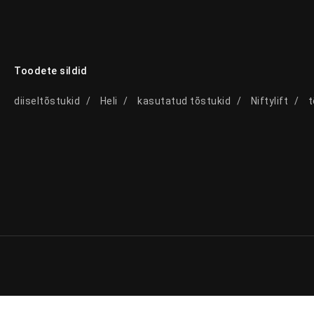
Toodete sildid
diiseltõstukid
Heli
kasutatud tõstukid
Niftylift
t