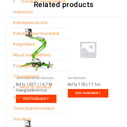
Tõstukite lisaseadmed
Related products
Haaratsid
Kahvlipikendused
Kahvlite positsioneerid
Külgnihked
Muud lisaseadmed
Pöördpead
Tõstekahvlid
Järelveetavad korvtõstukid
Korvtõstukid
Nifty 150T | 14,7 M
Nifty 170 | 17.1m
Akud ja tarvikud
Haagisekinnitus
KÜSI PAKKUMIST
Starterakud
KÜSI PAKKUMIST
Süvatühjenemisakud
Veoakud