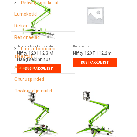
Rehvid, lumeketid
Lumeketid
Rehvid
Rehvinaelad
Järelveetavad korvtõstukid
Korvtõstukid
Lao ja tööruumi
Nifty 120 | 12,3 M
Nifty 120T | 12.2m
sisestus
Haagisekinnitus
KÜSI PAKKUMIST
Alusekärud
KÜSI PAKKUMIST
Ohutuspiirded
Töölauad ja riiulid