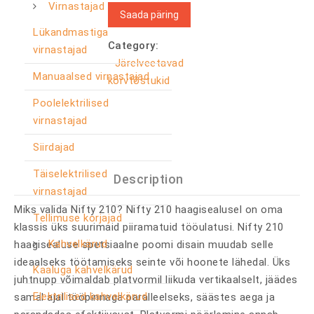
Virnastajad
Saada päring
Lükandmastiga
Category:
virnastajad
Järelveetavad
Manuaalsed virnastajad
korvtõstukid
Poolelektrilised
virnastajad
Siirdajad
Täiselektrilised
Description
virnastajad
Miks valida Nifty 210? Nifty 210 haagisealusel on oma
Tellimuse korjajad
klassis üks suurimaid piiramatuid tööulatusi. Nifty 210
Kahvelkärud
haagisealuse spetsiaalne poomi disain muudab selle
ideaalseks töötamiseks seinte või hoonete lähedal. Üks
Kaaluga kahvelkärud
juhtnupp võimaldab platvormil liikuda vertikaalselt, jäädes
Elektrilised kahvelkärud
samal ajal tööpinnaga paralleelseks, säästes aega ja