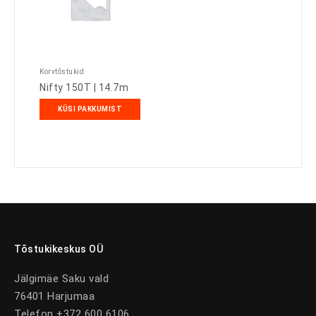
Korvtõstukid
Nifty 150T | 14.7m
KÜSI PAKKUMIST
Tõstukikeskus OÜ
Jälgimäe Saku vald
76401 Harjumaa
Telefon +372 600 6106