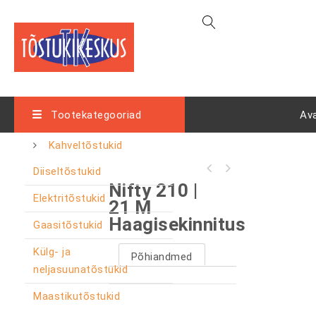
Tootekategooriad
Av
Kahveltõstukid
Diiseltõstukid
Nifty 210 |
Elektritõstukid
21 M
Haagisekinnitus
Gaasitõstukid
Külg- ja
Põhiandmed
neljasuunatõstukid
Maastikutõstukid