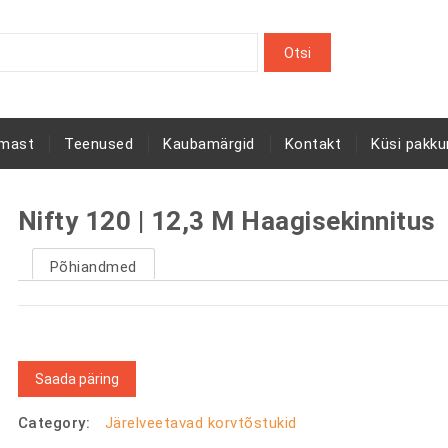
rmast
Teenused
Kaubamärgid
Kontakt
Küsi pakku
Nifty 120 | 12,3 M Haagisekinnitus
Põhiandmed
Saada päring
Category:
Järelveetavad korvtõstukid