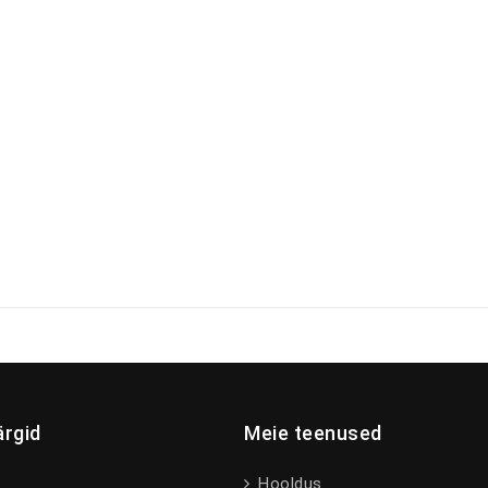
rgid
Meie teenused
Hooldus