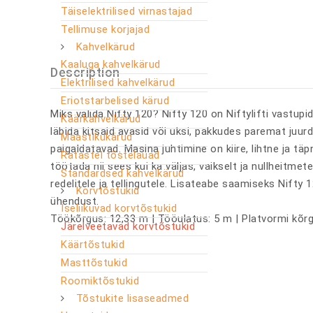
Täiselektrilised virnastajad
Tellimuse korjajad
Kahvelkärud
Kaaluga kahvelkärud
Description
Elektrilised kahvelkärud
Eriotstarbelised kärud
Miks valida Nifty 120? Nifty 120 on Niftylifti vastup
Käärkahvelkärud
läbida kitsaid avasid või uksi, pakkudes paremat juur
Maastikukärud
paigaldatavad. Masina juhtimine on kiire, lihtne ja t
Ratastel tõstelauad
töötada nii sees kui ka väljas, vaikselt ja nullheitme
Standardsed kahvelkärud
redelitele ja tellingutele. Lisateabe saamiseks Nift
Korvtõstukid
ühendust.
Iseliikuvad korvtõstukid
Töökõrgus: 12,33 m | Tööulatus: 5 m | Platvormi kõrg
Järelveetavad korvtõstukid
Käärtõstukid
Masttõstukid
Roomiktõstukid
Tõstukite lisaseadmed