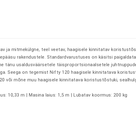
idav ja mitmekülgne, teel veetav, haagisele kinnitatav koristust
depääsu rakendustele. Standardvarustuses on käsitsi paigaldatav
äpne tänu usaldusväärsetele täisproportsionaalsetele juhtnuppud
tega. Seega on tegemist Nifty 120 haagisele kinnitatava koristust
y 120 või mõne muu haagisele kinnitatava koristustõstuki, sealh
us: 10,33 m | Masina laius: 1,5 m | Lubatav koormus: 200 kg