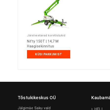
Järelveetavad korvtõstukid
Nifty 150T | 14,7 M
Haagisekinnitus
KÜSI PAKKUMIST
Tõstukikeskus OÜ
Kaubamä
Jälgimäe Saku vald
HELI