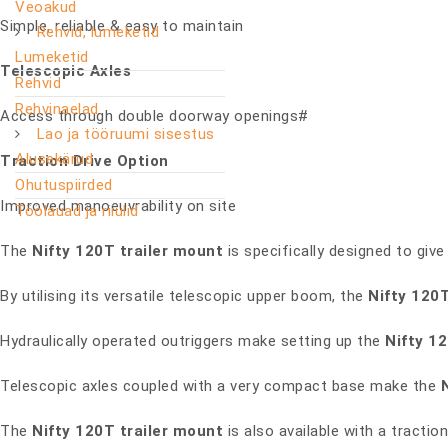
Veoakud
Simple, reliable & easy to maintain
Rehvid, lumeketid
Lumeketid
Telescopic Axles
Rehvid
Rehvinaelad
Access through double doorway openings#
Lao ja tööruumi sisestus
Alusekärud
Traction Drive Option
Ohutuspiirded
Improved manoeuvrability on site
Töölauad ja riiulid
The
Nifty 120T trailer mount
is specifically designed to g
By utilising its versatile telescopic upper boom, the
Nifty 120T
Hydraulically operated outriggers make setting up the
Nifty 1
Telescopic axles coupled with a very compact base make the
The
Nifty 120T trailer mount
is also available with a tractio