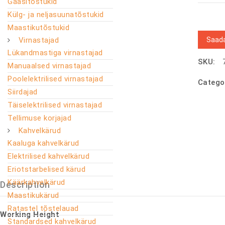
Gaasitõstukid
Külg- ja neljasuunatõstukid
Maastikutõstukid
Saada
Virnastajad
Lükandmastiga virnastajad
SKU:
Manuaalsed virnastajad
Poolelektrilised virnastajad
Catego
Siirdajad
Täiselektrilised virnastajad
Tellimuse korjajad
Kahvelkärud
Kaaluga kahvelkärud
Elektrilised kahvelkärud
Eriotstarbelised kärud
Käärkahvelkärud
Description
Maastikukärud
Ratastel tõstelauad
Working Height
Standardsed kahvelkärud