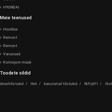
HYUNDAI
Meie teenused
Hooldus
Remont
Remont
Varuosad
Komisjoni müük
Toodete sildid
diiseltõstukid
Heli
kasutatud tõstukid
Niftylift
tõst