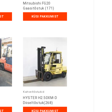
Mitsubishi FG20
Gaasitõstuk (171)
ST
KÜSI PAKKUMIST
Kahveltõstukid
HYSTER H2.50XM-D
Diiseltõstuk(268)
ST
KÜSI PAKKUMIST