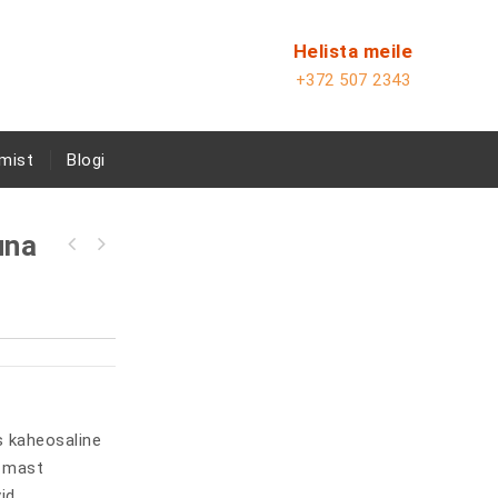
Helista meile
+372 507 2343
mist
Blogi
una
s kaheosaline
e mast
id,