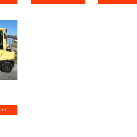
)
MIST