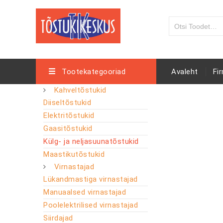
Tootekategooriad
Avaleht
Fi
Kahveltõstukid
Diiseltõstukid
Elektritõstukid
Gaasitõstukid
Külg- ja neljasuunatõstukid
Maastikutõstukid
Virnastajad
Lükandmastiga virnastajad
Manuaalsed virnastajad
Poolelektrilised virnastajad
Siirdajad