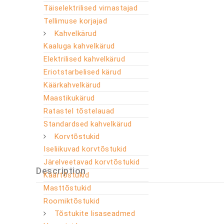
Täiselektrilised virnastajad
Tellimuse korjajad
Kahvelkärud
Kaaluga kahvelkärud
Elektrilised kahvelkärud
Eriotstarbelised kärud
Käärkahvelkärud
Maastikukärud
Ratastel tõstelauad
Standardsed kahvelkärud
Korvtõstukid
Iseliikuvad korvtõstukid
Järelveetavad korvtõstukid
Description
Käärtõstukid
Masttõstukid
Roomiktõstukid
Tõstukite lisaseadmed