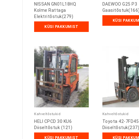
NISSAN GN01L18HQ
DAEWOO G25 P3
Kolme Rattaga
Gaasitõstuk(166
Elektritõstuk(279)
KÜSI PAKKU
KÜSI PAKKUMIST
Kahveltõstukid
Kahveltõstukid
HELI CPCD 30 KU6
Toyota 42-7FD45
Diiseltõstuk (121)
Diiseltõstuk(237
KÜSI PAKKUMIST
KÜSI PAKKU