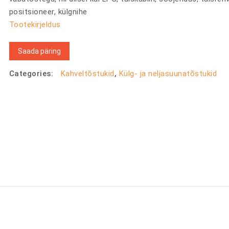
positsioneer, külgnihe
Tootekirjeldus
Saada päring
Categories:
Kahveltõstukid
,
Külg- ja neljasuunatõstukid