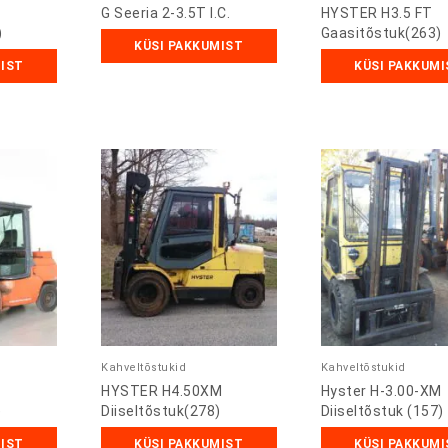
G Seeria 2-3.5T I.C.
HYSTER H3.5 FT
)
Gaasitõstuk(263)
KÜSI PAKKUMIST
MIST
KÜSI PAKKUMI
Kahveltõstukid
Kahveltõstukid
HYSTER H4.50XM
Hyster H-3.00-XM
)
Diiseltõstuk(278)
Diiseltõstuk (157)
MIST
KÜSI PAKKUMIST
KÜSI PAKKUMI