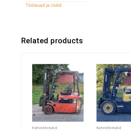
Töölauad ja riiulid
Related products
Kahveltõstukid
Kahveltõstukid