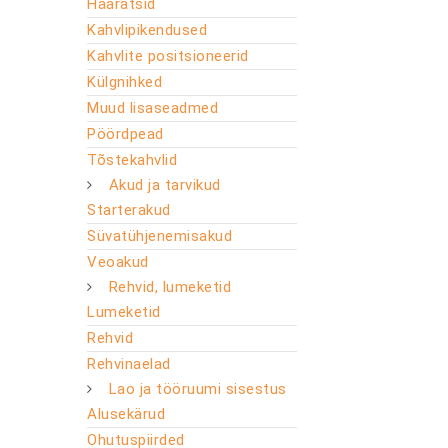
Haaratsid
Kahvlipikendused
Kahvlite positsioneerid
Külgnihked
Muud lisaseadmed
Pöördpead
Tõstekahvlid
Akud ja tarvikud
Starterakud
Süvatühjenemisakud
Veoakud
Rehvid, lumeketid
Lumeketid
Rehvid
Rehvinaelad
Lao ja tööruumi sisestus
Alusekärud
Ohutuspiirded