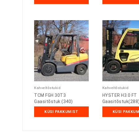
Kahveltõstukid
Kahveltõstukid
TCM FGH 30T3
HYSTER H3.0 FT
Gaasitõstuk (340)
Gaasitõstuk(288
KÜSI PAKKUMIST
KÜSI PAKKU