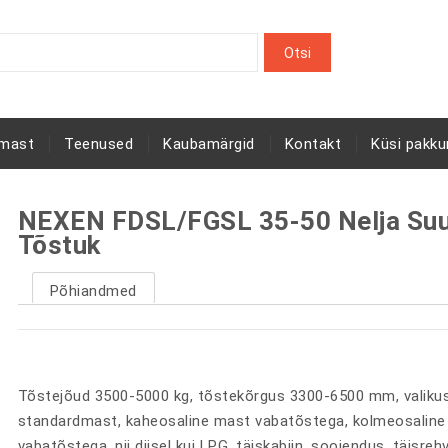
rmast
Teenused
Kaubamärgid
Kontakt
Küsi pakku
NEXEN FDSL/FGSL 35-50 Nelja Su
Tõstuk
Põhiandmed
Tõstejõud 3500-5000 kg, tõstekõrgus 3300-6500 mm, valiku
standardmast, kaheosaline mast vabatõstega, kolmeosalin
vabatõstega, nii diisel kui LPG, täiskabiin, soojendus, täisrehv