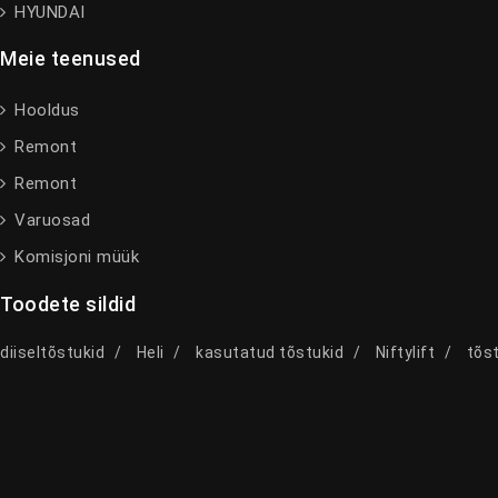
HYUNDAI
Meie teenused
Hooldus
Remont
Remont
Varuosad
Komisjoni müük
Toodete sildid
diiseltõstukid
Heli
kasutatud tõstukid
Niftylift
tõst