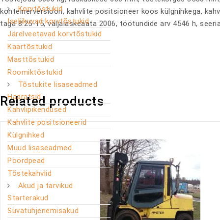
Korvtõstukid
konteinerversioon, kahvlite positsioneer koos külgnihkega, ka
Iseliikuvad korvtõstukid
taga 8.25-15, väljalaskeaata 2006, töötundide arv 4546 h, see
Järelveetavad korvtõstukid
Käärtõstukid
Masttõstukid
Roomiktõstukid
Tõstukite lisaseadmed
Haaratsid
Related products
Kahvlipikendused
Kahvlite positsioneerid
Külgnihked
Muud lisaseadmed
Pöördpead
Tõstekahvlid
Akud ja tarvikud
Starterakud
Süvatühjenemisakud