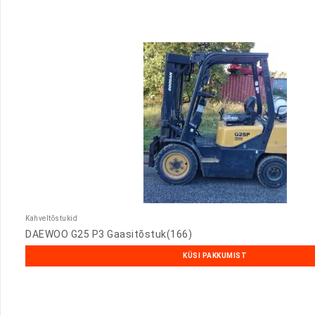
Kahveltõstukid
DAEWOO G25 P3 Gaasitõstuk(166)
KÜSI PAKKUMIST