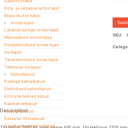
Gaasitõstukid
Külg- ja neljasuunatõstukid
Maastikutõstukid
Saada
Virnastajad
Lükandmastiga virnastajad
SKU:
Manuaalsed virnastajad
Poolelektrilised virnastajad
Catego
Siirdajad
Täiselektrilised virnastajad
Tellimuse korjajad
Kahvelkärud
Kaaluga kahvelkärud
Elektrilised kahvelkärud
Eriotstarbelised kärud
Käärkahvelkärud
Description
Maastikukärud
Ratastel tõstelauad
Standardsed kahvelkärud
Tõstejõud 5000 kg, raskuskese 600 mm, tõstekõrgus 3550 mm,