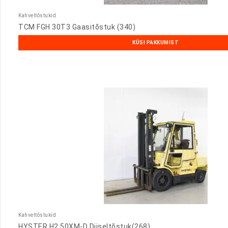
Kahveltõstukid
TCM FGH 30T3 Gaasitõstuk (340)
KÜSI PAKKUMIST
Kahveltõstukid
HYSTER H2.50XM-D Diiseltõstuk(268)