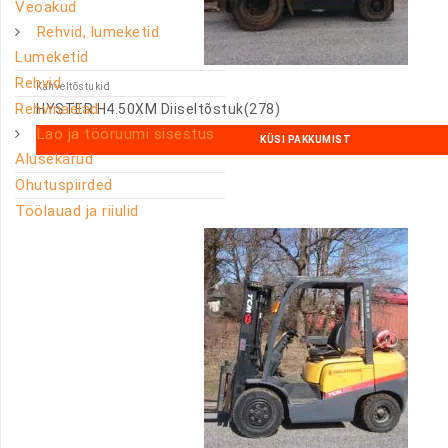
Veoakud
Rehvid, lumeketid
Lumeketid
Rehvid
Kahveltõstukid
Rehvinaelad
HYSTER H4.50XM Diiseltõstuk(278)
Lao ja tööruumi sisestus
KÜSI PAKKUMIST
Alusekärud
Ohutuspiirded
Töölauad ja riiulid