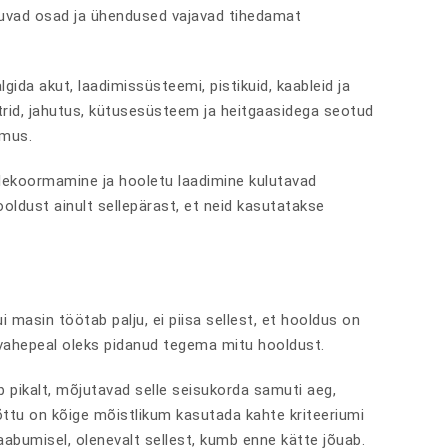
ikuvad osad ja ühendused vajavad tihedamat
gida akut, laadimissüsteemi, pistikuid, kaableid ja
trid, jahutus, kütusesüsteem ja heitgaasidega seotud
imus.
ülekoormamine ja hooletu laadimine kulutavad
oldust ainult sellepärast, et neid kasutatakse
 masin töötab palju, ei piisa sellest, et hooldus on
t vahepeal oleks pidanud tegema mitu hooldust.
b pikalt, mõjutavad selle seisukorda samuti aeg,
õttu on kõige mõistlikum kasutada kahte kriteeriumi
abumisel, olenevalt sellest, kumb enne kätte jõuab.