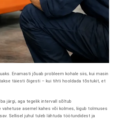
kauaks. Enamasti jõuab probleem kohale siis, kui masin
kse täiesti õigesti – kui tihti hooldada tõstukit, et
a järgi, aga tegelik intervall sõltub
 vahetuse asemel kahes või kolmes, liigub tolmuses
av. Sellisel juhul tuleb lähtuda töötundidest ja