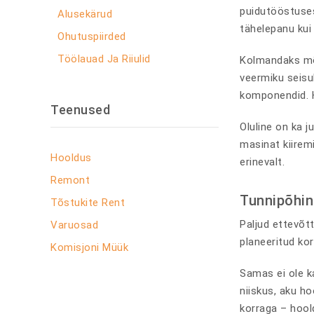
puidutööstuses
Alusekärud
tähelepanu kui
Ohutuspiirded
Töölauad Ja Riiulid
Kolmandaks mõju
veermiku seisu
komponendid. H
Teenused
Oluline on ka 
masinat kiirem
Hooldus
erinevalt.
Remont
Tunnipõhin
Tõstukite Rent
Paljud ettevõtt
Varuosad
planeeritud ko
Komisjoni Müük
Samas ei ole ka
niiskus, aku h
korraga – hool