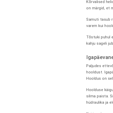
Kõrvalised heli
on märgid, et 
Samuti tasub re
varem kui hool
Tõstuki puhul 
kahju sageli ju
Igapäevane
Paljudes ettev
hooldust. Igapä
Hooldus on sel
Hoolduse käigu
silma paista. S
hüdraulika ja e