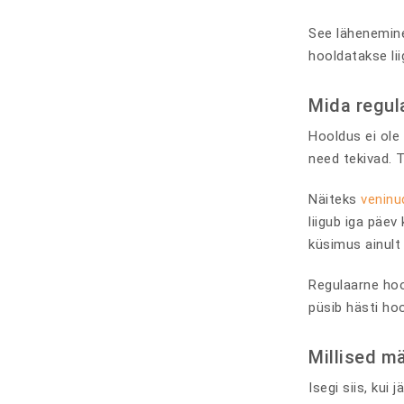
See lähenemine
hooldatakse liig
Mida regul
Hooldus ei ole
need tekivad. 
Näiteks
veninu
liigub iga päe
küsimus ainult
Regulaarne hool
püsib hästi ho
Millised mä
Isegi siis, kui