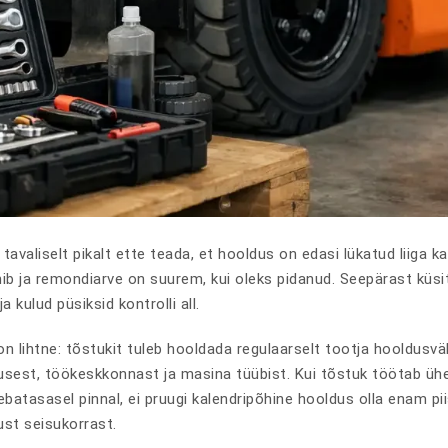
tavaliselt pikalt ette teada, et hooldus on edasi lükatud liiga 
ib ja remondiarve on suurem, kui oleks pidanud. Seepärast küsita
a kulud püsiksid kontrolli all.
n lihtne: tõstukit tuleb hooldada regulaarselt tootja hooldusvälb
est, töökeskkonnast ja masina tüübist. Kui tõstuk töötab ühe
ebatasasel pinnal, ei pruugi kalendripõhine hooldus olla enam piis
ust seisukorrast.