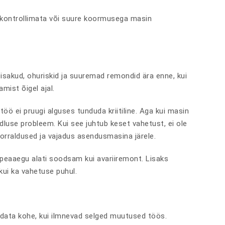
s kontrollimata või suure koormusega masin
eisakud, ohuriskid ja suuremad remondid ära enne, kui
mist õigel ajal.
 töö ei pruugi alguses tunduda kriitiline. Aga kui masin
dluse probleem. Kui see juhtub keset vahetust, ei ole
korraldused ja vajadus asendusmasina järele.
n peaaegu alati soodsam kui avariiremont. Lisaks
kui ka vahetuse puhul.
vaadata kohe, kui ilmnevad selged muutused töös.