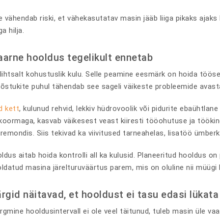
 vähendab riski, et vähekasutatav masin jääb liiga pikaks ajak
a hilja.
aarne hooldus tegelikult ennetab
 lihtsalt kohustuslik kulu. Selle peamine eesmärk on hoida töös
Tõstukite puhul tähendab see sageli väikeste probleemide avasta
d kett
, kulunud rehvid, lekkiv hüdrovoolik või pidurite ebaühtlane
v koormaga, kasvab väikesest veast kiiresti tööohutuse ja töökin
 remondis. Siis tekivad ka viivitused tarneahelas, lisatöö ümber
dus aitab hoida kontrolli all ka kulusid. Planeeritud hooldus o
oldatud masina järelturuväärtus parem, mis on oluline nii müügi 
rgid näitavad, et hooldust ei tasu edasi lükata
 järgmine hooldusintervall ei ole veel täitunud, tuleb masin üle 