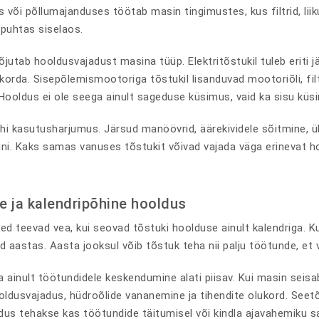
 või põllumajanduses töötab masin tingimustes, kus filtrid, li
 puhtas siselaos.
tab hooldusvajadust masina tüüp. Elektritõstukil tuleb eriti jäl
korda. Sisepõlemismootoriga tõstukil lisanduvad mootoriõli, fil
ooldus ei ole seega ainult sageduse küsimus, vaid ka sisu küs
juhi kasutusharjumus. Järsud manöövrid, äärekividele sõitmine, 
ini. Kaks samas vanuses tõstukit võivad vajada väga erinevat ho
e ja kalendripõhine hooldus
ed teevad vea, kui seovad tõstuki hoolduse ainult kalendriga. Kui
rd aastas. Aasta jooksul võib tõstuk teha nii palju töötunde, e
 ainult töötundidele keskendumine alati piisav. Kui masin seisa
ooldusvajadus, hüdroõlide vananemine ja tihendite olukord. Seet
dus tehakse kas töötundide täitumisel või kindla ajavahemiku sa