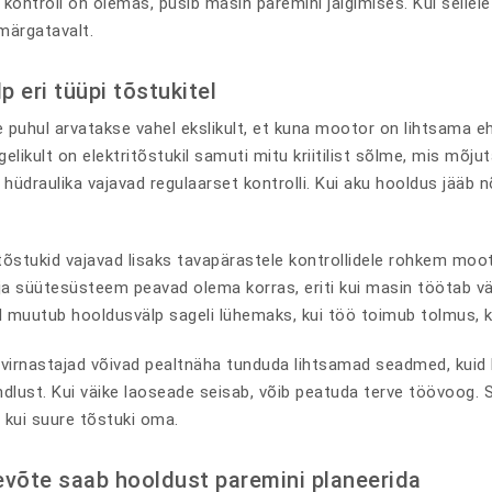
 kontroll on olemas, püsib masin paremini jälgimises. Kui selle
märgatavalt.
 eri tüüpi tõstukitel
te puhul arvatakse vahel ekslikult, et kuna mootor on lihtsama 
elikult on elektritõstukil samuti mitu kriitilist sõlme, mis mõjut
 hüdraulika vajavad regulaarset kontrolli. Kui aku hooldus jääb nõ
sitõstukid vajavad lisaks tavapärastele kontrollidele rohkem moo
s ja süütesüsteem peavad olema korras, eriti kui masin töötab vä
 muutub hooldusvälp sageli lühemaks, kui töö toimub tolmus, k
 virnastajad võivad pealtnäha tunduda lihtsamad seadmed, kuid
ndlust. Kui väike laoseade seisab, võib peatuda terve töövoog.
 kui suure tõstuki oma.
evõte saab hooldust paremini planeerida