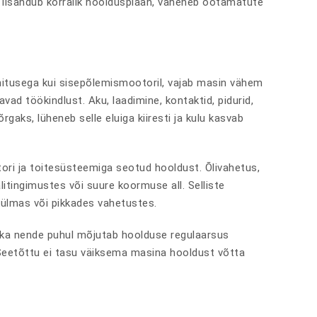
le lisandub korralik hooldusplaan, väheneb ootamatute
ehitusega kui sisepõlemismootoril, vajab masin vähem
avad töökindlust. Aku, laadimine, kontaktid, pidurid,
rgaks, lüheneb selle eluiga kiiresti ja kulu kasvab
tori ja toitesüsteemiga seotud hooldust. Õlivahetus,
litingimustes või suure koormuse all. Selliste
ülmas või pikkades vahetustes.
 ka nende puhul mõjutab hoolduse regulaarsus
 Seetõttu ei tasu väiksema masina hooldust võtta