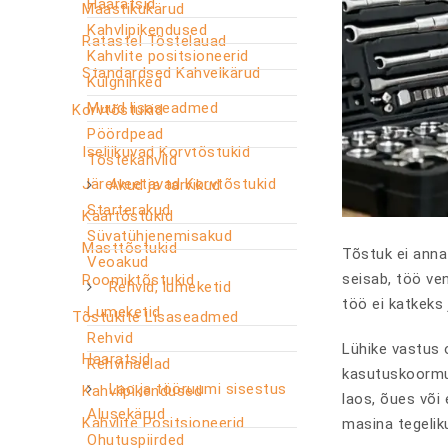
Haaratsid
Maastikukärud
Kahvlipikendused
Ratastel Tõstelauad
Kahvlite positsioneerid
Standardsed Kahvelkärud
Külgnihked
Muud lisaseadmed
Korvtõstukid
Pöördpead
Iseliikuvad Korvtõstukid
Tõstekahvlid
Järelveetavad Korvtõstukid
Akud ja tarvikud
Starterakud
Käärtõstukid
Süvatühjenemisakud
Masttõstukid
Tõstuk ei anna 
Veoakud
seisab, töö ven
Roomiktõstukid
Rehvid, lumeketid
töö ei katkeks j
Lumeketid
Tõstukite Lisaseadmed
Rehvid
Lühike vastus o
Haaratsid
Rehvinaelad
kasutuskoormus
Lao ja tööruumi sisestus
Kahvlipikendused
laos, õues või 
Alusekärud
Kahvlite Positsioneerid
masina tegelik
Ohutuspiirded