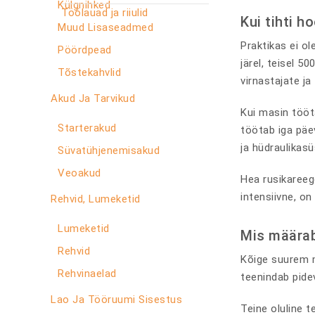
Külgnihked
Töölauad ja riiulid
Kui tihti h
Muud Lisaseadmed
Praktikas ei o
Pöördpead
järel, teisel 50
Tõstekahvlid
virnastajate j
Akud Ja Tarvikud
Kui masin tööt
Starterakud
töötab iga päe
ja hüdraulikasü
Süvatühjenemisakud
Veoakud
Hea rusikareeg
intensiivne, o
Rehvid, Lumeketid
Lumeketid
Mis määrab,
Rehvid
Kõige suurem m
Rehvinaelad
teenindab pidev
Lao Ja Tööruumi Sisestus
Teine oluline t