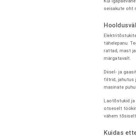
Kui igapäevane
seisakute oht 
Hooldusvälp
Elektritõstuki
tähelepanu. Teg
rattad, mast ja
märgatavalt.
Diisel- ja gaa
filtrid, jahutu
masinate puhul
Laotõstukid ja
otseselt tööki
vähem tõsiselt
Kuidas ett