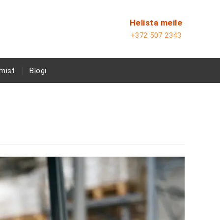
Helista meile
+372 507 2343
mist
Blogi