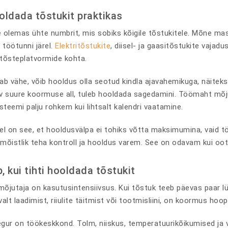
ooldada tõstukit praktikas
le olemas ühte numbrit, mis sobiks kõigile tõstukitele. Mõne ma
0 töötunni järel.
Elektritõstukite
, diisel- ja gaasitõstukite vajad
a tõsteplatvormide kohta.
ab vähe, võib hooldus olla seotud kindla ajavahemikuga, näiteks
v suure koormuse all, tuleb hooldada sagedamini. Töömaht mõjutab
steemi palju rohkem kui lihtsalt kalendri vaatamine.
el on see, et hooldusvälpa ei tohiks võtta maksimumina, vaid tö
n mõistlik teha kontroll ja hooldus varem. See on odavam kui oo
 kui tihti hooldada tõstukit
õjutaja on kasutusintensiivsus. Kui tõstuk teeb päevas paar l
alt laadimist, riiulite täitmist või tootmisliini, on koormus hoo
egur on töökeskkond. Tolm, niiskus, temperatuurikõikumised ja vä