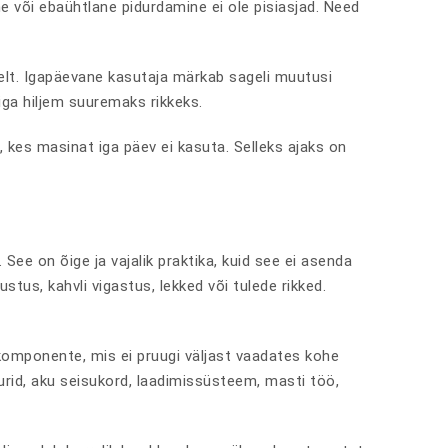
ine või ebaühtlane pidurdamine ei ole pisiasjad. Need
iselt. Igapäevane kasutaja märkab sageli muutusi
iga hiljem suuremaks rikkeks.
 kes masinat iga päev ei kasuta. Selleks ajaks on
ee on õige ja vajalik praktika, kuid see ei asenda
tus, kahvli vigastus, lekked või tulede rikked.
 komponente, mis ei pruugi väljast vaadates kohe
idurid, aku seisukord, laadimissüsteem, masti töö,