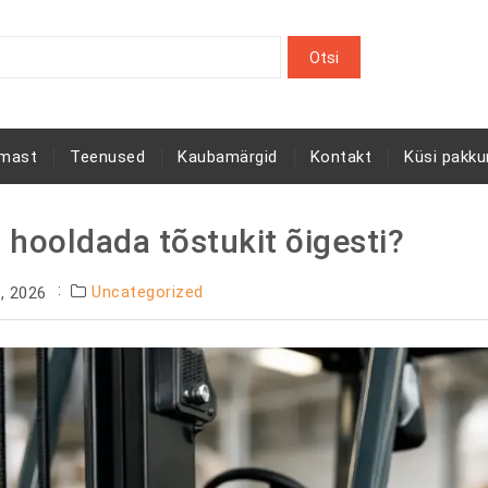
rmast
Teenused
Kaubamärgid
Kontakt
Küsi pakku
i hooldada tõstukit õigesti?
Uncategorized
, 2026