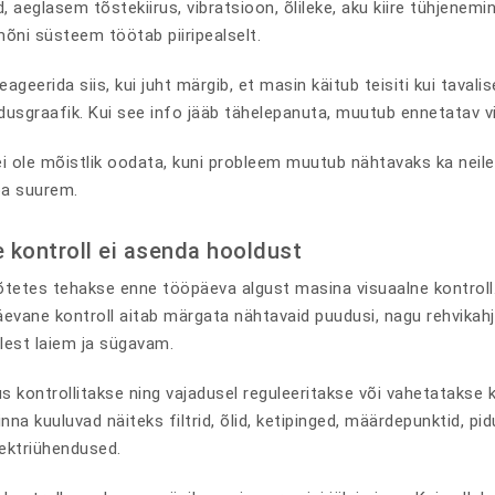
d, aeglasem tõstekiirus, vibratsioon, õlileke, aku kiire tühjenem
mõni süsteem töötab piiripealselt.
ageerida siis, kui juht märgib, et masin käitub teisiti kui taval
dusgraafik. Kui see info jääb tähelepanuta, muutub ennetatav v
ei ole mõistlik oodata, kuni probleem muutub nähtavaks ka neile,
ba suurem.
 kontroll ei asenda hooldust
õtetes tehakse enne tööpäeva algust masina visuaalne kontroll. S
evane kontroll aitab märgata nähtavaid puudusi, nagu rehvikahjus
lest laiem ja sügavam.
s kontrollitakse ning vajadusel reguleeritakse või vahetatakse
inna kuuluvad näiteks filtrid, õlid, ketipinged, määrdepunktid, p
lektriühendused.