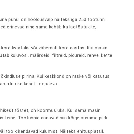
sina puhul on hooldusvälp näiteks iga 250 töötunni
used erinevad ning sama kehtib ka laotõstukite,
 kord kvartalis või vähemalt kord aastas. Kui masin
 kuluvosi, määrdeid, filtreid, pidureid, rehve, kette
ökindluse piirina. Kui keskkond on raske või kasutus
tamatu rike keset tööpäeva.
ühikest tõstet, on koormus üks. Kui sama masin
pis teine. Töötunnid annavad siin kõige ausama pildi.
litöö kiirendavad kulumist. Näiteks ehitusplatsil,