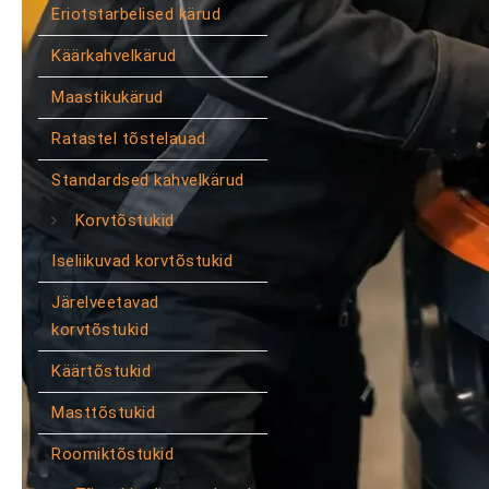
Eriotstarbelised kärud
Käärkahvelkärud
Maastikukärud
Ratastel tõstelauad
Standardsed kahvelkärud
Korvtõstukid
Iseliikuvad korvtõstukid
Järelveetavad
korvtõstukid
Käärtõstukid
Masttõstukid
Roomiktõstukid