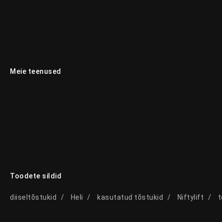
Meie teenused
Toodete sildid
diiseltõstukid
Heli
kasutatud tõstukid
Niftylift
t