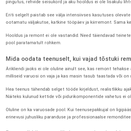
pingutus, rehvide seisukord ja aku hooldus ei ole lisakulu 
Eriti selgelt paistab see välja intensiivses kasutuses olev
ootamatu väljakutse, katkine tööpäev ja kiirremont. Sama ke
Hooldus ja remont ei ole vastandid. Need täiendavad teinetei
pool paratamatult rohkem.
Mida oodata teenuselt, kui vajad tõstuki rem
Ärikliendi jaoks ei ole oluline ainult see, kas remont tehakse
milliseid varuosi on vaja ja kas masin tasub taastada või on
Hea teenus tähendab selget tööde kirjeldust, realistlikku aja
Näiteks kulunud kettide või pidurikomponentide vahetus ei o
Oluline on ka varuosade pool. Kui teenusepakkujal on ligipää
erinevusi juhusliku paranduse ja professionaalse remonditee