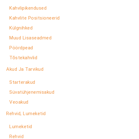
Kahvlipikendused
Kahvlite Positsioneerid
Külgnihked
Muud Lisaseadmed
Pöördpead
Tõstekahvlid
Akud Ja Tarvikud
Starterakud
Süvatühjenemisakud
Veoakud
Rehvid, Lumeketid
Lumeketid
Rehvid