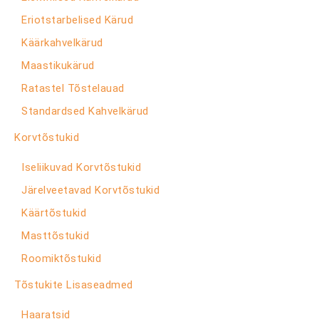
Eriotstarbelised Kärud
Käärkahvelkärud
Maastikukärud
Ratastel Tõstelauad
Standardsed Kahvelkärud
Korvtõstukid
Iseliikuvad Korvtõstukid
Järelveetavad Korvtõstukid
Käärtõstukid
Masttõstukid
Roomiktõstukid
Tõstukite Lisaseadmed
Haaratsid