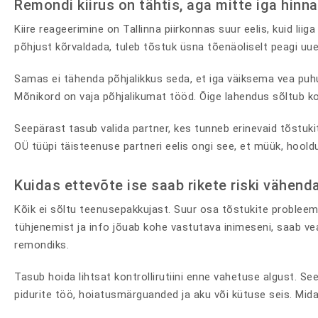
Remondi kiirus on tähtis, aga mitte iga hinn
Kiire reageerimine on Tallinna piirkonnas suur eelis, kuid lii
põhjust kõrvaldada, tuleb tõstuk üsna tõenäoliselt peagi uu
Samas ei tähenda põhjalikkus seda, et iga väiksema vea puhul
Mõnikord on vaja põhjalikumat tööd. Õige lahendus sõltub ko
Seepärast tasub valida partner, kes tunneb erinevaid tõstu
OÜ tüüpi täisteenuse partneri eelis ongi see, et müük, hooldu
Kuidas ettevõte ise saab rikete riski vähend
Kõik ei sõltu teenusepakkujast. Suur osa tõstukite probleemi
tühjenemist ja info jõuab kohe vastutava inimeseni, saab vea
remondiks.
Tasub hoida lihtsat kontrollirutiini enne vahetuse algust. See
pidurite töö, hoiatusmärguanded ja aku või kütuse seis. Mi