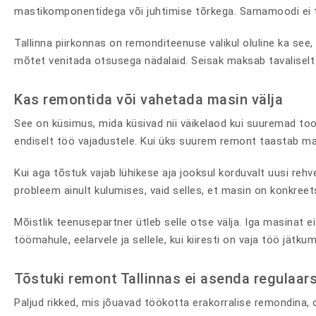
mastikomponentidega või juhtimise tõrkega. Samamoodi ei täh
Tallinna piirkonnas on remonditeenuse valikul oluline ka see,
mõtet venitada otsusega nädalaid. Seisak maksab tavaliselt 
Kas remontida või vahetada masin välja
See on küsimus, mida küsivad nii väikelaod kui suuremad too
endiselt töö vajadustele. Kui üks suurem remont taastab ma
Kui aga tõstuk vajab lühikese aja jooksul korduvalt uusi rehv
probleem ainult kulumises, vaid selles, et masin on konkreetse 
Mõistlik teenusepartner ütleb selle otse välja. Iga masinat 
töömahule, eelarvele ja sellele, kui kiiresti on vaja töö jätku
Tõstuki remont Tallinnas ei asenda regulaar
Paljud rikked, mis jõuavad töökotta erakorralise remondina, 