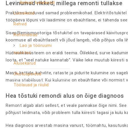
Levinumad rikked, millega remonti tullakse
Rehvid, lumeketid
Praktikas korduvad samad probleemikohad. Elektritõstukitel
Lumeketid
tööpäeva lõpuni või laadimine on ebaühtlane, ei tähenda see 
Rehvid
Sisepõlemismootoriga tõstukitel on tavapärased käivituspro
Rehvinaelad
koormuse all ebaühtlaselt või jõud langeb, võib põhjus olla
Lao ja tööruumi
sisestus
Hüdraulikasüsteem on eraldi teema. Õlilekked, surve kadumin
loota, et “veel natuke kannatab”. Väike leke muutub kiiresti
Alusekärud
Masti, kettide, kahvlite, rataste ja pidurite kulumine on s
Ohutuspiirded
masina stabiilsust. Kui kulumine on ebaühtlane või normist vä
Töölauad ja riiulid
Hea tõstuki remondi alus on õige diagnoos
Remont algab alati sellest, et veale pannakse õige nimi. See k
põhjust leidmata, võib probleem tulla kiiresti tagasi ja kulu
Hea diagnoos arvestab masina vanust, töömahtu, kasutuskoht