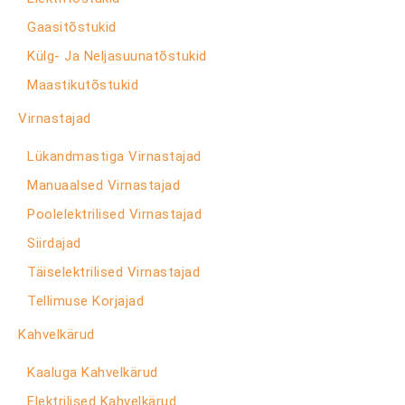
Gaasitõstukid
Külg- Ja Neljasuunatõstukid
Maastikutõstukid
Virnastajad
Lükandmastiga Virnastajad
Manuaalsed Virnastajad
Poolelektrilised Virnastajad
Siirdajad
Täiselektrilised Virnastajad
Tellimuse Korjajad
Kahvelkärud
Kaaluga Kahvelkärud
Elektrilised Kahvelkärud