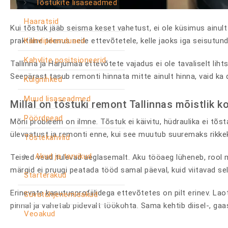
Tõstukite lisaseadmed
Haaratsid
Kui tõstuk jääb seisma keset vahetust, ei ole küsimus ainul
praktiline teenus neile ettevõtetele, kelle jaoks iga seisutu
Kahvlipikendused
Kahvlite positsioneerid
Tallinna ja Harjumaa ettevõtete vajadus ei ole tavaliselt lih
Seepärast tasub remonti hinnata mitte ainult hinna, vaid ka 
Külgnihked
Muud lisaseadmed
Millal on tõstuki remont Tallinnas mõistlik k
Pöördpead
Mõni probleem on ilmne. Tõstuk ei käivitu, hüdraulika ei tõsta
ülevaatust ja remonti enne, kui see muutub suuremaks rikkek
Tõstekahvlid
Akud ja tarvikud
Teised vead tulevad aeglasemalt. Aku tööaeg lüheneb, rool m
märgid ei pruugi peatada tööd samal päeval, kuid viitavad se
Starterakud
Erinevate kasutusprofiilidega ettevõtetes on pilt erinev. L
Süvatühjenemisakud
pinnal ja vahetab pidevalt töökohta. Sama kehtib diisel-, ga
Veoakud