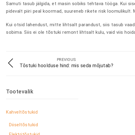
Samuti tasub jälgida, et masin sobiks tehtava tööga. Kui si
pidevalt piiri peal koormad, suureneb rikete risk loomulikult
Kui otsid lahendust, mitte lihtsalt parandust, siis tasub v
sobima. Siis ei ole tõstuki remont lihtsalt kulu, vaid viis hoida 
PREVIOUS
Tõstuki hoolduse hind: mis seda mõjutab?
Tootevalik
Kahveltõstukid
Diiseltõstukid
Elektritõstukid