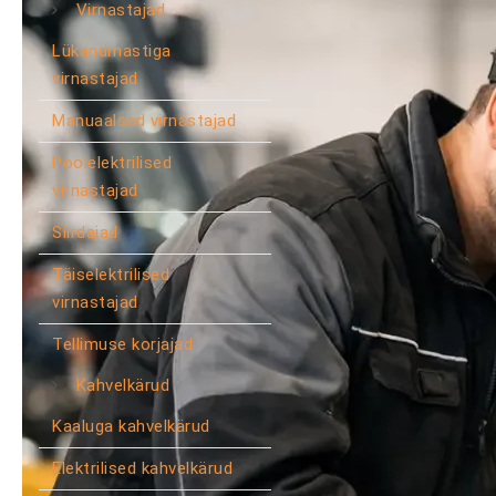
Virnastajad
Lükandmastiga
virnastajad
Manuaalsed virnastajad
Poolelektrilised
virnastajad
Siirdajad
Täiselektrilised
virnastajad
Tellimuse korjajad
Kahvelkärud
Kaaluga kahvelkärud
Elektrilised kahvelkärud