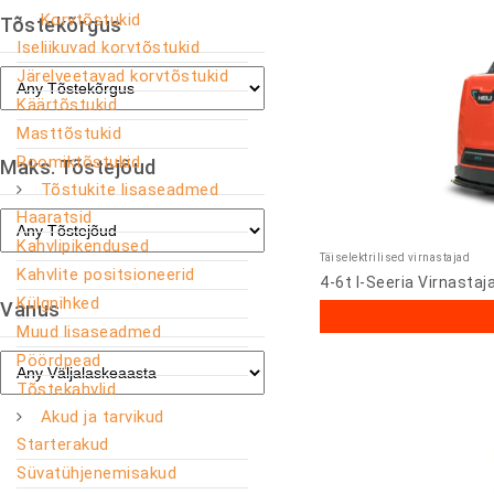
Korvtõstukid
Tõstekõrgus
Iseliikuvad korvtõstukid
Järelveetavad korvtõstukid
Käärtõstukid
Masttõstukid
Roomiktõstukid
Maks. Tõstejõud
Tõstukite lisaseadmed
Haaratsid
Kahvlipikendused
Täiselektrilised virnastajad
Kahvlite positsioneerid
4-6t I-Seeria Virnastaj
Külgnihked
Vanus
Muud lisaseadmed
Pöördpead
Tõstekahvlid
Akud ja tarvikud
Starterakud
Süvatühjenemisakud