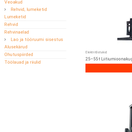
Veoakud
Rehvid, lumeketid
Lumeketid
Rehvid
Rehvinaelad
Lao ja tööruumi sisestus
Alusekärud
Elektritõstukid
Ohutuspiirded
25–55t Liitiumioonaku
Töölauad ja riiulid