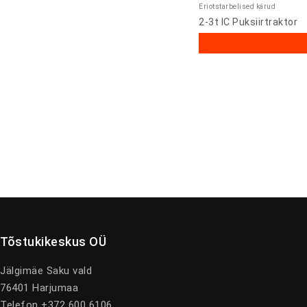
Eriotstarbelised kärud
2-3t IC Puksiirtraktor
Tõstukikeskus OÜ
Jälgimäe Saku vald
76401 Harjumaa
Telefon +372 600 6106