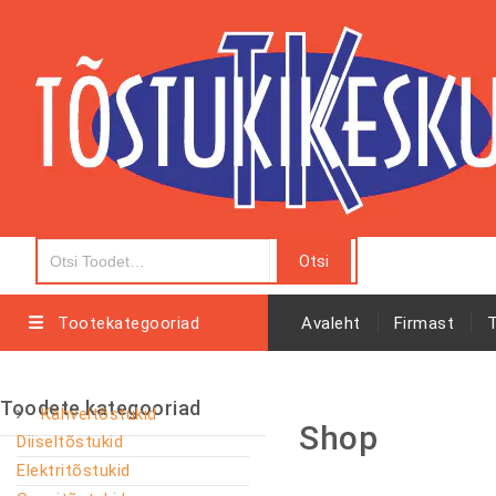
Tootekategooriad
Avaleht
Firmast
Toodete kategooriad
Kahveltõstukid
Shop
Diiseltõstukid
Elektritõstukid