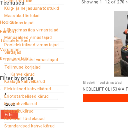
Gaasitõstukid
Showing 1–12 of 270 r
Teenused
Külg- ja neljasuunatõstukid
Maastikutõstukid
Hooldus
Virnastajad
Lükandmastiga virnastajad
Remont
Manuaalsed virnastajad
Tõstukite Rent
Poolelektrilised virnastajad
Varuosad
Siirdajad
Komisjoni Müük
Täiselektrilised virnastajad
Tellimuse korjajad
Kahvelkärud
Filter by price
Kaaluga kahvelkärud
Täiselektrilised virnastajad
Elektrilised kahvelkärud
NOBLELIFT CL1534/A Täi
Eriotstarbelised kärud
Käärkahvelkärud
Maastikukärud
Filter
Ratastel tõstelauad
Standardsed kahvelkärud