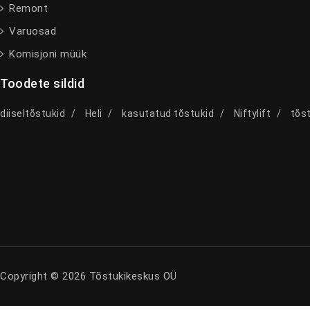
Remont
Varuosad
Komisjoni müük
Toodete sildid
diiseltõstukid
Heli
kasutatud tõstukid
Niftylift
tõst
Copyright © 2026 Tõstukikeskus OÜ