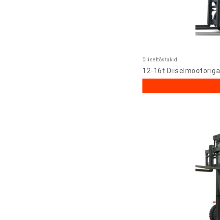
Diiseltõstukid
12-16t Diiselmootorig