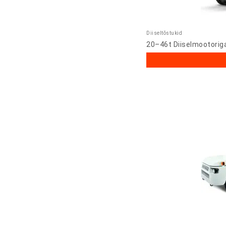
Diiseltõstukid
20–46t Diiselmootorig