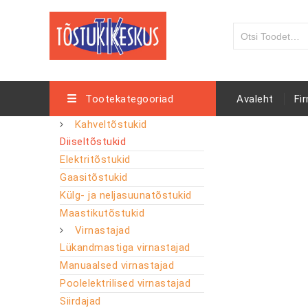
Tootekategooriad
Avaleht
Fi
Kahveltõstukid
Diiseltõstukid
Elektritõstukid
Gaasitõstukid
Külg- ja neljasuunatõstukid
Maastikutõstukid
Virnastajad
Lükandmastiga virnastajad
Manuaalsed virnastajad
Poolelektrilised virnastajad
Siirdajad