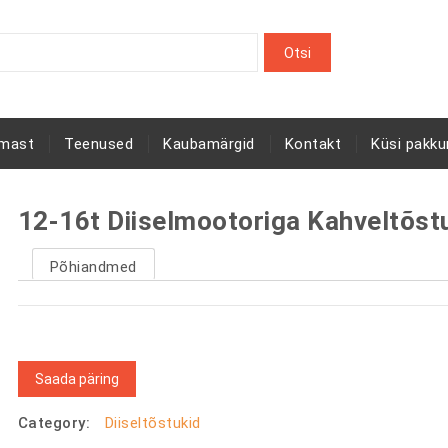
rmast
Teenused
Kaubamärgid
Kontakt
Küsi pakku
12-16t Diiselmootoriga Kahveltõst
Põhiandmed
Saada päring
Category:
Diiseltõstukid