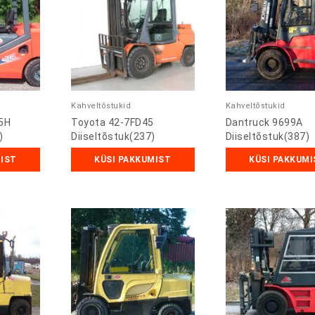
Kahveltõstukid
Kahveltõstukid
5H
Toyota 42-7FD45
Dantruck 9699A
)
Diiseltõstuk(237)
Diiseltõstuk(387)
MIST
KÜSI PAKKUMIST
KÜSI PAKKUMI