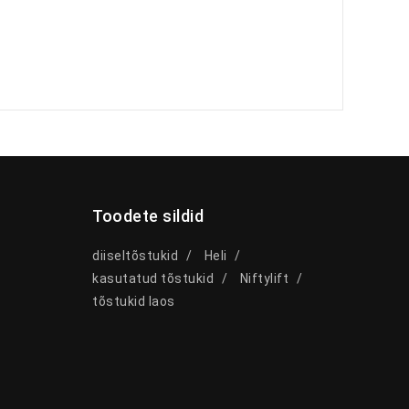
Toodete sildid
diiseltõstukid
Heli
kasutatud tõstukid
Niftylift
tõstukid laos