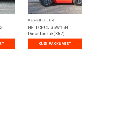
Kahveltõstukid
HG
HELI CPCD 35W15H
Diiseltõstuk(367)
ST
KÜSI PAKKUMIST