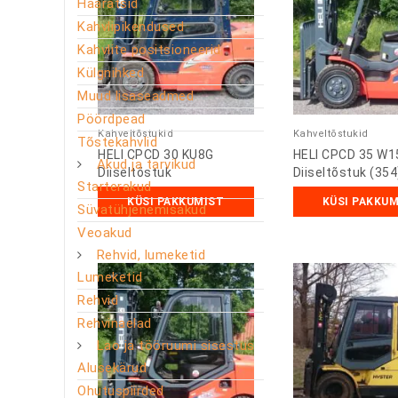
Haaratsid
Kahvlipikendused
Kahvlite positsioneerid
Külgnihked
Muud lisaseadmed
Pöördpead
Kahveltõstukid
Kahveltõstukid
Tõstekahvlid
HELI CPCD 30 KU8G
HELI CPCD 35 W1
Akud ja tarvikud
Diiseltõstuk
Diiseltõstuk (354
Starterakud
KÜSI PAKKUMIST
KÜSI PAKKU
Süvatühjenemisakud
Veoakud
Rehvid, lumeketid
Lumeketid
Rehvid
Rehvinaelad
Lao ja tööruumi sisestus
Alusekärud
Ohutuspiirded