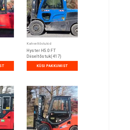
Kahveltõstukid
Hyster H5.0 FT
Diiseltõstuk(417)
ST
KÜSI PAKKUMIST