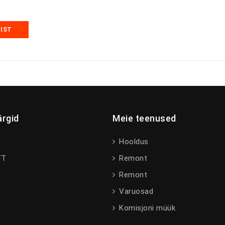
1
MIST
rgid
Meie teenused
Hooldus
FT
Remont
Remont
Varuosad
I
Komisjoni müük