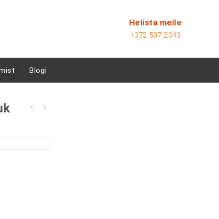
Helista meile
+372 507 2343
mist
Blogi
uk
14-18t kerget tüüpi diiselmootoriga
kahveltõstuk