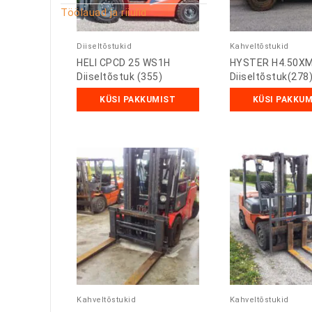
Töölauad ja riiulid
Diiseltõstukid
Kahveltõstukid
HELI CPCD 25 WS1H
HYSTER H4.50X
Diiseltõstuk (355)
Diiseltõstuk(278
KÜSI PAKKUMIST
KÜSI PAKKU
Kahveltõstukid
Kahveltõstukid