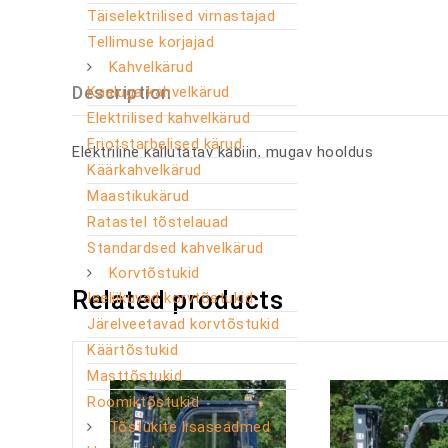
Täiselektrilised virnastajad
Tellimuse korjajad
Kahvelkärud
Description
Kaaluga kahvelkärud
Elektrilised kahvelkärud
Eriotstarbelised kärud
Elektriline kallutatav kabiin, mugav hooldus
Käärkahvelkärud
Maastikukärud
Ratastel tõstelauad
Standardsed kahvelkärud
Korvtõstukid
Related products
Iseliikuvad korvtõstukid
Järelveetavad korvtõstukid
Käärtõstukid
Masttõstukid
Roomiktõstukid
Tõstukite lisaseadmed