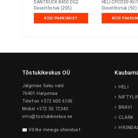
DANTRUCK 8450 DG2
HELI CPCD30-KU
Diiseltõstuk (205)
Diiseltõstuk (92)
KÜSI PAKKUMIST
KÜSI PAKKU
Tõstukikeskus OÜ
Kaubamä
Jälgimäe Saku vald
HELI
76401 Harjumaa
NIFTYLI
Telefon +372 600 6106
BRAVI
Mobiil +372 50 72343
info@tostukikeskus.ee
CLARK
HYUNDA
Võtke meiega ühendust