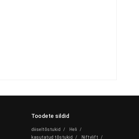
Toodete sildid
diiseltõstukid
Heli
kasutatud tõstukid
Niftylift