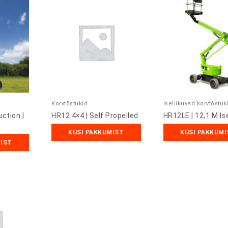
Korvtõstukid
Iseliikuvad korvtõstuk
ction |
HR12 4×4 | Self Propelled
HR12LE | 12,1 M Ise
KÜSI PAKKUMIST
KÜSI PAKKUMI
MIST