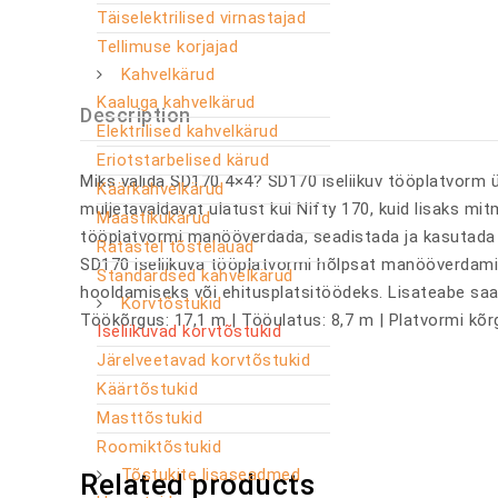
Täiselektrilised virnastajad
Tellimuse korjajad
Kahvelkärud
Kaaluga kahvelkärud
Description
Elektrilised kahvelkärud
Eriotstarbelised kärud
Miks valida SD170 4×4? SD170 iseliikuv tööplatvorm 
Käärkahvelkärud
muljetavaldavat ulatust kui Nifty 170, kuid lisaks mi
Maastikukärud
tööplatvormi manööverdada, seadistada ja kasutada p
Ratastel tõstelauad
SD170 iseliikuva tööplatvormi hõlpsat manööverdamis
Standardsed kahvelkärud
hooldamiseks või ehitusplatsitöödeks. Lisateabe sa
Korvtõstukid
Töökõrgus: 17,1 m | Tööulatus: 8,7 m | Platvormi kõr
Iseliikuvad korvtõstukid
Järelveetavad korvtõstukid
Käärtõstukid
Masttõstukid
Roomiktõstukid
Tõstukite lisaseadmed
Related products