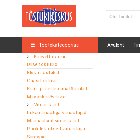
Tootekategooriad
Avaleht
Fi
Kahveltõstukid
Diiseltõstukid
Elektritõstukid
Gaasitõstukid
Külg- ja neljasuunatõstukid
Maastikutõstukid
Virnastajad
Lükandmastiga virnastajad
Manuaalsed virnastajad
Poolelektrilised virnastajad
Siirdajad