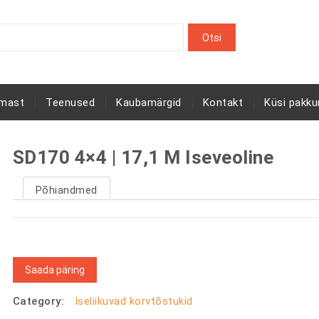
rmast
Teenused
Kaubamärgid
Kontakt
Küsi pakku
SD170 4×4 | 17,1 M Iseveoline
Põhiandmed
Saada päring
Category:
Iseliikuvad korvtõstukid