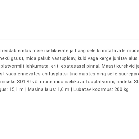
ühendab endas meie iseliikuvate ja haagisele kinnitatavate mu
tmekülgsust, mida pakub vastupidav, kuid väga kerge juhitav alus
latvormilt lahkumata, eriti ebatasasel pinnal. Maastikurehvid 
t väga erinevates ehitusplatsi tingimustes ning selle suurepä
amiseks SD170 või mõne muu iseliikuva tööplatvormi, näiteks 
gus: 15,1 m | Masina laius: 1,6 m | Lubatav koormus: 200 kg