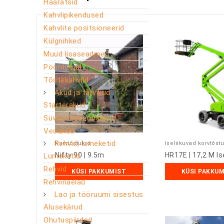
Haaratsid
Kahvlipikendused
Kahvlite positsioneerid
Külgnihked
Muud lisaseadmed
Pöördpead
Tõstekahvlid
Akud ja tarvikud
Starterakud
Süvatühjenemisakud
Veoakud
Rehvid, lumeketid
Korvtõstukid
Iseliikuvad korvtõst
Nifty 90 | 9.5m
HR17E | 17,2 M Is
Lumeketid
Rehvid
KÜSI PAKKUMIST
KÜSI PAKKU
Rehvinaelad
Lao ja tööruumi sisestus
Alusekärud
Ohutuspiirded