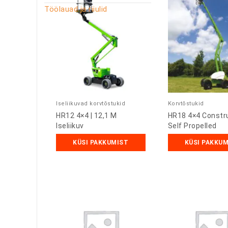
Töölauad ja riiulid
Iseliikuvad korvtõstukid
Korvtõstukid
HR12 4×4 | 12,1 M
HR18 4×4 Constru
Iseliikuv
Self Propelled
KÜSI PAKKUMIST
KÜSI PAKKU