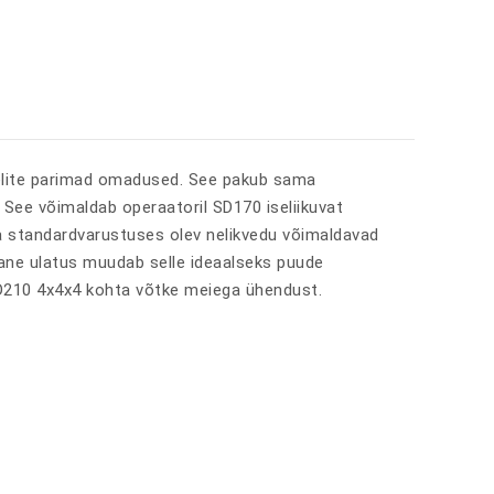
delite parimad omadused. See pakub sama
. See võimaldab operaatoril SD170 iseliikuvat
ja standardvarustuses olev nelikvedu võimaldavad
rane ulatus muudab selle ideaalseks puude
SD210 4x4x4 kohta võtke meiega ühendust.