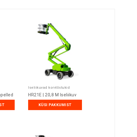
Iseliikuvad korvtõstukid
opelled
HR21E | 20,8 M Iseliikuv
ST
KÜSI PAKKUMIST