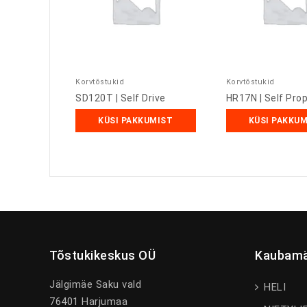
Korvtõstukid
Korvtõstukid
SD120T | Self Drive
HR17N | Self Prop
KÜSI PAKKUMIST
KÜSI PAKKU
Tõstukikeskus OÜ
Kaubamä
Jälgimäe Saku vald
HELI
76401 Harjumaa