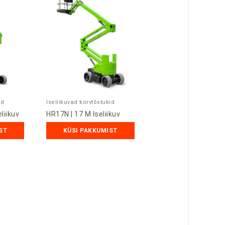
id
Iseliikuvad korvtõstukid
liikuv
HR17N | 17 M Iseliikuv
ST
KÜSI PAKKUMIST