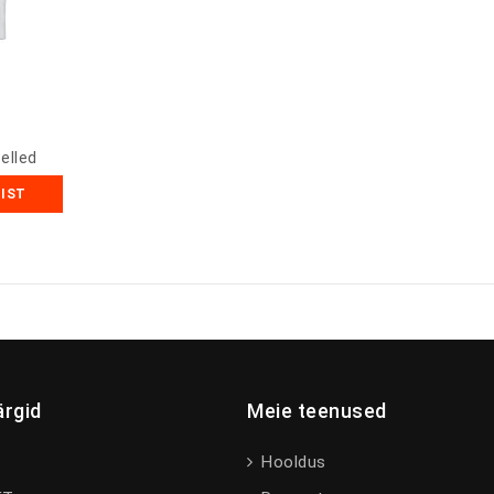
elled
MIST
rgid
Meie teenused
Hooldus