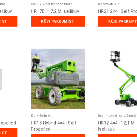
ukid
Iseliikuvad korvtõstukid
Korvtõstukid
eliikuv
HR17E | 17,2 M Iseliikuv
HR21 2×4 | Self Pr
MIST
KÜSI PAKKUMIST
KÜSI PAKKUMI
Korvtõstukid
Iseliikuvad korvtõstuk
ropelled
HR15 Hybrid 4×4 | Self
HR12 4×4 | 12,1 M
Propelled
Iseliikuv
MIST