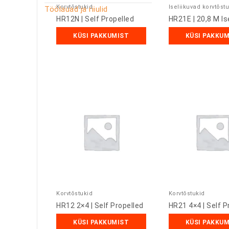
Korvtõstukid
Iseliikuvad korvtõst
Töölauad ja riiulid
HR12N | Self Propelled
HR21E | 20,8 M Is
KÜSI PAKKUMIST
KÜSI PAKKU
Korvtõstukid
Korvtõstukid
HR12 2×4 | Self Propelled
HR21 4×4 | Self P
KÜSI PAKKUMIST
KÜSI PAKKU