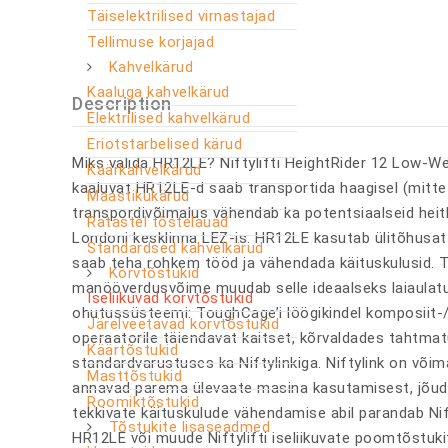
Täiselektrilised virnastajad
Tellimuse korjajad
Kahvelkärud
Kaaluga kahvelkärud
Description
Elektrilised kahvelkärud
Eriotstarbelised kärud
Miks valida HR12LE? Niftylifti HeightRider 12 Low-W
Käärkahvelkärud
kaaluvat HR12LE-d saab transportida haagisel (mitte 
Maastikukärud
transpordivõimalus vähendab ka potentsiaalseid heit
Ratastel tõstelauad
Londoni kesklinna LEZ-is. HR12LE kasutab ülitõhusat 
Standardsed kahvelkärud
saab teha rohkem tööd ja vähendada käituskulusid. 
Korvtõstukid
manööverdusvõime muudab selle ideaalseks laiaulatu
Iseliikuvad korvtõstukid
ohutussüsteemi: ToughCage’i löögikindel komposiit-/
Järelveetavad korvtõstukid
operaatorile täiendavat kaitset, kõrvaldades tahtmat
Käärtõstukid
standardvarustuses ka Niftylinkiga. Niftylink on või
Masttõstukid
annavad parema ülevaate masina kasutamisest, jõudlu
Roomiktõstukid
tekkivate käituskulude vähendamise abil parandab Nif
Tõstukite lisaseadmed
HR12LE või muude Niftylifti iseliikuvate poomtõstuk