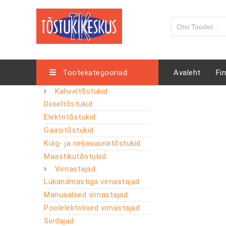
Tootekategooriad
Avaleht
Fi
Kahveltõstukid
Diiseltõstukid
Elektritõstukid
Gaasitõstukid
Külg- ja neljasuunatõstukid
Maastikutõstukid
Virnastajad
Lükandmastiga virnastajad
Manuaalsed virnastajad
Poolelektrilised virnastajad
Siirdajad