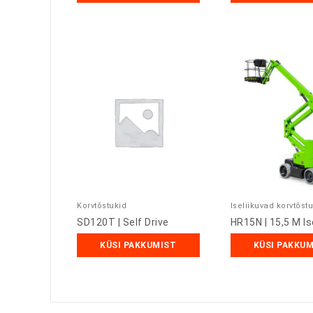
Korvtõstukid
Iseliikuvad korvtõst
SD120T | Self Drive
HR15N | 15,5 M Is
KÜSI PAKKUMIST
KÜSI PAKKU