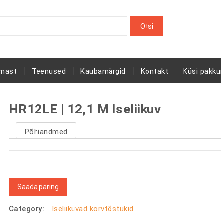
rmast
Teenused
Kaubamärgid
Kontakt
Küsi pakku
HR12LE | 12,1 M Iseliikuv
Põhiandmed
Saada päring
Category:
Iseliikuvad korvtõstukid