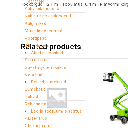
Haaratsid
Töökõrgus: 12,1 m | Tööulatus: 6,4 m | Platvormi kõr
Kahvlipikendused
Kahvlite positsioneerid
Külgnihked
Muud lisaseadmed
Pöördpead
Related products
Tõstekahvlid
Akud ja tarvikud
Starterakud
Süvatühjenemisakud
Veoakud
Rehvid, lumeketid
Lumeketid
Rehvid
Rehvinaelad
Lao ja tööruumi sisestus
Alusekärud
Ohutuspiirded