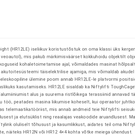
eight (HR12LE) iseliikuv koristustõstuk on oma klassi üks kerg
veoautol), mis pakub märkimisväärset kokkuhoidu objektilt obje
koguseid kohaletoimetamise ajal, võimaldades masinat hõlpsalt
akutoitesüsteemi täiselektrilise ajamiga, mis võimaldab akudel 
Teleskoopiline ülemine poom annab HR12LE-le platvormi positsi
slikuks kasutamiseks. HR12LE sisaldab ka Niftylifti ToughCage
alumiiniumist alus ja suurema ristlõikega terassiinid annavad 
u töö, peatades masina liikumise koheselt, kui operaator juhtk
mas telemaatikatööriist, mis annab andmeid teie Niftylifti seis
sest ja elutsüklist ning reaalajas veakoodide aruandlusest. M
tylink oluliselt tõhusust ja kasumlikkust, aidates teil oma Nif
ite, näiteks HR12N või HR12 4×4 kohta võtke meiega ühendust.