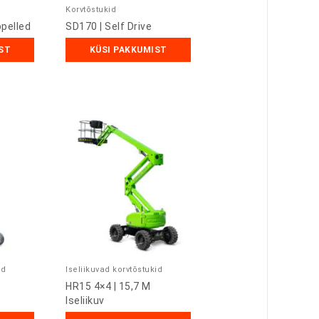
Korvtõstukid
opelled
SD170 | Self Drive
ST
KÜSI PAKKUMIST
id
Iseliikuvad korvtõstukid
HR15 4×4 | 15,7 M
Iseliikuv