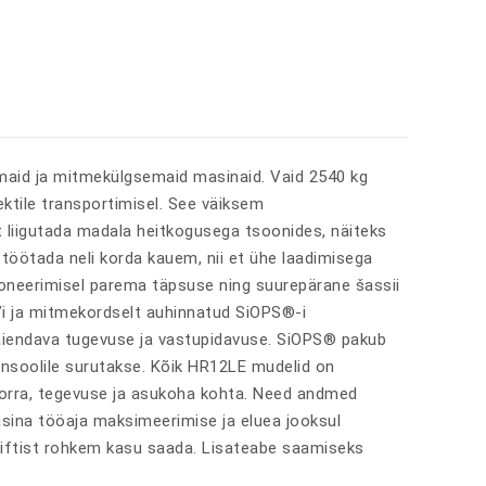
emaid ja mitmekülgsemaid masinaid. Vaid 2540 kg
ktile transportimisel. See väiksem
 liigutada madala heitkogusega tsoonides, näiteks
töötada neli korda kauem, nii et ühe laadimisega
oneerimisel parema täpsuse ning suurepärane šassii
’i ja mitmekordselt auhinnatud SiOPS®-i
täiendava tugevuse ja vastupidavuse. SiOPS® pakub
onsoolile surutakse. Kõik HR12LE mudelid on
ukorra, tegevuse ja asukoha kohta. Need andmed
asina tööaja maksimeerimise ja eluea jooksul
tyliftist rohkem kasu saada. Lisateabe saamiseks