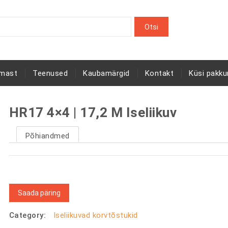
rmast
Teenused
Kaubamärgid
Kontakt
Küsi pakku
HR17 4×4 | 17,2 M Iseliikuv
Põhiandmed
Saada päring
Category:
Iseliikuvad korvtõstukid