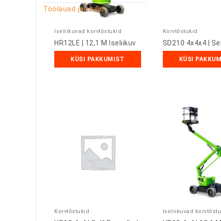
Töölauad ja riiulid
Iseliikuvad korvtõstukid
Korvtõstukid
HR12LE | 12,1 M Iseliikuv
SD210 4x4x4 | Sel
KÜSI PAKKUMIST
KÜSI PAKKU
Korvtõstukid
Iseliikuvad korvtõst