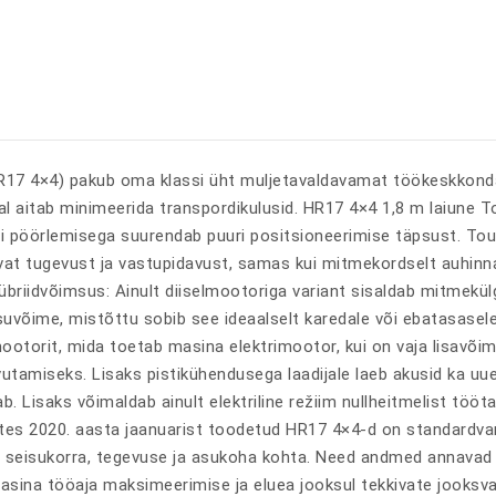
HR17 4×4) pakub oma klassi üht muljetavaldavamat töökeskkonda
l aitab minimeerida transpordikulusid. HR17 4×4 1,8 m laiune 
i pöörlemisega suurendab puuri positsioneerimise täpsust. Toug
vat tugevust ja vastupidavust, samas kui mitmekordselt auhinn
 hübriidvõimsus: Ainult diiselmootoriga variant sisaldab mitmek
võime, mistõttu sobib see ideaalselt karedale või ebatasasele 
otorit, mida toetab masina elektrimootor, kui on vaja lisavõim
tamiseks. Lisaks pistikühendusega laadijale laeb akusid ka uue
ab. Lisaks võimaldab ainult elektriline režiim nullheitmelist tö
tes 2020. aasta jaanuarist toodetud HR17 4×4-d on standardvaru
fti seisukorra, tegevuse ja asukoha kohta. Need andmed annava
Masina tööaja maksimeerimise ja eluea jooksul tekkivate jooksv