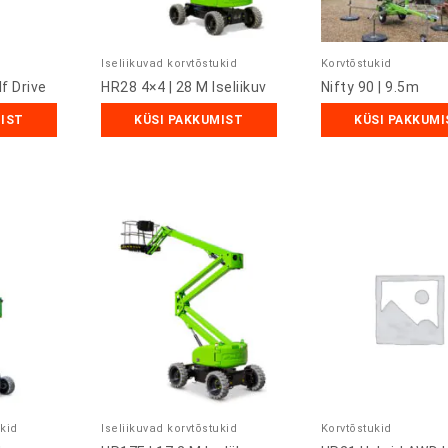
Iseliikuvad korvtõstukid
Korvtõstukid
f Drive
HR28 4×4 | 28 M Iseliikuv
Nifty 90 | 9.5m
MIST
KÜSI PAKKUMIST
KÜSI PAKKUMI
ukid
Iseliikuvad korvtõstukid
Korvtõstukid