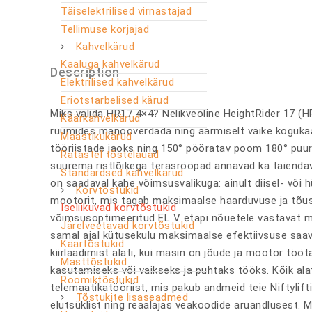
Täiselektrilised virnastajad
Tellimuse korjajad
Kahvelkärud
Kaaluga kahvelkärud
Description
Elektrilised kahvelkärud
Eriotstarbelised kärud
Miks valida HR17 4×4? Nelikveoline HeightRider 17 (
Käärkahvelkärud
ruumides manööverdada ning äärmiselt väike kogukaa
Maastikukärud
tööriistade jaoks ning 150° pööratav poom 180° puur
Ratastel tõstelauad
suurema ristlõikega terasrööpad annavad ka täienda
Standardsed kahvelkärud
on saadaval kahe võimsusvalikuga: ainult diisel- või
Korvtõstukid
mootorit, mis tagab maksimaalse haarduvuse ja tõusu
Iseliikuvad korvtõstukid
võimsusoptimeeritud EL V etapi nõuetele vastavat mo
Järelveetavad korvtõstukid
samal ajal kütusekulu maksimaalse efektiivsuse saavu
Käärtõstukid
kiirlaadimist alati, kui masin on jõude ja mootor tööt
Masttõstukid
kasutamiseks või vaikseks ja puhtaks tööks. Kõik ala
Roomiktõstukid
telemaatikatööriist, mis pakub andmeid teie Niftyli
Tõstukite lisaseadmed
elutsüklist ning reaalajas veakoodide aruandlusest. 