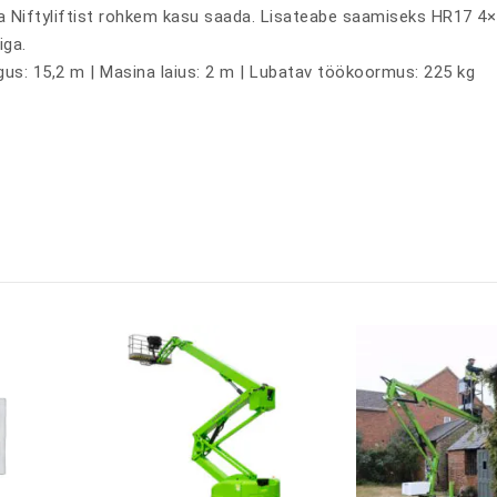
oma Niftyliftist rohkem kasu saada. Lisateabe saamiseks HR17 4×4 
iga.
gus: 15,2 m | Masina laius: 2 m | Lubatav töökoormus: 225 kg