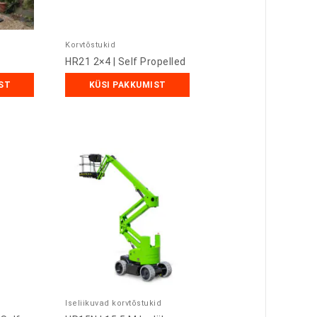
Korvtõstukid
HR21 2×4 | Self Propelled
ST
KÜSI PAKKUMIST
Iseliikuvad korvtõstukid