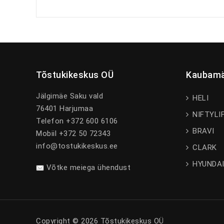
Tõstukikeskus OÜ
Kaubamä
Jälgimäe Saku vald
HELI
76401 Harjumaa
NIFTYLI
Telefon +372 600 6106
BRAVI
Mobiil +372 50 72343
info@tostukikeskus.ee
CLARK
HYUNDA
Võtke meiega ühendust
Copyright © 2026 Tõstukikeskus OÜ