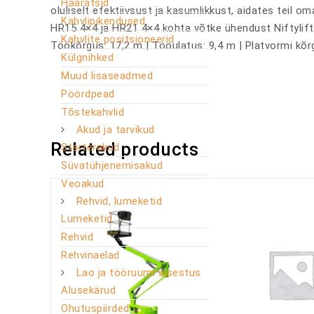
Haaratsid
oluliselt efektiivsust ja kasumlikkust, aidates teil 
Kahvlipikendused
HR15 4×4 ja HR21 4×4 kohta võtke ühendust Niftylift
Kahvlite positsioneerid
Töökõrgus: 17,2 m | Tööulatus: 9,4 m | Platvormi kõr
Külgnihked
Muud lisaseadmed
Pöördpead
Tõstekahvlid
Akud ja tarvikud
Related products
Starterakud
Süvatühjenemisakud
Veoakud
Rehvid, lumeketid
Lumeketid
Rehvid
Rehvinaelad
Lao ja tööruumi sisestus
Alusekärud
Ohutuspiirded