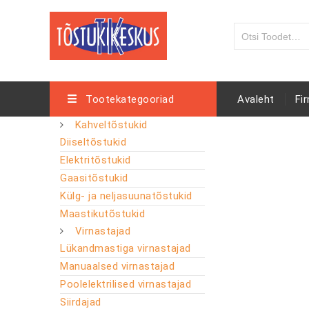
Tootekategooriad
Avaleht
Fi
Kahveltõstukid
Diiseltõstukid
Elektritõstukid
Gaasitõstukid
Külg- ja neljasuunatõstukid
Maastikutõstukid
Virnastajad
Lükandmastiga virnastajad
Manuaalsed virnastajad
Poolelektrilised virnastajad
Siirdajad