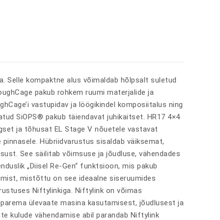
. Selle kompaktne alus võimaldab hõlpsalt suletud
ToughCage pakub rohkem ruumi materjalide ja
hCage’i vastupidav ja löögikindel komposiitalus ning
atud SiOPS® pakub täiendavat juhikaitset. HR17 4×4
ülgset ja tõhusat EL Stage V nõuetele vastavat
pinnasele. Hübriidvarustus sisaldab väiksemat,
sust. See säilitab võimsuse ja jõudluse, vähendades
nduslik „Diisel Re-Gen“ funktsioon, mis pakub
ötamist, mistõttu on see ideaalne siseruumides
stuses Niftylinkiga. Niftylink on võimas
d parema ülevaate masina kasutamisest, jõudlusest ja
ate kulude vähendamise abil parandab Niftylink