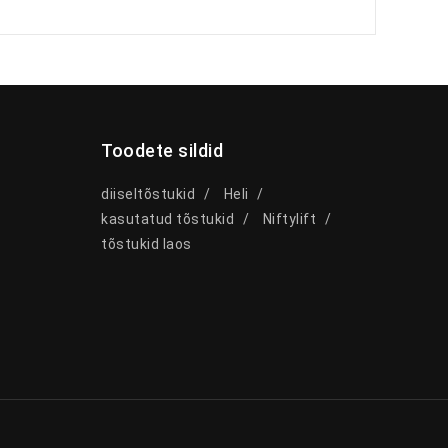
Toodete sildid
diiseltõstukid
Heli
kasutatud tõstukid
Niftylift
tõstukid laos