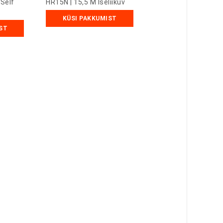
 Self
HR15N | 15,5 M Iseliikuv
KÜSI PAKKUMIST
ST