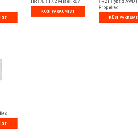
M
HR17E | 17,2 M Iseliikuv
HR21 Hybrid AWD |
Propelled
KÜSI PAKKUMIST
MIST
KÜSI PAKKUMI
lled
MIST