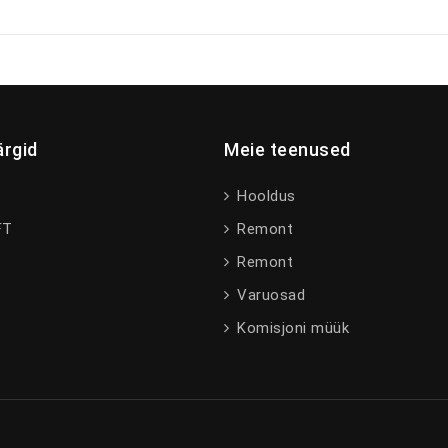
rgid
Meie teenused
Hooldus
FT
Remont
Remont
Varuosad
I
Komisjoni müük