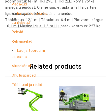
poomtõstukite (nt HR12NE ja HR12LE) kohta võtke
Veoakud
meiega ühendust. Oleme siin, et aidata teil leida teie
Rehvid, lumeketid
ligipääsuvajadustele ideaalne lahendus.
Töökõrgus: 12,1 m | Tööulatus: 6,4 m | Platvormi kõrgus:
Lumeketid
10,1 m | Masina laius: 1,6 m | Lubatav koormus: 227 kg
Rehvid
Rehvinaelad
Lao ja tööruumi
sisestus
Related products
Alusekärud
Ohutuspiirded
Töölauad ja riiulid