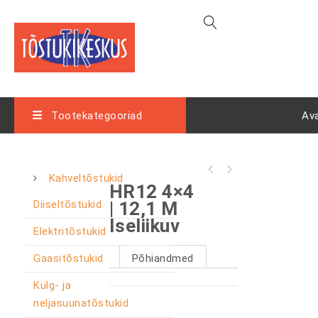
Tootekategooriad
Av
Kahveltõstukid
HR12 4×4
Diiseltõstukid
| 12,1 M
Iseliikuv
Elektritõstukid
Gaasitõstukid
Põhiandmed
Külg- ja
neljasuunatõstukid