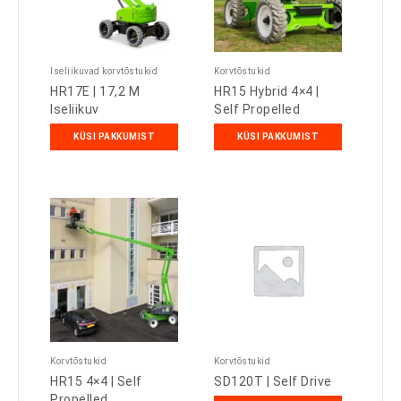
Iseliikuvad korvtõstukid
Korvtõstukid
HR17E | 17,2 M
HR15 Hybrid 4×4 |
Iseliikuv
Self Propelled
KÜSI PAKKUMIST
KÜSI PAKKUMIST
Korvtõstukid
Korvtõstukid
HR15 4×4 | Self
SD120T | Self Drive
Propelled