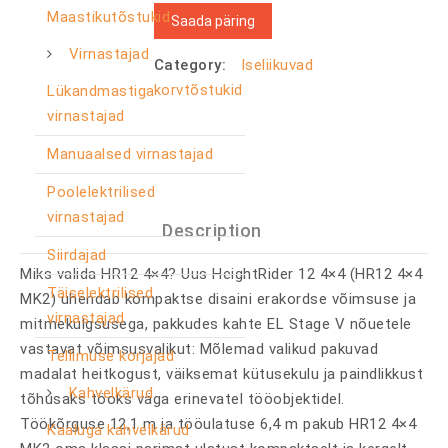
Maastikutõstukid
Saada päring
Virnastajad
Category:
Iseliikuvad
korvtõstukid
Lükandmastiga
virnastajad
Manuaalsed virnastajad
Poolelektrilised
virnastajad
Description
Siirdajad
Miks valida HR12 4×4? Uus HeightRider 12 4×4 (HR12 4×4
Täiselektrilised
MK2) ühendab kompaktse disaini erakordse võimsuse ja
virnastajad
mitmekülgsusega, pakkudes kahte EL Stage V nõuetele
vastavat võimsusvalikut: Mõlemad valikud pakuvad
Tellimuse korjajad
madalat heitkogust, väiksemat kütusekulu ja paindlikkust
Kahvelkärud
tõhusaks tööks väga erinevatel tööobjektidel.
Töökõrguse 12,1 m ja tööulatuse 6,4 m pakub HR12 4×4
Kaaluga kahvelkärud