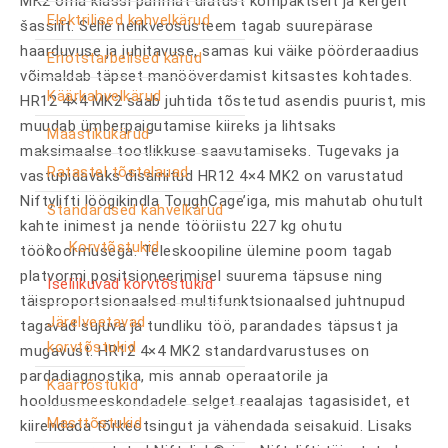
MK2 oma klassi parimat ulatust kompaktselt ja kergelt
Elektrilised kahvelkärud
šassiilt. Selle nelikveosüsteem tagab suurepärase
haarduvuse ja juhitavuse, samas kui väike pöörderaadius
Eriotstarbelised kärud
võimaldab täpset manööverdamist kitsastes kohtades.
Käärkahvelkärud
HR12 4×4 MK2 saab juhtida tõstetud asendis puurist, mis
muudab ümberpaigutamise kiireks ja lihtsaks
Maastikukärud
maksimaalse tootlikkuse saavutamiseks. Tugevaks ja
Ratastel tõstelauad
vastupidavaks disainitud HR12 4×4 MK2 on varustatud
Niftylifti löögikindla ToughCage’iga, mis mahutab ohutult
Standardsed kahvelkärud
kahte inimest ja nende tööriistu 227 kg ohutu
Korvtõstukid
töökoormusega. Teleskoopiline ülemine poom tagab
platvormi positsioneerimisel suurema täpsuse ning
Iseliikuvad korvtõstukid
täisproportsionaalsed multifunktsionaalsed juhtnupud
Järelveetavad
tagavad sujuva ja tundliku töö, parandades täpsust ja
korvtõstukid
mugavust. HR12 4×4 MK2 standardvarustuses on
pardadiagnostika, mis annab operaatorile ja
Käärtõstukid
hooldusmeeskondadele selget reaalajas tagasisidet, et
Masttõstukid
kiirendada tõrkeotsingut ja vähendada seisakuid. Lisaks