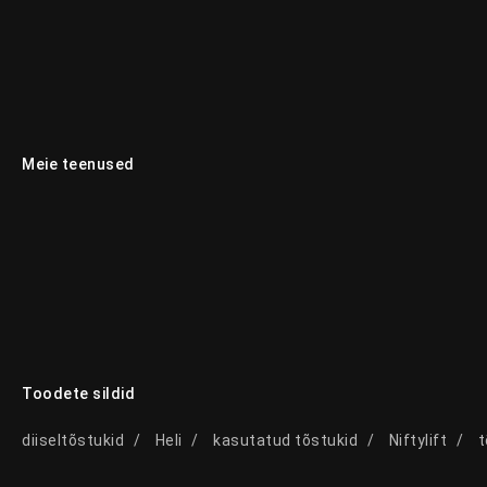
Meie teenused
Toodete sildid
diiseltõstukid
Heli
kasutatud tõstukid
Niftylift
t