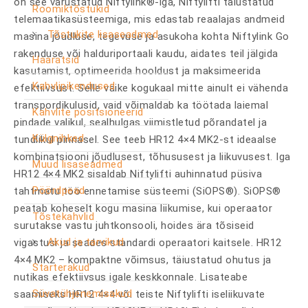
on see varustatud Niftylink®-iga, Niftylifti täiustatud
Roomiktõstukid
telemaatikasüsteemiga, mis edastab reaalajas andmeid
Tõstukite lisaseadmed
masina jõudluse, tegevuse ja asukoha kohta Niftylink Go
rakenduse või halduriportaali kaudu, aidates teil jälgida
Haaratsid
kasutamist, optimeerida hooldust ja maksimeerida
Kahvlipikendused
efektiivsust. Selle väike kogukaal mitte ainult ei vähenda
transpordikulusid, vaid võimaldab ka töötada laiemal
Kahvlite positsioneerid
pindade valikul, sealhulgas viimistletud põrandatel ja
Külgnihked
tundlikul pinnasel. See teeb HR12 4×4 MK2-st ideaalse
kombinatsiooni jõudlusest, tõhususest ja liikuvusest. Iga
Muud lisaseadmed
HR12 4×4 MK2 sisaldab Niftylifti auhinnatud püsiva
Pöördpead
tahtmatu töö ennetamise süsteemi (SiOPS®). SiOPS®
peatab koheselt kogu masina liikumise, kui operaator
Tõstekahvlid
surutakse vastu juhtkonsooli, hoides ära tõsiseid
Akud ja tarvikud
vigastusi ja seades standardi operaatori kaitsele. HR12
4×4 MK2 – kompaktne võimsus, täiustatud ohutus ja
Starterakud
nutikas efektiivsus igale keskkonnale. Lisateabe
Süvatühjenemisakud
saamiseks HR12 4×4 või teiste Niftylifti iseliikuvate