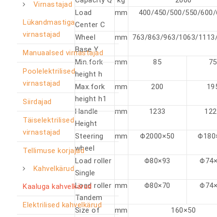
Capacity Q
kg
2000
Virnastajad
Load
mm
400/450/500/550/600/
Lükandmastiga
Center C
virnastajad
Wheel
mm
763/863/963/1063/1113
Base Y
Manuaalsed virnastajad
Min.fork
mm
85
75
Poolelektrilised
height h
virnastajad
Max.fork
mm
200
19
height h1
Siirdajad
Handle
mm
1233
122
Täiselektrilised
Height
virnastajad
Steering
mm
Φ2000×50
Φ180
wheel
Tellimuse korjajad
Load roller
Φ80×93
Φ74
Kahvelkärud
Single
Load roller
mm
Φ80×70
Φ74
Kaaluga kahvelkärud
Tandem
Elektrilised kahvelkärud
Size of
mm
160×50