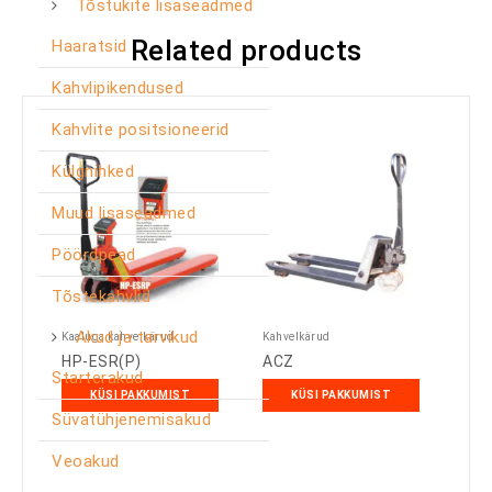
Tõstukite lisaseadmed
Related products
Haaratsid
Kahvlipikendused
Kahvlite positsioneerid
Külgnihked
Muud lisaseadmed
Pöördpead
Tõstekahvlid
Akud ja tarvikud
Kaaluga kahvelkärud
Kahvelkärud
HP-ESR(P)
ACZ
Starterakud
KÜSI PAKKUMIST
KÜSI PAKKUMIST
Süvatühjenemisakud
Veoakud