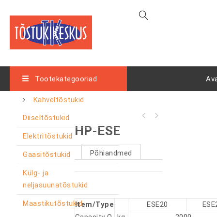
Tootekategooriad
Av
Kahveltõstukid
Diiseltõstukid
HP-ESE
Elektritõstukid
Põhiandmed
Gaasitõstukid
Külg- ja
neljasuunatõstukid
Maastikutõstukid
Item/Type
ESE20
ESE