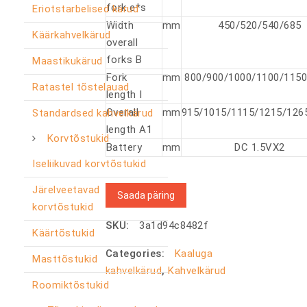
fork e*s
Eriotstarbelised kärud
Width
mm
450/520/540/685
Käärkahvelkärud
overall
forks B
Maastikukärud
Fork
mm
800/900/1000/1100/1150
Ratastel tõstelauad
length I
Overall
mm
915/1015/1115/1215/126
Standardsed kahvelkärud
length A1
Korvtõstukid
Battery
mm
DC 1.5VX2
Iseliikuvad korvtõstukid
Järelveetavad
Saada päring
korvtõstukid
SKU:
3a1d94c8482f
Käärtõstukid
Categories:
Kaaluga
Masttõstukid
kahvelkärud
,
Kahvelkärud
Roomiktõstukid