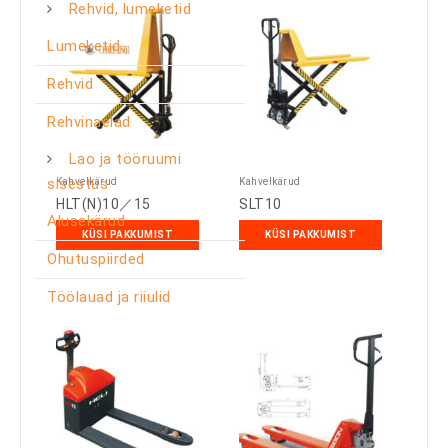
Rehvid, lumeketid
Lumeketid
Rehvid
Rehvinaelad
Lao ja tööruumi
sisestus
Kahvelkärud
Kahvelkärud
HLT(N)10／15
SLT10
Alusekärud
KÜSI PAKKUMIST
KÜSI PAKKUMIST
Ohutuspiirded
Töölauad ja riiulid