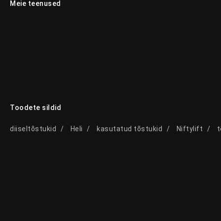
Meie teenused
Toodete sildid
diiseltõstukid
Heli
kasutatud tõstukid
Niftylift
t