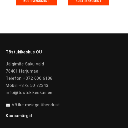
KÜSI PAKKUMIST
KÜSI PAKKUMIST
Tõstukikeskus OÜ
Jälgimäe Saku vald
76401 Harjumaa
Telefon +372 600 6106
Mobiil +372 50 72343
info@tostukikeskus.ee
Võtke meiega ühendust
Kaubamärgid