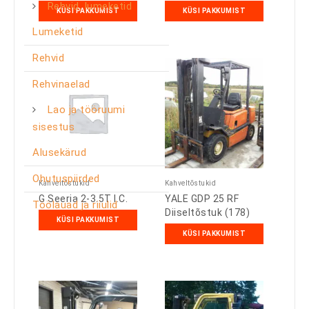
Rehvid, lumeketid
KÜSI PAKKUMIST
KÜSI PAKKUMIST
Lumeketid
Rehvid
Rehvinaelad
Lao ja tööruumi
sisestus
Alusekärud
Ohutuspiirded
Kahveltõstukid
Kahveltõstukid
G Seeria 2-3.5T I.C.
YALE GDP 25 RF
Töölauad ja riiulid
Diiseltõstuk (178)
KÜSI PAKKUMIST
KÜSI PAKKUMIST