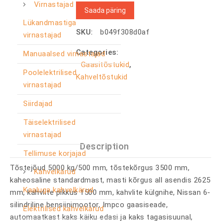
Virnastajad
Saada päring
Lükandmastiga
SKU:
b049f308d0af
virnastajad
Categories:
Manuaalsed virnastajad
Gaasitõstukid
,
Poolelektrilised
Kahveltõstukid
virnastajad
Siirdajad
Täiselektrilised
virnastajad
Description
Tellimuse korjajad
Tõstejõud 5000 kg/500 mm, tõstekõrgus 3500 mm,
Kahvelkärud
kaheosaline standardmast, masti kõrgus all asendis 2625
Kaaluga kahvelkärud
mm, kahvlite pikkus 1500 mm, kahvlite külgnihe, Nissan 6-
silindriline bensiinimootor, Impco gaasiseade,
Elektrilised kahvelkärud
automaatkast kaks käiku edasi ja kaks tagasisuunal,