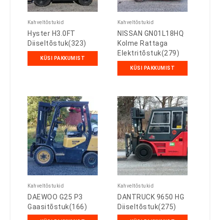
Kahveltõstukid
Kahveltõstukid
Hyster H3.0FT
NISSAN GN01L18HQ
Diiseltõstuk(323)
Kolme Rattaga
Elektritõstuk(279)
KÜSI PAKKUMIST
KÜSI PAKKUMIST
Kahveltõstukid
Kahveltõstukid
DAEWOO G25 P3
DANTRUCK 9650 HG
Gaasitõstuk(166)
Diiseltõstuk(275)