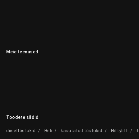
Meie teenused
Toodete sildid
diiseltõstukid
Heli
kasutatud tõstukid
Niftylift
t