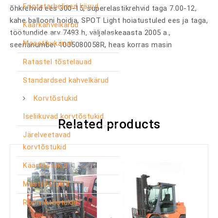
Eriotstarbelised kärud
õhkrehvid ees 300-15, superelastikrehvid taga 7.00-12,
kahe ballooni hoidja, SPOT Light hoiatustuled ees ja taga,
Käärkahvelkärud
töötundide arv 7493 h, väljalaskeaasta 2005 a.,
Maastikukärud
seerianumber 1005080058R, heas korras masin
Ratastel tõstelauad
Standardsed kahvelkärud
Korvtõstukid
Iseliikuvad korvtõstukid
Related products
Järelveetavad
korvtõstukid
Käärtõstukid
Masttõstukid
Roomiktõstukid