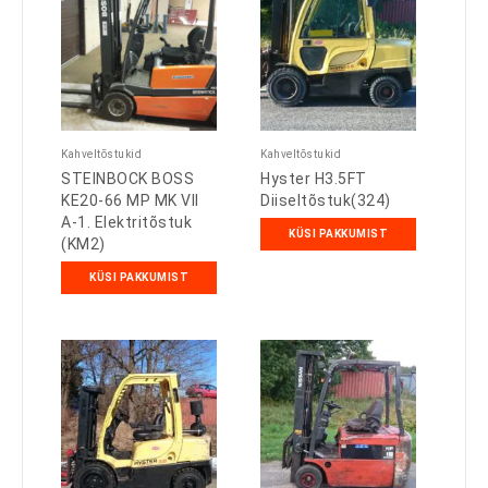
Kahveltõstukid
Kahveltõstukid
STEINBOCK BOSS
Hyster H3.5FT
KE20-66 MP MK VII
Diiseltõstuk(324)
A-1. Elektritõstuk
KÜSI PAKKUMIST
(KM2)
KÜSI PAKKUMIST