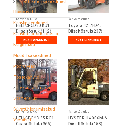
Tõstukite lisaseadmed
Haaratsid
Kahveltõstukid
Kahveltõstukid
Kahvlipikendused
HELI CPCD30 KU1
Toyota 42-7FD45
Diiseltõstuk (112)
Diiseltõstuk(237)
Kahvlite positsioneerid
KÜSI PAKKUMIST
KÜSI PAKKUMIST
Külgnihked
Muud lisaseadmed
Pöördpead
Tõstekahvlid
Akud ja tarvikud
Starterakud
Süvatühjenemisakud
Kahveltõstukid
Kahveltõstukid
HELI CPQYD 35 RC1
HYSTER H4.00XM-6
Veoakud
Gaasitõstuk (365)
Diiseltõstuk(153)