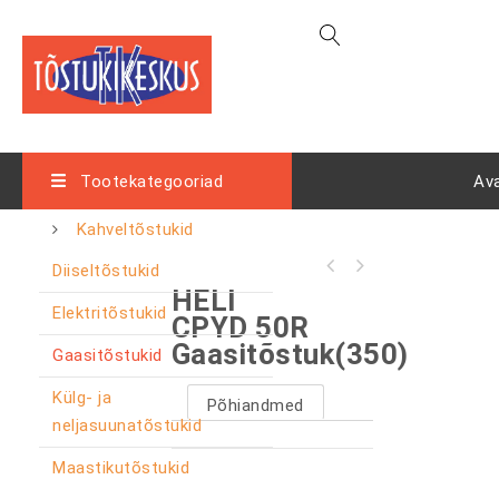
Tootekategooriad
Av
Kahveltõstukid
Diiseltõstukid
HELI
Elektritõstukid
CPYD 50R
Gaasitõstuk(350)
Gaasitõstukid
Külg- ja
Põhiandmed
neljasuunatõstukid
Maastikutõstukid