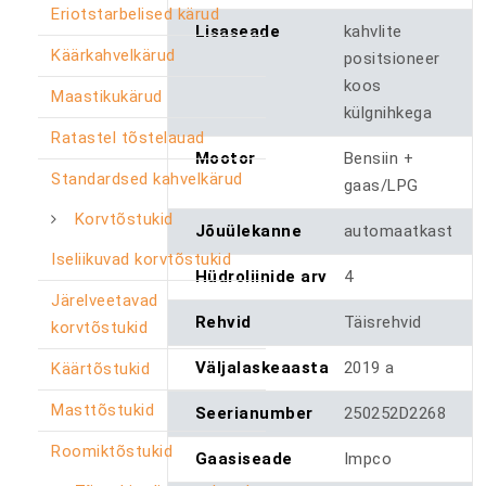
Eriotstarbelised kärud
Lisaseade
kahvlite
Käärkahvelkärud
positsioneer
koos
Maastikukärud
külgnihkega
Ratastel tõstelauad
Mootor
Bensiin +
Standardsed kahvelkärud
gaas/LPG
Korvtõstukid
Jõuülekanne
automaatkast
Iseliikuvad korvtõstukid
Hüdroliinide arv
4
Järelveetavad
Rehvid
Täisrehvid
korvtõstukid
Väljalaskeaasta
2019 a
Käärtõstukid
Masttõstukid
Seerianumber
250252D2268
Roomiktõstukid
Gaasiseade
Impco