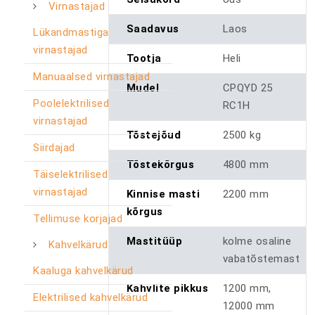
Virnastajad
Saadavus
Laos
Lükandmastiga
virnastajad
Tootja
Heli
Manuaalsed virnastajad
Mudel
CPQYD 25
Poolelektrilised
RC1H
virnastajad
Tõstejõud
2500 kg
Siirdajad
Tõstekõrgus
4800 mm
Täiselektrilised
virnastajad
Kinnise masti
2200 mm
kõrgus
Tellimuse korjajad
Mastitüüp
kolme osaline
Kahvelkärud
vabatõstemast
Kaaluga kahvelkärud
Kahvlite pikkus
1200 mm,
Elektrilised kahvelkärud
12000 mm