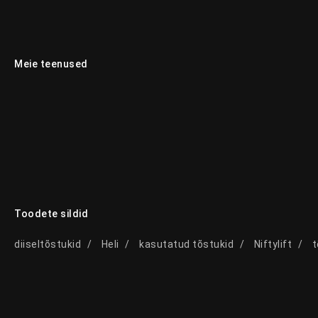
Meie teenused
Toodete sildid
diiseltõstukid
Heli
kasutatud tõstukid
Niftylift
t