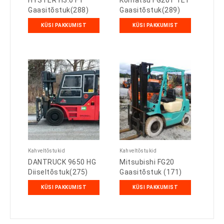
HYSTER H3.0 FT
Komatsu FG20T 1E1
Gaasitõstuk(288)
Gaasitõstuk(289)
KÜSI PAKKUMIST
KÜSI PAKKUMIST
Kahveltõstukid
Kahveltõstukid
DANTRUCK 9650 HG
Mitsubishi FG20
Diiseltõstuk(275)
Gaasitõstuk (171)
KÜSI PAKKUMIST
KÜSI PAKKUMIST