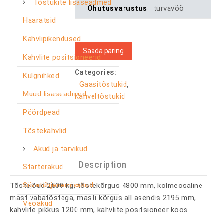
Tõstukite lisaseadmed
Ohutusvarustus
turvavöö
Haaratsid
Kahvlipikendused
Saada päring
Kahvlite positsioneerid
Categories:
Külgnihked
Gaasitõstukid
,
Muud lisaseadmed
Kahveltõstukid
Pöördpead
Tõstekahvlid
Akud ja tarvikud
Description
Starterakud
Süvatühjenemisakud
Tõstejõud 2500 kg, tõstekõrgus 4800 mm, kolmeosaline
mast vabatõstega, masti kõrgus all asendis 2195 mm,
Veoakud
kahvlite pikkus 1200 mm, kahvlite positsioneer koos