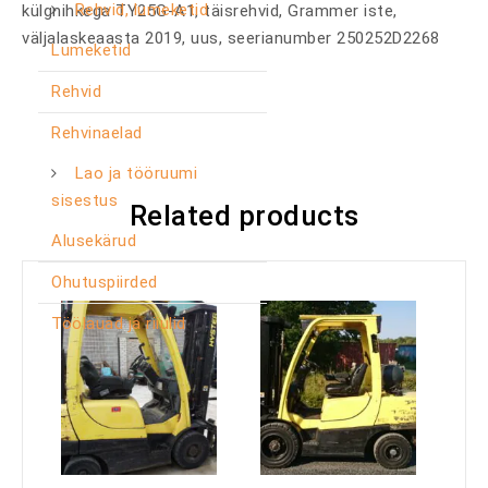
Rehvid, lumeketid
külgnihkega TY25G-A1, täisrehvid, Grammer iste,
väljalaskeaasta 2019, uus, seerianumber 250252D2268
Lumeketid
Rehvid
Rehvinaelad
Lao ja tööruumi
sisestus
Related products
Alusekärud
Ohutuspiirded
Töölauad ja riiulid