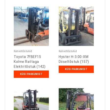
Kahveltõstukid
Kahveltõstukid
Toyota 7FBEF15
Hyster H-3.00-XM
Kolme Rattaga
Diiseltõstuk (157)
Elektritõstuk (142)
KÜSI PAKKUMIST
KÜSI PAKKUMIST