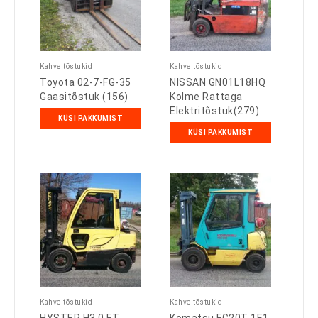
Kahveltõstukid
Kahveltõstukid
Toyota 02-7-FG-35
NISSAN GN01L18HQ
Gaasitõstuk (156)
Kolme Rattaga
Elektritõstuk(279)
KÜSI PAKKUMIST
KÜSI PAKKUMIST
Kahveltõstukid
Kahveltõstukid