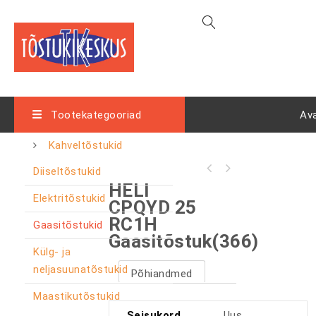
Tootekategooriad
Av
Kahveltõstukid
Diiseltõstukid
HELI
Elektritõstukid
CPQYD 25
RC1H
Gaasitõstukid
Gaasitõstuk(366)
Külg- ja
neljasuunatõstukid
Põhiandmed
Maastikutõstukid
Seisukord
Uus