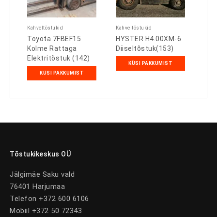
Kahveltõstukid
Kahveltõstukid
Toyota 7FBEF15
HYSTER H4.00XM-6
Kolme Rattaga
Diiseltõstuk(153)
Elektritõstuk (142)
KÜSI PAKKUMIST
KÜSI PAKKUMIST
Tõstukikeskus OÜ
Jälgimäe Saku vald
76401 Harjumaa
Telefon +372 600 6106
Mobiil +372 50 72343