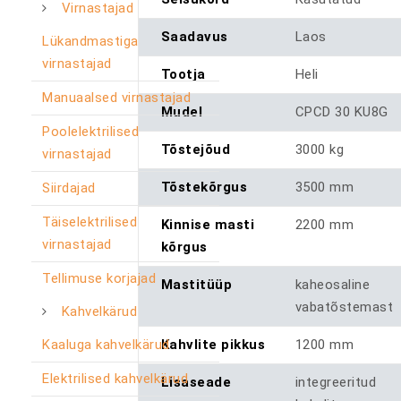
Virnastajad
Saadavus
Laos
Lükandmastiga
virnastajad
Tootja
Heli
Manuaalsed virnastajad
Mudel
CPCD 30 KU8G
Poolelektrilised
Tõstejõud
3000 kg
virnastajad
Tõstekõrgus
3500 mm
Siirdajad
Täiselektrilised
Kinnise masti
2200 mm
virnastajad
kõrgus
Tellimuse korjajad
Mastitüüp
kaheosaline
vabatõstemast
Kahvelkärud
Kaaluga kahvelkärud
Kahvlite pikkus
1200 mm
Elektrilised kahvelkärud
Lisaseade
integreeritud