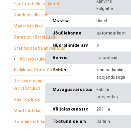
kahvlite
Eriotstarbelised kärud
külgnihe
Käärkahvelkärud
Mootor
Diisel
Maastikukärud
Jõuülekanne
automaatkast
Ratastel tõstelauad
Hüdroliinide arv
3
Standardsed kahvelkärud
Rehvid
Täisrehvid
Korvtõstukid
Iseliikuvad korvtõstukid
Kabiin
kinnine kabiin
soojendusega
Järelveetavad
korvtõstukid
Muvagusvarustus
kabiini
soojendus
Käärtõstukid
Väljalaskeaasta
2011 a
Masttõstukid
Töötundide arv
3348 h
Roomiktõstukid