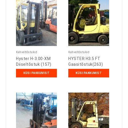
Kahveltõstukid
Kahveltõstukid
Hyster H-3.00-XM
HYSTER H3.5 FT
Diiseltõstuk (157)
Gaasitõstuk(263)
KÜSI PAKKUMIST
KÜSI PAKKUMIST