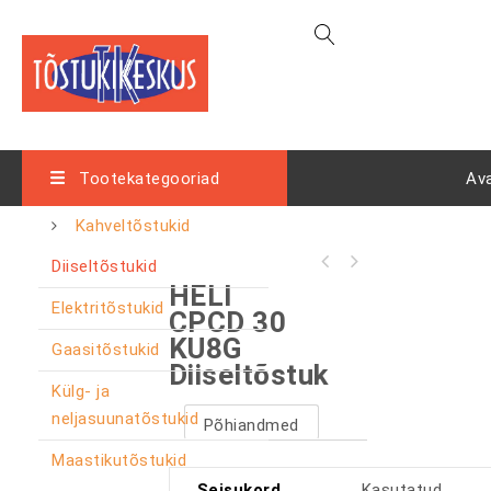
Tootekategooriad
Av
Kahveltõstukid
Diiseltõstukid
HELI
Elektritõstukid
CPCD 30
KU8G
Gaasitõstukid
Diiseltõstuk
Külg- ja
neljasuunatõstukid
Põhiandmed
Maastikutõstukid
Seisukord
Kasutatud