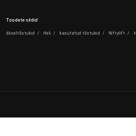
Toodete sildid
diiseltõstukid
Heli
kasutatud tõstukid
Niftylift
t