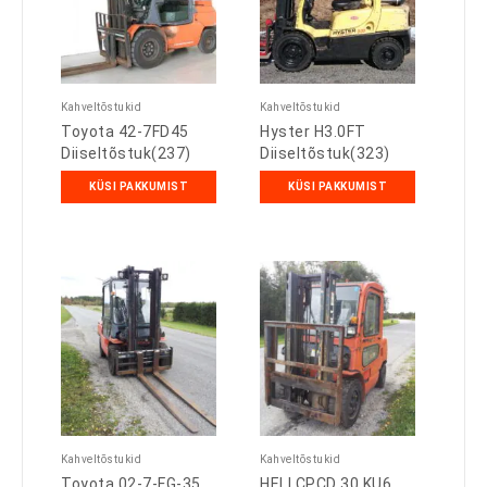
Kahveltõstukid
Kahveltõstukid
Toyota 42-7FD45
Hyster H3.0FT
Diiseltõstuk(237)
Diiseltõstuk(323)
KÜSI PAKKUMIST
KÜSI PAKKUMIST
Kahveltõstukid
Kahveltõstukid
Toyota 02-7-FG-35
HELI CPCD 30 KU6