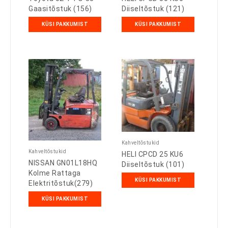
Gaasitõstuk (156)
Diiseltõstuk (121)
KÜSI PAKKUMIST
KÜSI PAKKUMIST
Kahveltõstukid
Kahveltõstukid
HELI CPCD 25 KU6
NISSAN GN01L18HQ
Diiseltõstuk (101)
Kolme Rattaga
KÜSI PAKKUMIST
Elektritõstuk(279)
KÜSI PAKKUMIST