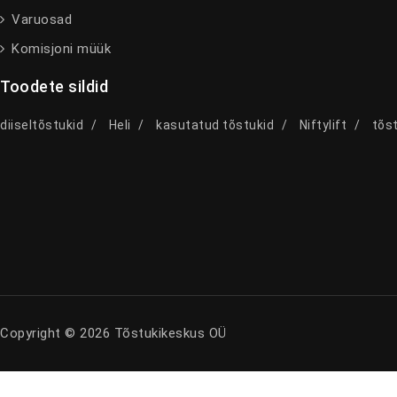
Varuosad
Komisjoni müük
Toodete sildid
diiseltõstukid
Heli
kasutatud tõstukid
Niftylift
tõst
Copyright © 2026 Tõstukikeskus OÜ