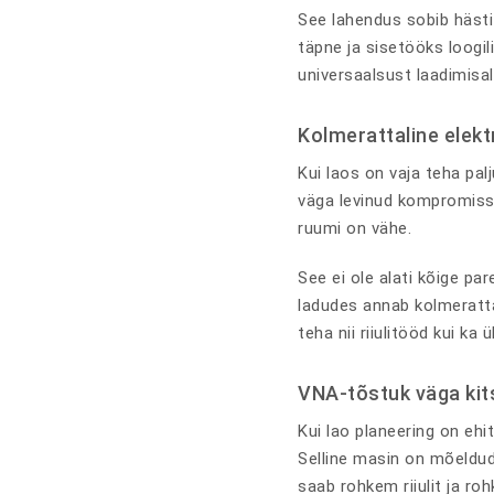
See lahendus sobib hästi 
täpne ja sisetööks loogil
universaalsust laadimisal
Kolmerattaline elek
Kui laos on vaja teha palj
väga levinud kompromiss.
ruumi on vähe.
See ei ole alati kõige p
ladudes annab kolmeratta
teha nii riiulitööd kui ka 
VNA-tõstuk väga kit
Kui lao planeering on ehi
Selline masin on mõeldud
saab rohkem riiulit ja ro