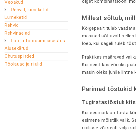
õiget kombinatsiooni mõõ
Veoakud
Rehvid, lumeketid
Millest sõltub, mil
Lumeketid
Rehvid
Kõigepealt tuleb vaadata l
Rehvinaelad
masinad sõltuvalt sellest
Lao ja tööruumi sisestus
loeb, kui sageli tuleb tõ
Alusekärud
Ohutuspiirded
Praktikas määravad valiku
Töölauad ja riiulid
Kui neist kas või üks jää
masin oleks juhile lihtne
Parimad tõstukid k
Tugiratastõstuk kitsal
Kui eesmärk on tõsta kõr
esimene mõistlik valik. 
riiulisse või sealt välja s