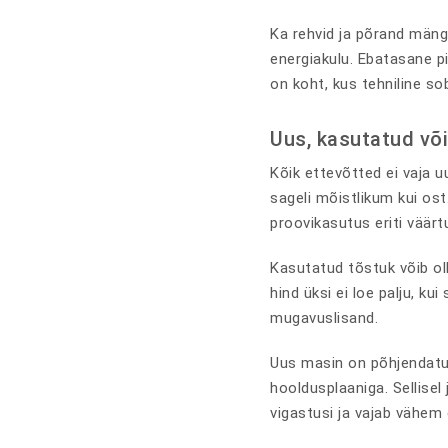
Ka rehvid ja põrand män
energiakulu. Ebatasane p
on koht, kus tehniline so
Uus, kasutatud või
Kõik ettevõtted ei vaja u
sageli mõistlikum kui ost
proovikasutus eriti väär
Kasutatud tõstuk võib oll
hind üksi ei loe palju, k
mugavuslisand.
Uus masin on põhjendatud
hooldusplaaniga. Sellisel
vigastusi ja vajab vähem 