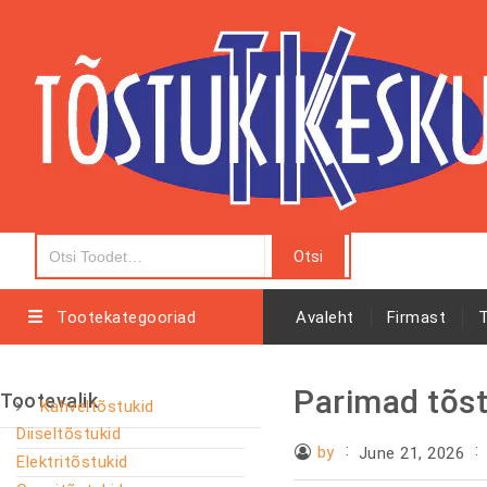
Tootekategooriad
Avaleht
Firmast
Parimad tõst
Tootevalik
Kahveltõstukid
Diiseltõstukid
by
June 21, 2026
Elektritõstukid