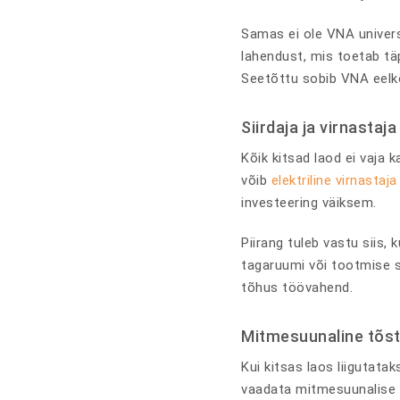
Samas ei ole VNA univers
lahendust, mis toetab täps
Seetõttu sobib VNA eelkõi
Siirdaja ja virnastaj
Kõik kitsad laod ei vaja
võib
elektriline virnastaja
investeering väiksem.
Piirang tuleb vastu siis
tagaruumi või tootmise s
tõhus töövahend.
Mitmesuunaline tõst
Kui kitsas laos liigutataks
vaadata mitmesuunalise t