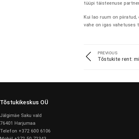
tüüpi täisteenuse partner
Kui lao ruum on piiratud,
vahe on igas vahetuses t
PREVIOUS
Tõstukite rent: mi
Tõstukikeskus OÜ
Jälgimäe Saku vald
76401 Harjumaa
Telefon +372 600 6106
Mobiil +372 50 72343