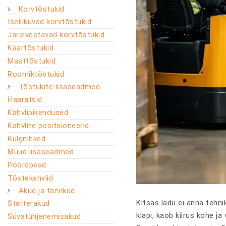
Korvtõstukid
Iseliikuvad korvtõstukid
Järelveetavad korvtõstukid
Käärtõstukid
Masttõstukid
Roomiktõstukid
Tõstukite lisaseadmed
Haaratsid
Kahvlipikendused
Kahvlite positsioneerid
Külgnihked
Muud lisaseadmed
Pöördpead
Tõstekahvlid
Akud ja tarvikud
Kitsas ladu ei anna tehni
Starterakud
klapi, kaob kiirus kohe j
Süvatühjenemisakud