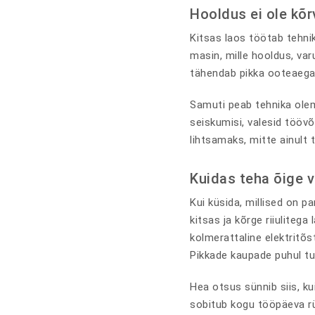
Hooldus ei ole kõ
Kitsas laos töötab tehnik
masin, mille hooldus, var
tähendab pikka ooteaega
Samuti peab tehnika olem
seiskumisi, valesid töövõ
lihtsamaks, mitte ainult 
Kuidas teha õige v
Kui küsida, millised on p
kitsas ja kõrge riiuliteg
kolmerattaline elektritõ
Pikkade kaupade puhul t
Hea otsus sünnib siis, k
sobitub kogu tööpäeva rü