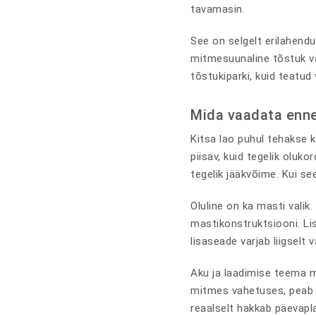
tavamasin.
See on selgelt erilahendu
mitmesuunaline tõstuk vä
tõstukiparki, kuid teatud
Mida vaadata enne 
Kitsa lao puhul tehakse 
piisav, kuid tegelik olu
tegelik jääkvõime. Kui see
Oluline on ka masti vali
mastikonstruktsiooni. Li
lisaseade varjab liigselt
Aku ja laadimise teema mõ
mitmes vahetuses, peab a
reaalselt hakkab päevapl