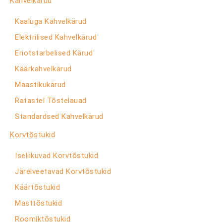
Kahvelkärud
Kaaluga Kahvelkärud
Elektrilised Kahvelkärud
Eriotstarbelised Kärud
Käärkahvelkärud
Maastikukärud
Ratastel Tõstelauad
Standardsed Kahvelkärud
Korvtõstukid
Iseliikuvad Korvtõstukid
Järelveetavad Korvtõstukid
Käärtõstukid
Masttõstukid
Roomiktõstukid