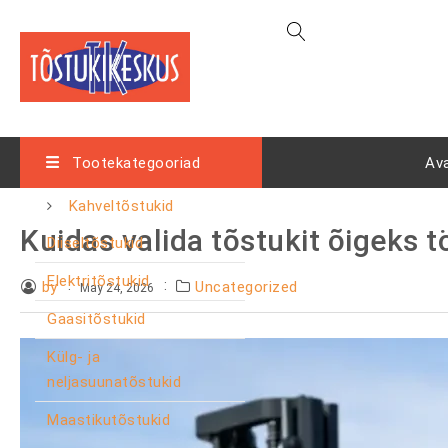
Tootekategooriad
Av
Kahveltõstukid
Kuidas valida tõstukit õigeks 
Diiseltõstukid
Elektritõstukid
by
Uncategorized
May 24, 2026
Gaasitõstukid
Külg- ja
neljasuunatõstukid
Maastikutõstukid