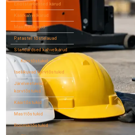
Eriotstarbelised kärud
Käärkahvelkärud
Maastikukärud
Ratastel tõstelauad
Standardsed kahvelkärud
Korvtõstukid
Iseliikuvad korvtõstukid
Järelveetavad
korvtõstukid
Käärtõstukid
Masttõstukid
Roomiktõstukid