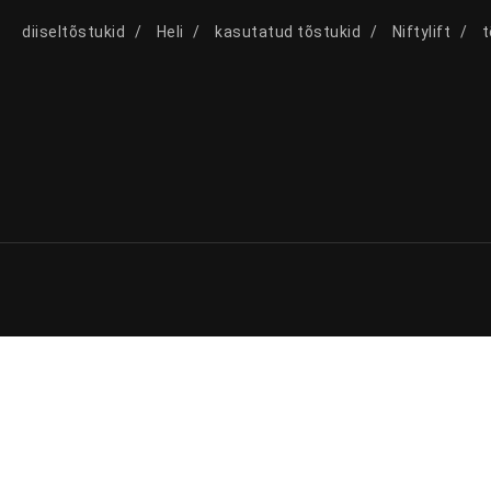
diiseltõstukid
Heli
kasutatud tõstukid
Niftylift
t