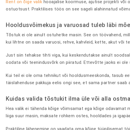
Rent on õige valik
hooajalise koormuse, ajutise projekti või 
ostuotsust. Praktilises töös on see sageli alahinnatud võima
Hooldusvõimekus ja varuosad tuleb läbi mõe
Tõstuk ei ole ainult ostuhetke masin. See on töövahend, mille
kui lihtne on saada varuosi, rehve, kahvleid, kette, akut või
Just siin tehakse tihti viga, kui keskendutakse ainult soods
oodata või teenindusvõrk on piiratud. Ettevõtte jaoks ei ole
Kui teil ei ole oma tehnikut või hooldusmeeskonda, tasub ee
täislahenduse pakkuja eelis ongi see, et sama partner saab ai
Kuidas valida tõstukit ilma üle või alla ostm
Hea valik ei tähenda kõige võimsamat ega kõige odavamat mas
liiga suur masin, maksate rohkem ostes, hooldades ja igapäe
Praktiline lähenemine on vaadata oma kõige tüüpilisemat tööp