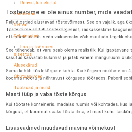
Rehvid, lumeketid
Tõstevõime ei ole ainus number, mida vaada
Lumeketid
Paljud ostjad alustavad tõstevõimest. See on vajalik, aga üks
Rehvid
Tõstevõime sõltub tõstekõrgusest, raskuskeskme kaugusest
Rehvinaelad
ettepoole ulatub, seda väiksemaks võib muutuda tegelik oh
Lao ja tööruumi
See tähendab, et varu peab olema realistlik. Kui igapäevane t
sisestus
kasutus kasvatab kulumist ja jätab vähem mänguruumi olukor
Alusekärud
Sama kehtib tõstekõrguse kohta. Kui kõrgeim riiulitase on 4,5
Ohutuspiirded
koorma mõõtu ja nähtavust kõrguses töötades. Paberil sobi
Töölauad ja riiulid
Masti tüüp ja vaba tõste kõrgus
Kui töötate konteineris, madalas ruumis või kohtades, kus l
kõrgust, et koormat saaks tõsta ilma, et mast kohe täiskõrguse
Lisaseadmed muudavad masina võimekust