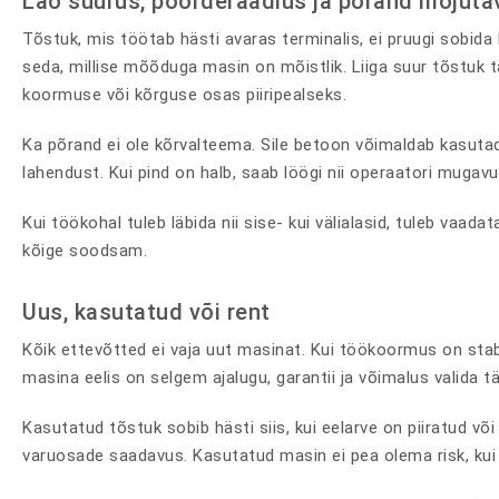
Lao suurus, pöörderaadius ja põrand mõjuta
Tõstuk, mis töötab hästi avaras terminalis, ei pruugi sobida k
seda, millise mõõduga masin on mõistlik. Liiga suur tõstuk 
koormuse või kõrguse osas piiripealseks.
Ka põrand ei ole kõrvalteema. Sile betoon võimaldab kasutada 
lahendust. Kui pind on halb, saab löögi nii operaatori muga
Kui töökohal tuleb läbida nii sise- kui välialasid, tuleb vaa
kõige soodsam.
Uus, kasutatud või rent
Kõik ettevõtted ei vaja uut masinat. Kui töökoormus on stab
masina eelis on selgem ajalugu, garantii ja võimalus valida t
Kasutatud tõstuk sobib hästi siis, kui eelarve on piiratud v
varuosade saadavus. Kasutatud masin ei pea olema risk, kui s