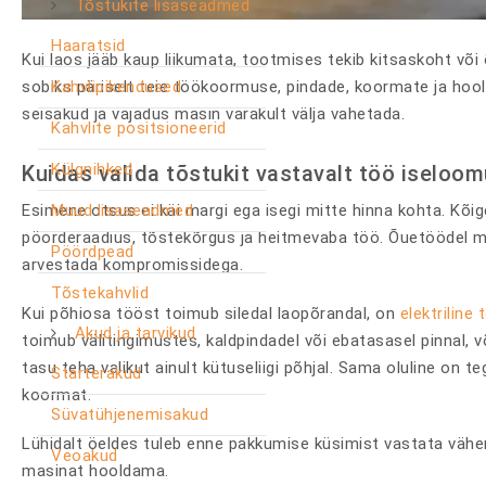
Tõstukite lisaseadmed
Haaratsid
Kui laos jääb kaup liikumata, tootmises tekib kitsaskoht või 
sobiks päriselt teie töökoormuse, pindade, koormate ja hoo
Kahvlipikendused
seisakud ja vajadus masin varakult välja vahetada.
Kahvlite positsioneerid
Külgnihked
Kuidas valida tõstukit vastavalt töö iseloom
Esimene otsus ei käi margi ega isegi mitte hinna kohta. Kõig
Muud lisaseadmed
pöörderaadius, tõstekõrgus ja heitmevaba töö. Õuetöödel mu
Pöördpead
arvestada kompromissidega.
Tõstekahvlid
Kui põhiosa tööst toimub siledal laopõrandal, on
elektriline 
Akud ja tarvikud
toimub välitingimustes, kaldpindadel või ebatasasel pinnal, 
tasu teha valikut ainult kütuseliigi põhjal. Sama oluline on 
Starterakud
koormat.
Süvatühjenemisakud
Lühidalt öeldes tuleb enne pakkumise küsimist vastata vähema
Veoakud
masinat hooldama.