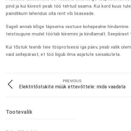
pind ja kui kiiresti peab töö tehtud saama. Kui kord kuus tule
paindlikum lahendus olla rent või lisaseade.
Sageli annab kõige täpsema vastuse kohapealne hindamine. P
teistsugune mudel töötab kiiremini ja kindlamalt. Seepärast 
Kui tõstuk teenib teie tööprotsessi iga päev, peab valik olema 
vaid sellepärast, et töö liigub ilma asjatute seisakuteta.
PREVIOUS
Elektritõstukite müük ettevõttele: mida vaadata
Tootevalik