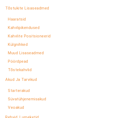
Tõstukite Lisaseadmed
Haaratsid
Kahvlipikendused
Kahvlite Positsioneerid
Külgnihked
Muud Lisaseadmed
Pöördpead
Tõstekahvlid
Akud Ja Tarvikud
Starterakud
Süvatühjenemisakud
Veoakud
Rehvid, Lumeketid