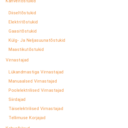
Kahveltõstukid
Diiseltõstukid
Elektritõstukid
Gaasitõstukid
Külg- Ja Neljasuunatõstukid
Maastikutõstukid
Virnastajad
Lükandmastiga Virnastajad
Manuaalsed Virnastajad
Poolelektrilised Virnastajad
Siirdajad
Täiselektrilised Virnastajad
Tellimuse Korjajad