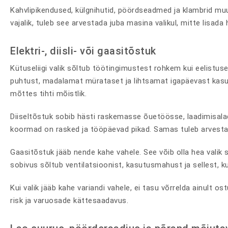
Kahvlipikendused, külgnihutid, pöördseadmed ja klambrid mu
vajalik, tuleb see arvestada juba masina valikul, mitte lisada
Elektri-, diisli- või gaasitõstuk
Kütuseliigi valik sõltub töötingimustest rohkem kui eelistus
puhtust, madalamat mürataset ja lihtsamat igapäevast kasutu
mõttes tihti mõistlik.
Diiseltõstuk sobib hästi raskemasse õuetöösse, laadimisalad
koormad on rasked ja tööpäevad pikad. Samas tuleb arvesta
Gaasitõstuk jääb nende kahe vahele. See võib olla hea valik 
sobivus sõltub ventilatsioonist, kasutusmahust ja sellest, ku
Kui valik jääb kahe variandi vahele, ei tasu võrrelda ainult 
risk ja varuosade kättesaadavus.