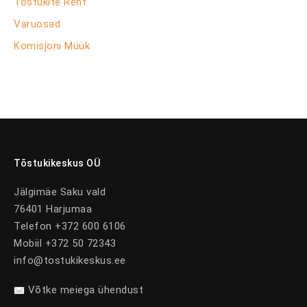
Tõstukite Rent
Varuosad
Komisjoni Müük
Tõstukikeskus OÜ
Jälgimäe Saku vald
76401 Harjumaa
Telefon +372 600 6106
Mobiil +372 50 72343
info@tostukikeskus.ee
Võtke meiega ühendust