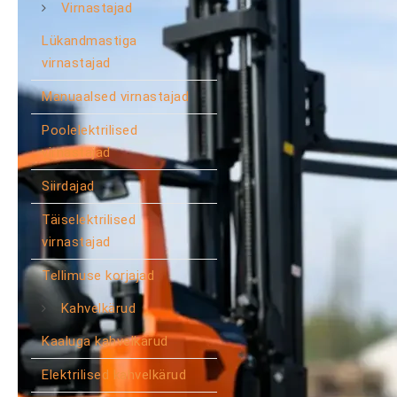
Virnastajad
Lükandmastiga
virnastajad
Manuaalsed virnastajad
Poolelektrilised
virnastajad
Siirdajad
Täiselektrilised
virnastajad
Tellimuse korjajad
Kahvelkärud
Kaaluga kahvelkärud
Elektrilised kahvelkärud