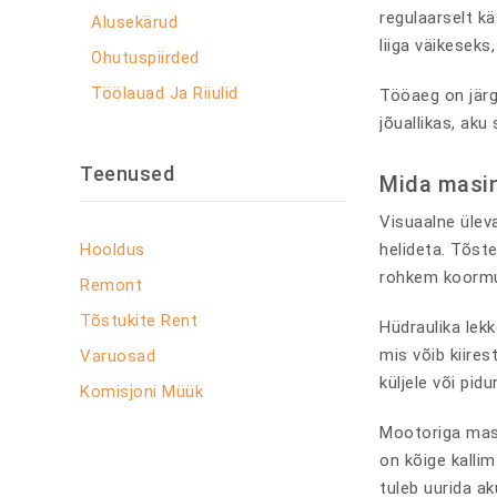
regulaarselt kä
Alusekärud
liiga väikesek
Ohutuspiirded
Töölauad Ja Riiulid
Tööaeg on järg
jõuallikas, aku
Teenused
Mida masina
Visuaalne üleva
helideta. Tõste
Hooldus
rohkem koormus
Remont
Tõstukite Rent
Hüdraulika lekk
mis võib kiires
Varuosad
küljele või pid
Komisjoni Müük
Mootoriga masin
on kõige kalli
tuleb uurida ak