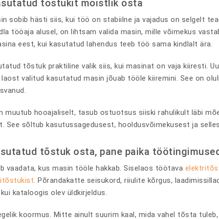
asutatud tõstukit mõistlik osta
 sobib hästi siis, kui töö on stabiilne ja vajadus on selgelt te
la tööaja alusel, on lihtsam valida masin, mille võimekus vastab 
ina eest, kui kasutatud lahendus teeb töö sama kindlalt ära.
atud tõstuk praktiline valik siis, kui masinat on vaja kiiresti. U
aost valitud kasutatud masin jõuab tööle kiiremini. See on oluline
svanud.
 muutub hooajaliselt, tasub ostuotsus siiski rahulikult läbi mõe
t. See sõltub kasutussagedusest, hooldusvõimekusest ja selle
asutatud tõstuk osta, pane paika töötingimuse
eb vaadata, kus masin tööle hakkab. Siselaos töötava
elektritõs
itõstukist
. Põrandakatte seisukord, riiulite kõrgus, laadimissi
kui kataloogis olev üldkirjeldus.
tegelik koormus. Mitte ainult suurim kaal, mida vahel tõsta tule