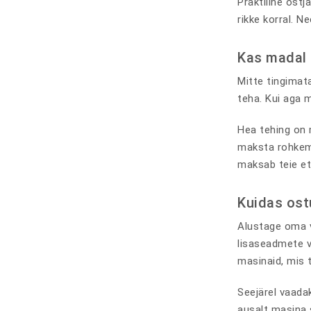
Praktiline ostj
rikke korral. 
Kas madal 
Mitte tingimata
teha. Kui aga 
Hea tehing on 
maksta rohkem m
maksab teie et
Kuidas ostu
Alustage oma v
lisaseadmete v
masinaid, mis t
Seejärel vaadak
ausalt masina 