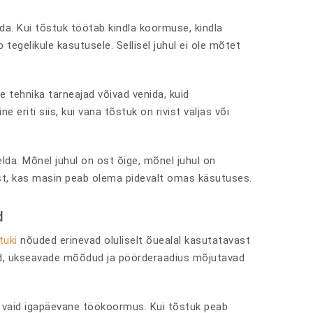
ada. Kui tõstuk töötab kindla koormuse, kindla
tegelikule kasutusele. Sellisel juhul ei ole mõtet
ue tehnika tarneajad võivad venida, kuid
 eriti siis, kui vana tõstuk on rivist väljas või
lda. Mõnel juhul on ost õige, mõnel juhul on
st, kas masin peab olema pidevalt omas käsutuses.
d
tuki
nõuded erinevad oluliselt õuealal kasutatavast
llad, ukseavade mõõdud ja pöörderaadius mõjutavad
b, vaid igapäevane töökoormus. Kui tõstuk peab