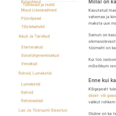
Millal on k
Külgnihked
Töölauad ja riiulid
Muud Lisaseadmed
Kasutatud masin
vahemaa ja kind
Pöördpead
maksta uue mas
Tõstekahvlid
Samuti on kasut
Akud Ja Tarvikud
olemasolevast l
Starterakud
töömaht on ka
Süvatühjenemisakud
Kui töö iseloom
Veoakud
mõistlikum ren
Rehvid, Lumeketid
Enne kui k
Lumeketid
Kõigepealt tul
Rehvid
diisel- või
gaas
Rehvinaelad
valikut rohkem 
Lao Ja Tööruumi Sisestus
Oluline on ka 