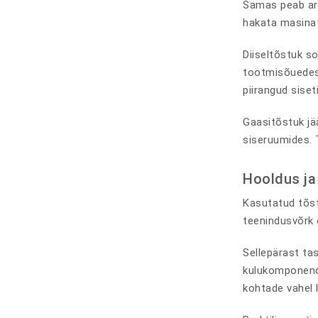
Samas peab arv
hakata masinat
Diiseltõstuk so
tootmisõuedes 
piirangud sise
Gaasitõstuk jää
siseruumides. 
Hooldus ja
Kasutatud tõst
teenindusvõrk o
Sellepärast tas
kulukomponendi
kohtade vahel 