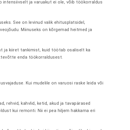
ntensiivselt ja varuakut ei ole, võib töökorraldus
eks. See on levinud valik ehitusplatsidel,
 veojõudu. Miinuseks on kõrgemad heitmed ja
 ja kiiret tankimist, kuid töötab osaliselt ka
ttevõtte enda töökorraldusest.
usvajaduse. Kui mudelile on varuosi raske leida või
, rehvid, kahvlid, ketid, akud ja tavapärased
ust kui remonti. Nii ei pea hiljem hakkama eri