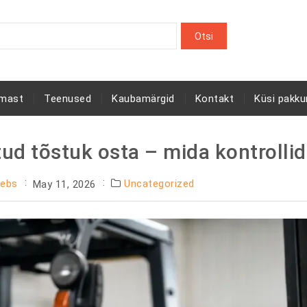
rmast
Teenused
Kaubamärgid
Kontakt
Küsi pakku
ud tõstuk osta – mida kontrolli
Webs
Uncategorized
May 11, 2026