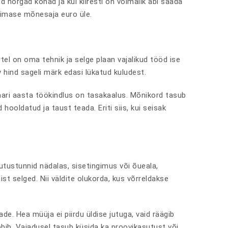
ed nõrgad kohad ja kui kiiresti on võimalik abi saada
iimase mõnesaja euro üle.
tel on oma tehnik ja selge plaan vajalikud tööd ise
 hind sageli märk edasi lükatud kuludest.
aari aasta töökindlus on tasakaalus. Mõnikord tasub
 hooldatud ja taust teada. Eriti siis, kui seisak
tustunnid nädalas, sisetingimus või õueala,
 selged. Nii väldite olukorda, kus võrreldakse
de. Hea müüja ei piirdu üldise jutuga, vaid räägib
obib. Vajadusel tasub küsida ka proovikasutust või