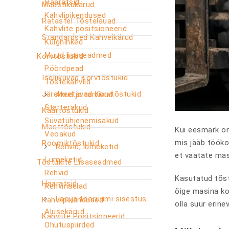
Haaratsid
Maastikukärud
Kahvlipikendused
Ratastel Tõstelauad
Kahvlite positsioneerid
Standardsed Kahvelkärud
Külgnihked
Muud lisaseadmed
Korvtõstukid
Pöördpead
Iseliikuvad Korvtõstukid
Tõstekahvlid
Järelveetavad Korvtõstukid
Akud ja tarvikud
Starterakud
Käärtõstukid
Süvatühjenemisakud
Masttõstukid
Kui eesmärk on 
Veoakud
mis jääb tööko
Roomiktõstukid
Rehvid, lumeketid
et vaatate masi
Lumeketid
Tõstukite Lisaseadmed
Rehvid
Kasutatud tõstu
Haaratsid
Rehvinaelad
õige masina ko
Lao ja tööruumi sisestus
Kahvlipikendused
olla suur erine
Alusekärud
Kahvlite Positsioneerid
Ohutuspiirded