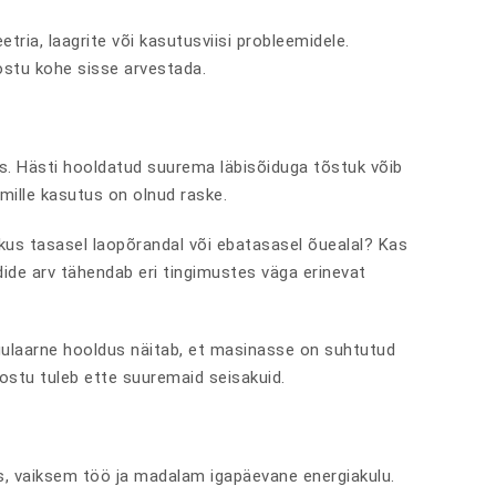
tria, laagrite või kasutusviisi probleemidele.
ostu kohe sisse arvestada.
nus. Hästi hooldatud suurema läbisõiduga tõstuk võib
 mille kasutus on olnud raske.
ikus tasasel laopõrandal või ebatasasel õuealal? Kas
ide arv tähendab eri tingimustes väga erinevat
gulaarne hooldus näitab, et masinasse on suhtutud
 ostu tuleb ette suuremaid seisakuid.
s, vaiksem töö ja madalam igapäevane energiakulu.