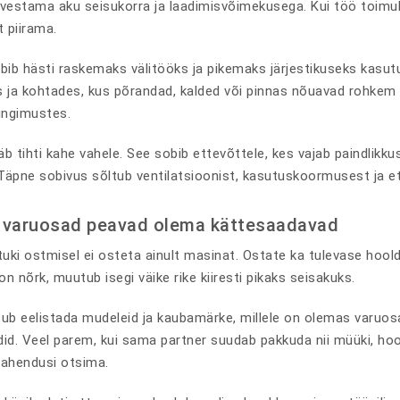
estama aku seisukorra ja laadimisvõimekusega. Kui töö toimub i
 piirama.
bib hästi raskemaks välitööks ja pikemaks järjestikuseks kasutus
ja kohtades, kus põrandad, kalded või pinnas nõuavad rohkem
tingimustes.
b tihti kahe vahele. See sobib ettevõttele, kes vajab paindlikkust
Täpne sobivus sõltub ventilatsioonist, kasutuskoormusest ja e
 varuosad peavad olema kättesaadavad
uki ostmisel ei osteta ainult masinat. Ostate ka tulevase hoold
n nõrk, muutub isegi väike rike kiiresti pikaks seisakuks.
ub eelistada mudeleid ja kaubamärke, millele on olemas varuosad
d. Veel parem, kui sama partner suudab pakkuda nii müüki, hoold
lahendusi otsima.