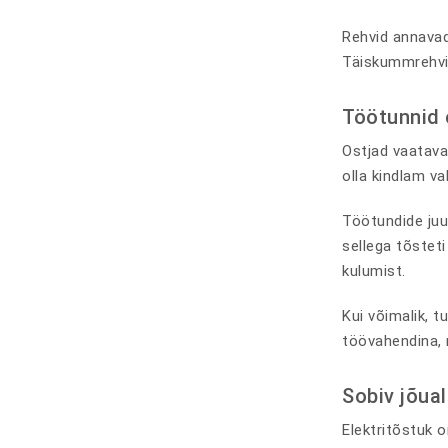
Rehvid annavad 
Täiskummrehvig
Töötunnid 
Ostjad vaatava
olla kindlam va
Töötundide juu
sellega tõstet
kulumist.
Kui võimalik, 
töövahendina, m
Sobiv jõua
Elektritõstuk 