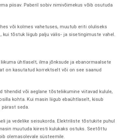
lema piisav. Paberil sobiv nimivõimekus võib osutuda
es või kolmes vahetuses, muutub eriti oluliseks
kui tõstuk liigub palju välis- ja sisetingimuste vahel.
b liikuma ühtlaselt, ilma jõnksude ja ebanormaalsete
sinat on kasutatud korrektselt või on see saanud
ed tihendid või aeglane tõsteliikumine viitavad kulule,
silla kohta. Kui masin liigub ebaühtlaselt, kisub
e pärast seda.
i ja vedelike seisukorda. Elektriliste tõstukite puhul
masin muutuda kiiresti kulukaks ostuks. Seetõttu
sobib olemasolevale süsteemile.