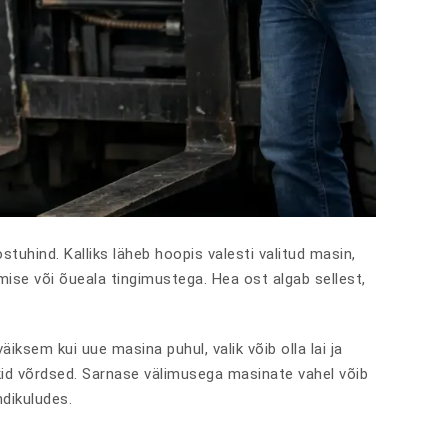
stuhind. Kalliks läheb hoopis valesti valitud masin,
mise või õueala tingimustega. Hea ost algab sellest,
iksem kui uue masina puhul, valik võib olla lai ja
ukid võrdsed. Sarnase välimusega masinate vahel võib
ndikuludes.