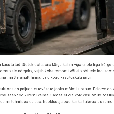
kasutatud tõstuk osta, siis kõige kallim viga ei ole liiga kõrge o
ormusele nõrgaks, vajab kohe remonti või ei sobi teie lao, toot
nat mitte ainult hinna, vaid kogu kasutuskulu järgi.
ki ost on paljude ettevõtete jaoks mõistlik otsus. Eelarve on vä
rral saab töö kiiresti käima. Samas ei ole kõik kasutatud tõst
vus nii tehnilises seisus, hooldusajaloos kui ka tulevastes remo