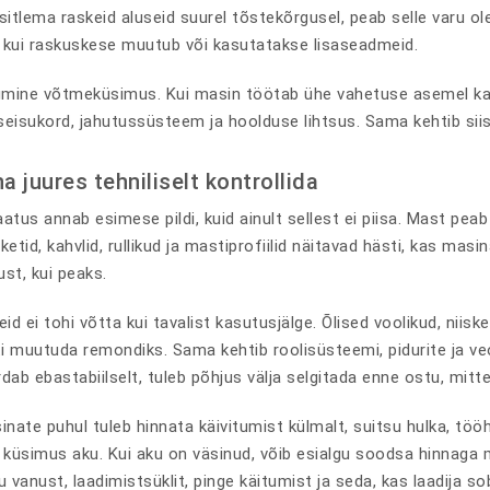
sitlema raskeid aluseid suurel tõstekõrgusel, peab selle varu o
s, kui raskuskese muutub või kasutatakse lisaseadmeid.
mine võtmeküsimus. Kui masin töötab ühe vahetuse asemel kah
 seisukord, jahutussüsteem ja hoolduse lihtsus. Sama kehtib siis, 
 juures tehniliselt kontrollida
atus annab esimese pildi, kuid ainult sellest ei piisa. Mast pea
ketid, kahvlid, rullikud ja mastiprofiilid näitavad hästi, kas ma
t, kui peaks.
eid ei tohi võtta kui tavalist kasutusjälge. Õlised voolikud, niisk
ti muutuda remondiks. Sama kehtib roolisüsteemi, pidurite ja veo
urdab ebastabiilselt, tuleb põhjus välja selgitada enne ostu, mitt
ate puhul tuleb hinnata käivitumist külmalt, suitsu hulka, tööhel
m küsimus aku. Kui aku on väsinud, võib esialgu soodsa hinnaga 
u vanust, laadimistsüklit, pinge käitumist ja seda, kas laadija 