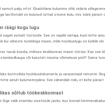
samuti palju infot. Ebaühtlane kulumine võib viidata sillageomee
a laotõstukil on kulunud rattad otsene kulu, mis tuleb pärast 
ei räägi kogu lugu
d sageli esmalt töötunde. See on vajalik näitaja, kuid mitte ai
lik kui väheste tundidega masin, mille hoolduslugu on lünklik või
res tasub küsida, millises keskkonnas masin töötas. Kas see li
i standardkaupa või kasutati masina võimekuse piiril? Sama tund
tuleks kontrollida hooldusdokumente ja varasemaid remonte. Re
itte ainult kulumaterjalina. See vähendab riski, et kohe pärast
llikas sõltub töökeskkonnast
on õige valik enamiku sisetööde jaoks, kus loevad heitmevabadu