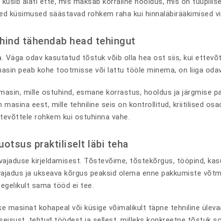
a küsib alati ette, mis maksab korraline hooldus, mis on tüüpilis
Need küsimused säästavad rohkem raha kui hinnaläbirääkimised v
hind tähendab head tehingut
. Väga odav kasutatud tõstuk võib olla hea ost siis, kui ettevõt
masin peab kohe tootmisse või lattu tööle minema, on liiga odav
masin, mille ostuhind, esmane korrastus, hooldus ja järgmise p
asina eest, mille tehniline seis on kontrollitud, kriitilised osad
tevõttele rohkem kui ostuhinna vahe.
otsus praktiliselt läbi teha
ajaduse kirjeldamisest. Tõstevõime, tõstekõrgus, tööpind, kasu
ajadus ja ukseava kõrgus peaksid olema enne pakkumiste võtmist
egelikult sama tööd ei tee.
e masinat kohapeal või küsige võimalikult täpne tehniline ülevaa
seisust, tehtud töödest ja sellest, milleks konkreetne tõstuk s