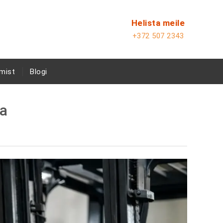
Helista meile
+372 507 2343
mist
Blogi
da