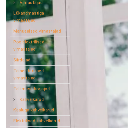
Virnastajad
Lükandmastiga
virnastajad
Manuaalsed virnastajad
Poolelektrilised
virnastajad
Siirdajad
Täiselektrilised
virnastajad
Tellimuse korjajad
Kahvelkärud
Kaaluga kahvelkärud
Elektrilised kahvelkärud