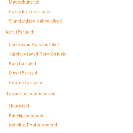
Maastikukärud
Ratastel Tõstelauad
Standardsed Kahvelkärud
Korvtõstukid
Iseliikuvad Korvtõstukid
Järelveetavad Korvtõstukid
Käärtõstukid
Masttõstukid
Roomiktõstukid
Tõstukite Lisaseadmed
Haaratsid
Kahvlipikendused
Kahvlite Positsioneerid