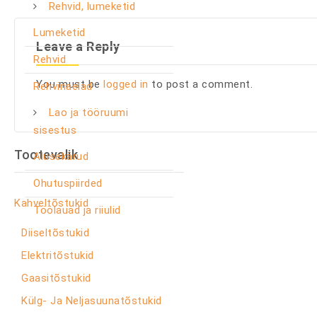
Rehvid, lumeketid
Lumeketid
Leave a Reply
Rehvid
You must be
logged in
to post a comment.
Rehvinaelad
Lao ja tööruumi
sisestus
Tootevalik
Alusekärud
Ohutuspiirded
Kahveltõstukid
Töölauad ja riiulid
Diiseltõstukid
Elektritõstukid
Gaasitõstukid
Külg- Ja Neljasuunatõstukid