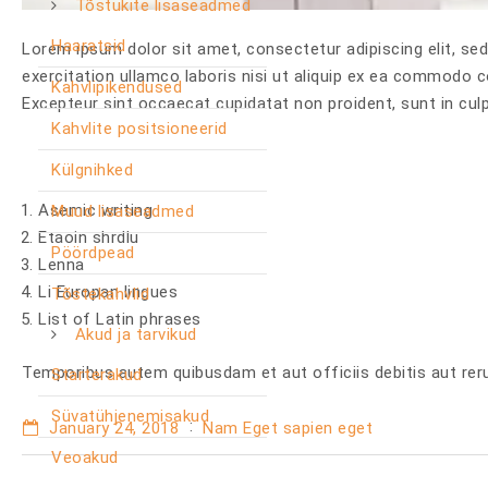
Tõstukite lisaseadmed
Haaratsid
Lorem ipsum dolor sit amet, consectetur adipiscing elit, se
exercitation ullamco laboris nisi ut aliquip ex ea commodo con
Kahvlipikendused
Excepteur sint occaecat cupidatat non proident, sunt in culp
Kahvlite positsioneerid
Külgnihked
Asemic writing
Muud lisaseadmed
Etaoin shrdlu
Pöördpead
Lenna
Li Europan lingues
Tõstekahvlid
List of Latin phrases
Akud ja tarvikud
Temporibus autem quibusdam et aut officiis debitis aut rer
Starterakud
Süvatühjenemisakud
January 24, 2018
Nam Eget sapien eget
Veoakud