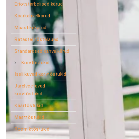
Eriotstarbelised kärud
Käärkahvelkärud
Maastikukärud
Ratastel tõstelauad
Standardsed kahvelkärud
Korvtõstukid
Iseliikuvad korvtõstukid
Järelveetavad
korvtõstukid
Käärtõstukid
Masttõstukid
Roomiktõstukid