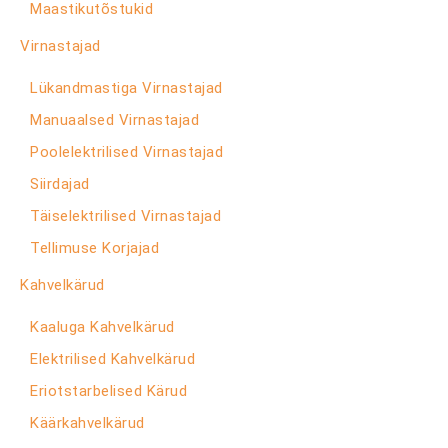
Maastikutõstukid
Virnastajad
Lükandmastiga Virnastajad
Manuaalsed Virnastajad
Poolelektrilised Virnastajad
Siirdajad
Täiselektrilised Virnastajad
Tellimuse Korjajad
Kahvelkärud
Kaaluga Kahvelkärud
Elektrilised Kahvelkärud
Eriotstarbelised Kärud
Käärkahvelkärud