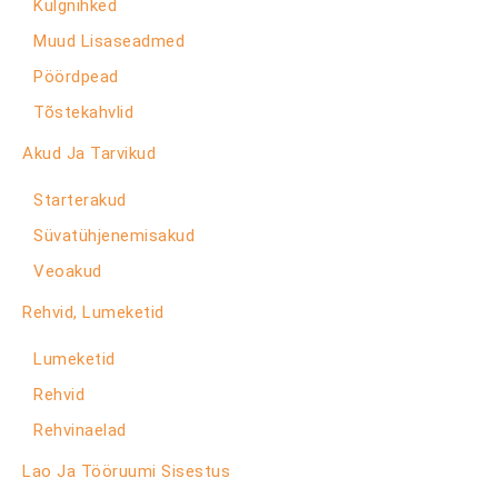
Külgnihked
Muud Lisaseadmed
Pöördpead
Tõstekahvlid
Akud Ja Tarvikud
Starterakud
Süvatühjenemisakud
Veoakud
Rehvid, Lumeketid
Lumeketid
Rehvid
Rehvinaelad
Lao Ja Tööruumi Sisestus