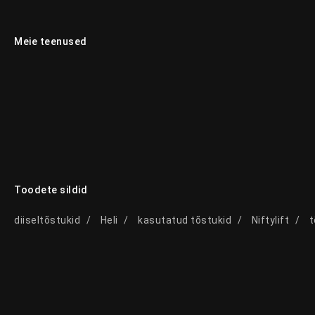
Meie teenused
Toodete sildid
diiseltõstukid
Heli
kasutatud tõstukid
Niftylift
t