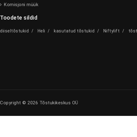
Komisjoni müük
Toodete sildid
diiseltõstukid
Heli
kasutatud tõstukid
Niftylift
tõst
Copyright © 2026 Tõstukikeskus OÜ