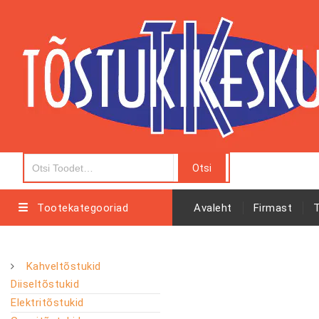
Tootekategooriad
Avaleht
Firmast
Kahveltõstukid
Diiseltõstukid
Elektritõstukid