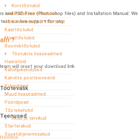
Korvtõstukid
es and PSD Files (Photoshop files) and Installation Manual. We
Iseliikuvad korvtõstukid
ntact our live support for any.
Järelveetavad korvtõstukid
Käärtõstukid
Masttõstukid
ain ?
Roomiktõstukid
Tõstukite lisaseadmed
Haaratsid
eam will reset your download link.
Kahvlipikendused
Kahvlite positsioneerid
Külgnihked
Tootevalik
Muud lisaseadmed
Pöördpead
Tõstekahvlid
Teenused
Akud ja tarvikud
Starterakud
Süvatühjenemisakud
Hooldus