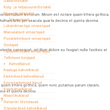
Gaasitõstukid
Külg- ja neljasuunatõstukid
Maastikutõstukid
onsuetudium lectorum. Mirum est notare quam littera gothica,
Virnastajad
umanitatis per seacula quarta decima et quinta decima.
Lükandmastiga virnastajad
Manuaalsed virnastajad
Poolelektrilised virnastajad
Siirdajad
olestie consequat, vel illum dolore eu feugiat nulla facilisis at
Täiselektrilised virnastajad
Tellimuse korjajad
Kahvelkärud
Kaaluga kahvelkärud
Elektrilised kahvelkärud
Eriotstarbelised kärud
 quam littera gothica, quam nunc putamus parum claram,
Käärkahvelkärud
ima et quinta decima.
Maastikukärud
s?
Ratastel tõstelauad
Standardsed kahvelkärud