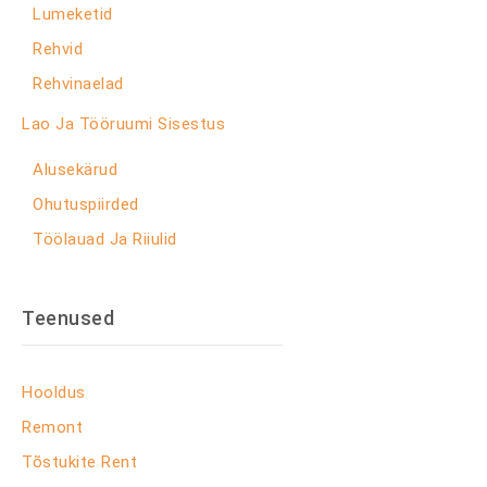
Lumeketid
Rehvid
Rehvinaelad
Lao Ja Tööruumi Sisestus
Alusekärud
Ohutuspiirded
Töölauad Ja Riiulid
Teenused
Hooldus
Remont
Tõstukite Rent