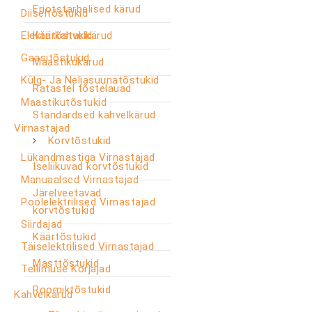
Eriotstarbelised kärud
Diiseltõstukid
Elektritõstukid
Käärkahvelkärud
Gaasitõstukid
Maastikukärud
Külg- Ja Neljasuunatõstukid
Ratastel tõstelauad
Maastikutõstukid
Standardsed kahvelkärud
Virnastajad
Korvtõstukid
Lükandmastiga Virnastajad
Iseliikuvad korvtõstukid
Manuaalsed Virnastajad
Järelveetavad
Poolelektrilised Virnastajad
korvtõstukid
Siirdajad
Käärtõstukid
Täiselektrilised Virnastajad
Masttõstukid
Tellimuse Korjajad
Roomiktõstukid
Kahvelkärud