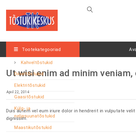
Tootekategooriad
Av
Kahveltõstukid
Ut wisi enim ad minim veniam,
Diiseltõstukid
Elektritõstukid
April 22, 2014
Gaasitõstukid
Külg- ja
Duis autem vel eum iriure dolor in hendrerit in vulputate vel
neljasuunatõstukid
dignissim.
Maastikutõstukid