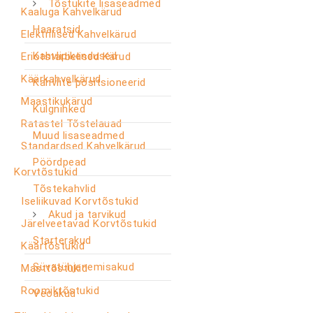
Tõstukite lisaseadmed
Kaaluga Kahvelkärud
Haaratsid
Elektrilised Kahvelkärud
Kahvlipikendused
Eriotstarbelised Kärud
Käärkahvelkärud
Kahvlite positsioneerid
Maastikukärud
Külgnihked
Ratastel Tõstelauad
Muud lisaseadmed
Standardsed Kahvelkärud
Pöördpead
Korvtõstukid
Tõstekahvlid
Iseliikuvad Korvtõstukid
Akud ja tarvikud
Järelveetavad Korvtõstukid
Starterakud
Käärtõstukid
Süvatühjenemisakud
Masttõstukid
Roomiktõstukid
Veoakud