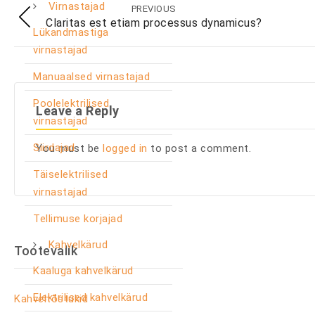
Virnastajad
PREVIOUS
Claritas est etiam processus dynamicus?
Lükandmastiga
virnastajad
Manuaalsed virnastajad
Poolelektrilised
Leave a Reply
virnastajad
Siirdajad
You must be
logged in
to post a comment.
Täiselektrilised
virnastajad
Tellimuse korjajad
Kahvelkärud
Tootevalik
Kaaluga kahvelkärud
Elektrilised kahvelkärud
Kahveltõstukid