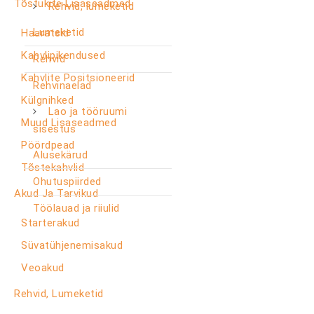
Tõstukite Lisaseadmed
Rehvid, lumeketid
Lumeketid
Haaratsid
Kahvlipikendused
Rehvid
Kahvlite Positsioneerid
Rehvinaelad
Külgnihked
Lao ja tööruumi
Muud Lisaseadmed
sisestus
Pöördpead
Alusekärud
Tõstekahvlid
Ohutuspiirded
Akud Ja Tarvikud
Töölauad ja riiulid
Starterakud
Süvatühjenemisakud
Veoakud
Rehvid, Lumeketid