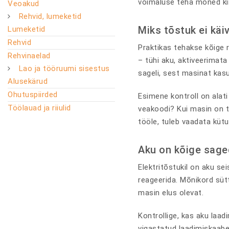
võimaluse teha mõned kiir
Veoakud
Rehvid, lumeketid
Miks tõstuk ei käi
Lumeketid
Rehvid
Praktikas tehakse kõige r
Rehvinaelad
– tühi aku, aktiveerimata 
Lao ja tööruumi sisestus
sageli, sest masinat kasu
Alusekärud
Ohutuspiirded
Esimene kontroll on alati
Töölauad ja riiulid
veakoodi? Kui masin on t
tööle, tuleb vaadata kütu
Aku on kõige sag
Elektritõstukil on aku se
reageerida. Mõnikord sütt
masin elus olevat.
Kontrollige, kas aku laad
vigastatud laadimiskaabel