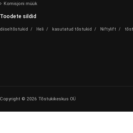
Komisjoni müük
Toodete sildid
diiseltõstukid
Heli
kasutatud tõstukid
Niftylift
tõst
Copyright © 2026 Tõstukikeskus OÜ