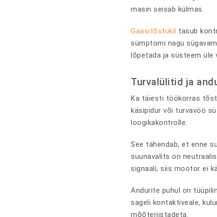
masin seisab külmas.
Gaasitõstukil
tasub kontro
sümptomi nagu sügavam te
lõpetada ja süsteem üle 
Turvalülitid ja an
Ka täiesti töökorras tõstu
käsipidur või turvavöö s
loogikakontrolle.
See tähendab, et enne suu
suunavalits on neutraalis
signaali, siis mootor ei 
Andurite puhul on tüüpilin
sageli kontaktiveale, kul
mõõteriistadeta.