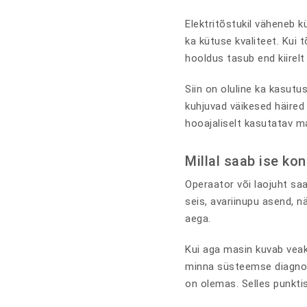
Elektritõstukil väheneb 
ka kütuse kvaliteet. Kui 
hooldus tasub end kiirelt 
Siin on oluline ka kasutu
kuhjuvad väikesed häired
hooajaliselt kasutatav m
Millal saab ise kon
Operaator või laojuht sa
seis, avariinupu asend, n
aega.
Kui aga masin kuvab veakoo
minna süsteemse diagnost
on olemas. Selles punktis