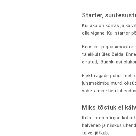
Starter, süütesüst
Kui aku on korras ja käivi
olla vigane. Kui starter 
Bensiin- ja gaasimootori
täielikult üles öelda. En
eiratud, jõuabki asi oluko
Elektrivigade puhul teeb
juhtmekimbu murd, oksüde
vahetamine hea lahendus 
Miks tõstuk ei käi
Külm toob nõrgad kohad vä
halveneb ja niiskus ühend
talvel jätkub.