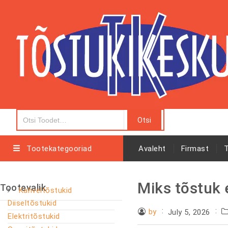
Tootekategooriad
Avaleht
Firmast
Miks tõstuk e
Tootevalik
Kahveltõstukid
Diiseltõstukid
by
July 5, 2026
Elektritõstukid