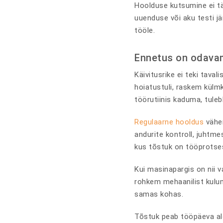
Hoolduse kutsumine ei tä
uuenduse või aku testi jä
tööle.
Ennetus on odava
Käivitusrike ei teki tava
hoiatustuli, raskem külmk
töörutiinis kaduma, tule
Regulaarne hooldus
vähen
andurite kontroll, juhtme
kus tõstuk on tööprotsess
Kui masinapargis on nii
rohkem mehaanilist kulum
samas kohas.
Tõstuk peab tööpäeva algu