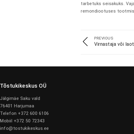
tarbetuks seisakuks. Vaja
remondiootuses tootmist
PREVIOUS
Virnastaja või la
Tõstukikeskus OÜ
Jälgimäe Saku vald
76401 Harjumaa
Telefon +372 600 6106
Mobiil +372 50 72343
info@tostukikeskus.ee