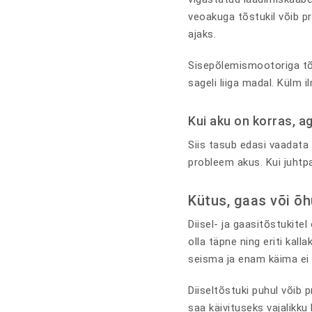
veoakuga tõstukil võib pr
ajaks.
Sisepõlemismootoriga tõst
sageli liiga madal. Külm i
Kui aku on korras, ag
Siis tasub edasi vaadata 
probleem akus. Kui juhtp
Kütus, gaas või õh
Diisel- ja gaasitõstukite
olla täpne ning eriti kall
seisma ja enam käima ei 
Diiseltõstuki puhul võib 
saa käivituseks vajalikku 