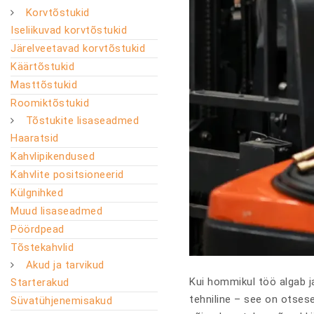
Korvtõstukid
Iseliikuvad korvtõstukid
Järelveetavad korvtõstukid
Käärtõstukid
Masttõstukid
Roomiktõstukid
Tõstukite lisaseadmed
Haaratsid
Kahvlipikendused
Kahvlite positsioneerid
Külgnihked
Muud lisaseadmed
Pöördpead
Tõstekahvlid
Akud ja tarvikud
Kui hommikul töö algab ja 
Starterakud
tehniline – see on otsese
Süvatühjenemisakud