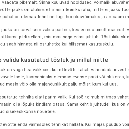
 vaadata pikemalt. Sinna kuuluvad hooldused, võimalik akuvahetu
võtte jaoks on oluline, et masin teeniks raha, mitte ei jääks t
le puhul on olemas tehniline tugi, hooldusvõimalus ja arusaam m
 jaoks on turvalisem valida partner, kes ei müü ainult masinat,
stlikuma pildi sellest, mis masinaga edasi juhtub. Tõstukikeskus
u saab hinnata nii ostuhetke kui hilisemat kasutuskulu.
b valida kasutatud tõstuk ja millal mitte
k on väga hea valik siis, kui ettevõte tahab vähendada investeer
svavale laole, lisamasinaks olemasolevasse parki või olukorda, k
ud masin võib olla majanduslikult palju mõistlikum kui uus.
asutatud tehnika alati parim valik. Kui töö toimub mitmes vah
 masin olla lõpuks kindlam otsus. Sama kehtib juhtudel, kus on v
ud sisekeskkonna nõuetele.
ettevõtte enda valmisolek tehnikat hallata. Kui majas puudub v