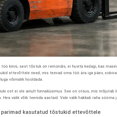
 töö kinni, sest tõstuk on remondis, ei huvita kedagi, kas masi
ukid ettevõttele need, mis teevad oma töö ära iga päev, sobiv
uluga võimalik hooldada.
ki ost ei ole ainult hinnaküsimus. See on otsus, mis mõjutab li
a. Hea valik võib teenida aastaid. Vale valik hakkab raha sööma
n parimad kasutatud tõstukid ettevõttele