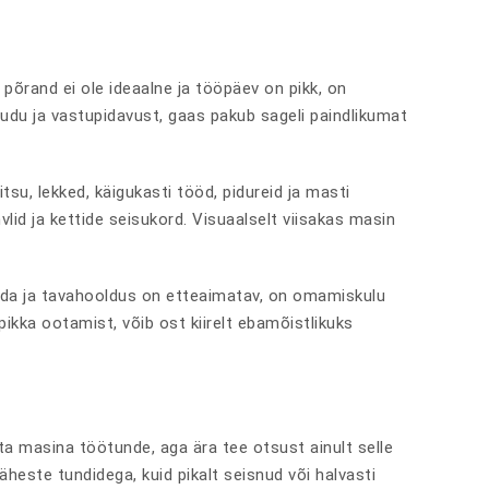
s põrand ei ole ideaalne ja tööpäev on pikk, on
õudu ja vastupidavust, gaas pakub sageli paindlikumat
su, lekked, käigukasti tööd, pidureid ja masti
lid ja kettide seisukord. Visuaalselt viisakas masin
saada ja tavahooldus on etteaimatav, on omamiskulu
pikka ootamist, võib ost kiirelt ebamõistlikuks
a masina töötunde, aga ära tee otsust ainult selle
äheste tundidega, kuid pikalt seisnud või halvasti