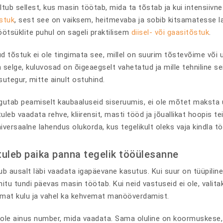
ltub sellest, kus masin töötab, mida ta tõstab ja kui intensiiv
õstuk
, sest see on vaiksem, heitmevaba ja sobib kitsamatesse la
öötsüklite puhul on sageli praktilisem
diisel- või gaasitõstuk
.
d tõstuk ei ole tingimata see, millel on suurim tõstevõime või 
 selge, kuluvosad on õigeaegselt vahetatud ja mille tehniline 
utegur, mitte ainult ostuhind.
igutab peamiselt kaubaaluseid siseruumis, ei ole mõtet maksta ü
tuleb vaadata rehve, kliirensit, masti tööd ja jõuallikat hoopis te
versaalne lahendus olukorda, kus tegelikult oleks vaja kindla t
tuleb paika panna tegelik tööülesanne
b ausalt läbi vaadata igapäevane kasutus. Kui suur on tüüpiline 
mitu tundi päevas masin töötab. Kui neid vastuseid ei ole, vali
mat kulu ja vahel ka kehvemat manööverdamist.
ole ainus number, mida vaadata. Sama oluline on koormuskese, 