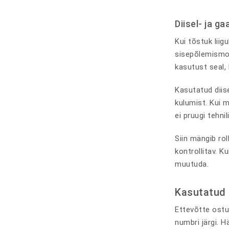
Diisel- ja ga
Kui tõstuk liig
sisepõlemismoo
kasutust seal, 
Kasutatud diise
kulumist. Kui m
ei pruugi tehni
Siin mängib ro
kontrollitav. K
muutuda.
Kasutatud 
Ettevõtte ostu
numbri järgi. H