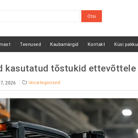
rmast
Teenused
Kaubamärgid
Kontakt
Küsi pakku
 kasutatud tõstukid ettevõttele
Uncategorized
7, 2026