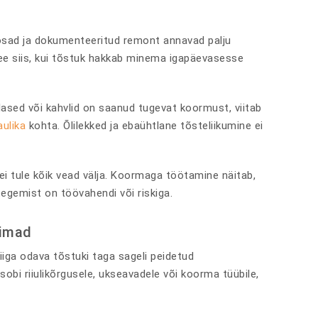
vosad ja dokumenteeritud remont annavad palju
 see siis, kui tõstuk hakkab minema igapäevasesse
tlased või kahvlid on saanud tugevat koormust, viitab
aulika
kohta. Õlilekked ja ebaühtlane tõsteliikumine ei
 ei tule kõik vead välja. Koormaga töötamine näitab,
tegemist on töövahendi või riskiga.
aimad
liiga odava tõstuki taga sageli peidetud
sobi riiulikõrgusele, ukseavadele või koorma tüübile,