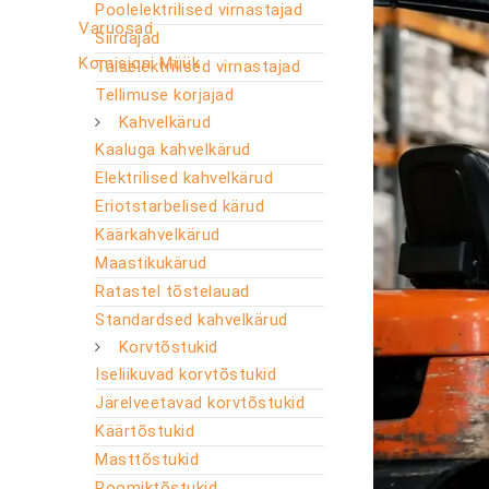
Poolelektrilised virnastajad
Varuosad
Siirdajad
Komisjoni Müük
Täiselektrilised virnastajad
Tellimuse korjajad
Kahvelkärud
Kaaluga kahvelkärud
Elektrilised kahvelkärud
Eriotstarbelised kärud
Käärkahvelkärud
Maastikukärud
Ratastel tõstelauad
Standardsed kahvelkärud
Korvtõstukid
Iseliikuvad korvtõstukid
Järelveetavad korvtõstukid
Käärtõstukid
Masttõstukid
Roomiktõstukid