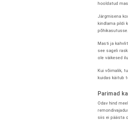
hooldatud mas
Järgmisena kon
kindlama pildi 
põhikasutusse
Masti ja kahvli
see sageli ras
ole väikesed il
Kui võimalik, t
kuidas käitub t
Parimad ka
Odav hind meeli
remondivajadus,
siis ei päästa 