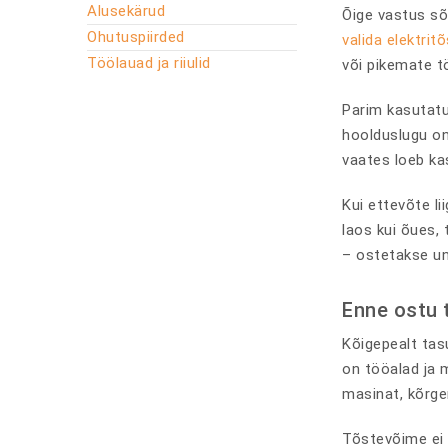
Alusekärud
Õige vastus sõ
Ohutuspiirded
valida elektrit
Töölauad ja riiulid
või pikemate t
Parim kasutatu
hoolduslugu on
vaates loeb kas
Kui ettevõte li
laos kui õues, 
– ostetakse uni
Enne ostu 
Kõigepealt tasu
on tööalad ja 
masinat, kõrge
Tõstevõime ei 