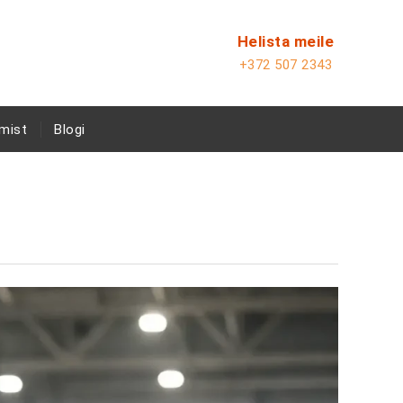
Helista meile
+372 507 2343
mist
Blogi