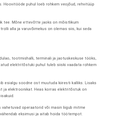
s. Hoovitööde puhul loeb rohkem veojõud, rehvitüüp
lik tee. Mõne ettevõtte jaoks on mõistlikum
rolli alla ja varuvõimekus on olemas siis, kui seda
dulao, tootmishalli, terminali ja jaotuskeskuse tööks,
ud elektritõstuki puhul tuleb siiski vaadata rohkem
b esialgu soodne ost muutuda kiiresti kalliks. Lisaks
t ja elektroonikat. Heas korras elektritõstuk on
isakuid.
s vahetuvad operaatorid või masin liigub mitme
 vähendab eksimusi ja aitab hoida töötempot.