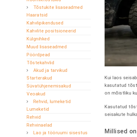
Tõstukite lisaseadmed
Haaratsid
Kahvlipikendused
Kahvlite positsioneerid
Külgnihked
Muud lisaseadmed
Pöördpead
Tõstekahvlid
Akud ja tarvikud
Kui laos seisab
Starterakud
kasutatud tõst
Süvatühjenemisakud
on mõistliku k
Veoakud
Rehvid, lumeketid
Kasutatud tõstu
Lumeketid
seisakute hulk
Rehvid
Rehvinaelad
Millised o
Lao ja tööruumi sisestus