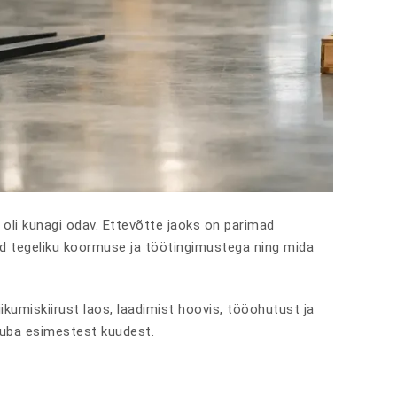
n oli kunagi odav. Ettevõtte jaoks on parimad
ad tegeliku koormuse ja töötingimustega ning mida
ikumiskiirust laos, laadimist hoovis, tööohutust ja
 juba esimestest kuudest.