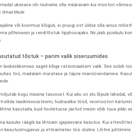
 madal ukseava või riiulivahe olla määravam kui mootori võimsu
 ilmastikule.
ajaline või koormus kõigub, ei pruugi ost üldse olla ainus mõist
a põhimasin ja renditõstuk tipphooajaks. Nii jääb püsikulu kont
.
kasutatud tõstuk – parim valik siseruumides
n laokeskkonnas sageli kõige ratsionaalsem valik. See sobib toi
 puhas töö, madalam müratase ja täpne manööverdamine. Kasutat
unde.
mõjutab kogu masina tasuvust. Kui aku on elu lõpule lähedal, või
trollida laadimissüsteemi, hüdraulika tööd, veomootori käitumis
ihtne kasutada, kuid hooletusse jäetud masin võib tuua pikki se
sina kasuks räägib ka lihtsam igapäevane kasutus. Kui ettevõtte
on kasutusmugavus ja etteaimatav töö oluline. Lihtne juhtimine