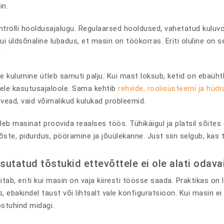
in.
trolli hooldusajalugu. Regulaarsed hooldused, vahetatud kulu
kui üldsõnaline lubadus, et masin on töökorras. Eriti oluline on
.
te kulumine ütleb samuti palju. Kui mast loksub, ketid on ebaüh
kele kasutusajaloole. Sama kehtib
rehvide, roolisüsteemi ja hüdr
uvead, vaid võimalikud kulukad probleemid.
uleb masinat proovida reaalses töös. Tühikäigul ja platsil sõites
õste, pidurdus, pööramine ja jõuülekanne. Just siin selgub, kas 
sutatud tõstukid ettevõttele ei ole alati odav
tab, eriti kui masin on vaja kiiresti töösse saada. Praktikas on 
 ebakindel taust või lihtsalt vale konfiguratsioon. Kui masin ei 
ostuhind midagi.