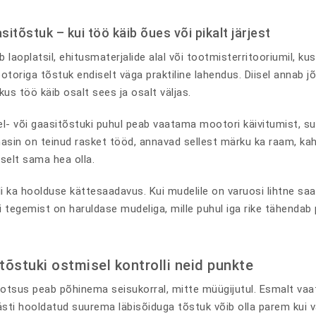
asitõstuk – kui töö käib õues või pikalt järjest
ub laoplatsil, ehitusmaterjalide alal või tootmisterritooriumil, ku
toriga tõstuk endiselt väga praktiline lahendus. Diisel annab j
kus töö käib osalt sees ja osalt väljas.
l- või gaasitõstuki puhul peab vaatama mootori käivitumist, suit
asin on teinud rasket tööd, annavad sellest märku ka raam, kahv
liselt sama hea olla.
lli ka hoolduse kättesaadavus. Kui mudelile on varuosi lihtne 
ui tegemist on haruldase mudeliga, mille puhul iga rike tähendab 
tõstuki ostmisel kontrolli neid punkte
otsus peab põhinema seisukorral, mitte müügijutul. Esmalt vaat
ästi hooldatud suurema läbisõiduga tõstuk võib olla parem kui v