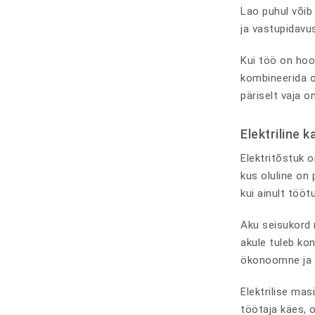
Lao puhul võib
ja vastupidavus
Kui töö on hoo
kombineerida om
päriselt vaja on
Elektriline 
Elektritõstuk o
kus oluline on
kui ainult tööt
Aku seisukord 
akule tuleb kon
ökonoomne ja l
Elektrilise ma
töötaja käes, 