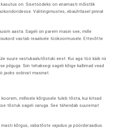
ne kasutus on. Sisetöödeks on enamasti mõistlik
okoridoridesse. Välitingimustes, ebaühtlasel pinnal
uusim aasta. Sageli on parem masin see, mille
seisukord vastab reaalsele töökoormusele. Ettevõtte
le suure vastukaalutõstuki eest. Kui aga töö käib nii
ise pilguga. Siin tehaksegi sageli kõige kallimad vead
öö jaoks sobivat masinat.
koorem, millisele kõrgusele tuleb tõsta, kui kitsad
takse tõstuk sageli varuga. See tähendab suuremat
masti kõrgus, vabatõste vajadus ja pöörderaadius.