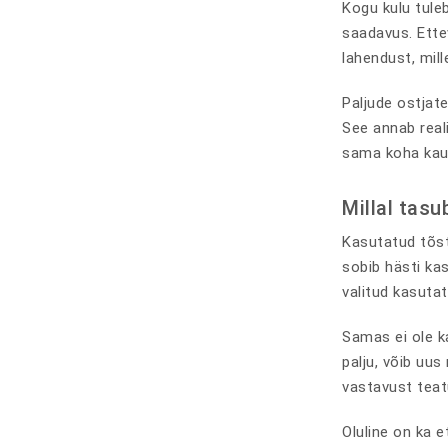
Kogu kulu tuleb
saadavus. Ette
lahendust, mil
Paljude ostjate
See annab reali
sama koha kaud
Millal tasu
Kasutatud tõstu
sobib hästi ka
valitud kasutat
Samas ei ole k
palju, võib uus
vastavust teat
Oluline on ka 