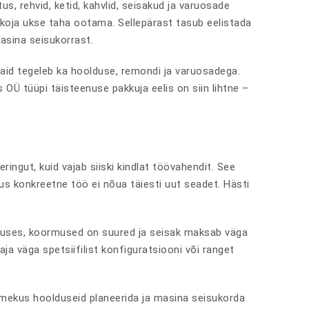
s, rehvid, ketid, kahvlid, seisakud ja varuosade
öökoja ukse taha ootama. Sellepärast tasub eelistada
asina seisukorrast.
 vaid tegeleb ka hoolduse, remondi ja varuosadega.
 OÜ tüüpi täisteenuse pakkuja eelis on siin lihtne –
ingut, kuid vajab siiski kindlat töövahendit. See
us konkreetne töö ei nõua täiesti uut seadet. Hästi
etuses, koormused on suured ja seisak maksab väga
aja väga spetsiifilist konfiguratsiooni või ranget
õimekus hoolduseid planeerida ja masina seisukorda