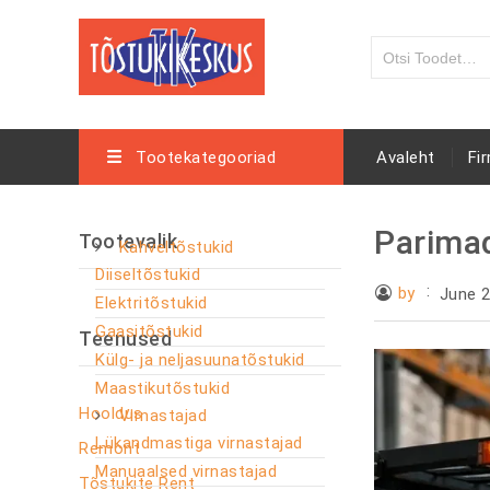
Tootekategooriad
Avaleht
Fi
Parimad
Tootevalik
Kahveltõstukid
Diiseltõstukid
by
June 2
Elektritõstukid
Gaasitõstukid
Teenused
Külg- ja neljasuunatõstukid
Maastikutõstukid
Hooldus
Virnastajad
Lükandmastiga virnastajad
Remont
Manuaalsed virnastajad
Tõstukite Rent