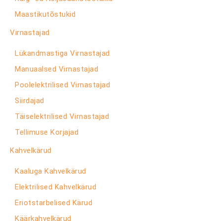
Maastikutõstukid
Virnastajad
Lükandmastiga Virnastajad
Manuaalsed Virnastajad
Poolelektrilised Virnastajad
Siirdajad
Täiselektrilised Virnastajad
Tellimuse Korjajad
Kahvelkärud
Kaaluga Kahvelkärud
Elektrilised Kahvelkärud
Eriotstarbelised Kärud
Käärkahvelkärud