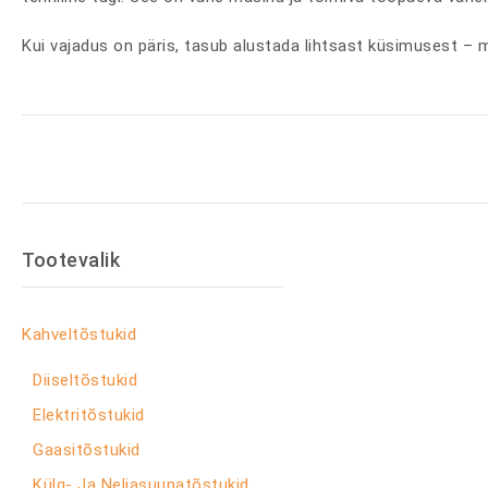
Kui vajadus on päris, tasub alustada lihtsast küsimusest – m
Tootevalik
Kahveltõstukid
Diiseltõstukid
Elektritõstukid
Gaasitõstukid
Külg- Ja Neljasuunatõstukid