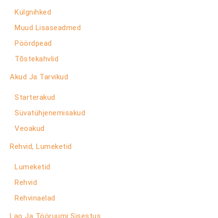
Külgnihked
Muud Lisaseadmed
Pöördpead
Tõstekahvlid
Akud Ja Tarvikud
Starterakud
Süvatühjenemisakud
Veoakud
Rehvid, Lumeketid
Lumeketid
Rehvid
Rehvinaelad
Lao Ja Tööruumi Sisestus