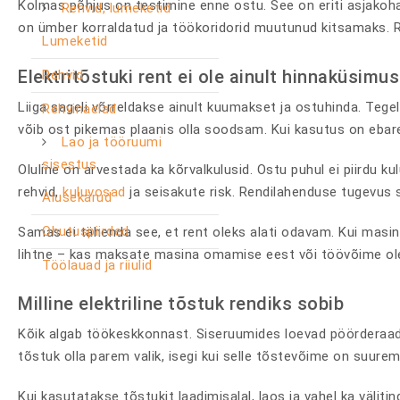
Kolmas põhjus on testimine enne ostu. See on eriti asjakohan
Rehvid, lumeketid
on ümber korraldatud ja töökoridorid muutunud kitsamaks. Ren
Lumeketid
Elektritõstuki rent ei ole ainult hinnaküsimus
Rehvid
Liiga sageli võrreldakse ainult kuumakset ja ostuhinda. Teg
Rehvinaelad
võib ost pikemas plaanis olla soodsam. Kui kasutus on ebare
Lao ja tööruumi
sisestus
Oluline on arvestada ka kõrvalkulusid. Ostu puhul ei piirdu 
rehvid,
kuluvosad
ja seisakute risk. Rendilahenduse tugevus 
Alusekärud
Ohutuspiirded
Samas ei tähenda see, et rent oleks alati odavam. Kui masin 
lihtne – kas maksate masina omamise eest või töövõime ole
Töölauad ja riiulid
Milline elektriline tõstuk rendiks sobib
Kõik algab töökeskkonnast. Siseruumides loevad pöörderaadiu
tõstuk olla parem valik, isegi kui selle tõstevõime on suurem
Kui kasutatakse tõstukit laadimisalal, laos ja vahel ka väliti