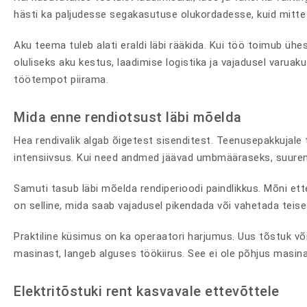
hästi ka paljudesse segakasutuse olukordadesse, kuid mitte 
Aku teema tuleb alati eraldi läbi rääkida. Kui töö toimub üh
oluliseks aku kestus, laadimise logistika ja vajadusel varuaku
töötempot piirama.
Mida enne rendiotsust läbi mõelda
Hea rendivalik algab õigetest sisenditest. Teenusepakkujale 
intensiivsus. Kui need andmed jäävad umbmääraseks, suureneb
Samuti tasub läbi mõelda rendiperioodi paindlikkus. Mõni ett
on selline, mida saab vajadusel pikendada või vahetada teise
Praktiline küsimus on ka operaatori harjumus. Uus tõstuk võib
masinast, langeb alguses töökiirus. See ei ole põhjus masina
Elektritõstuki rent kasvavale ettevõttele