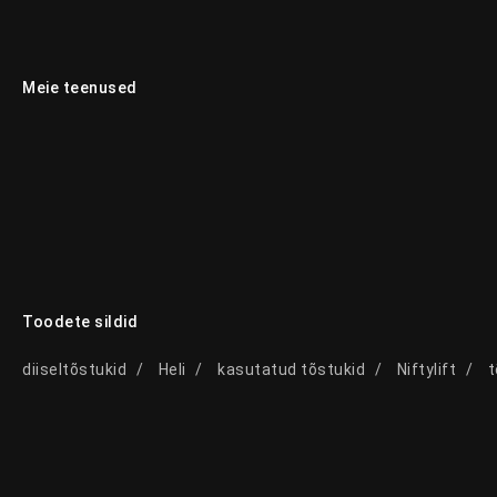
Meie teenused
Toodete sildid
diiseltõstukid
Heli
kasutatud tõstukid
Niftylift
t