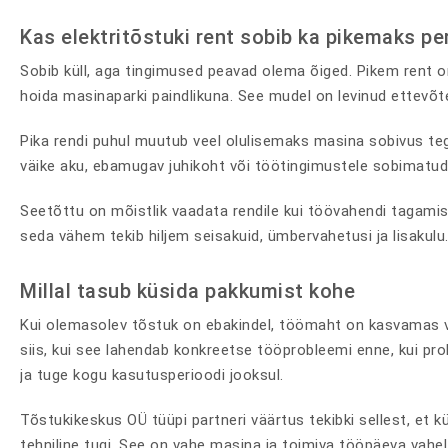
Kas elektritõstuki rent sobib ka pikemaks pe
Sobib küll, aga tingimused peavad olema õiged. Pikem rent on
hoida masinaparki paindlikuna. See mudel on levinud ettevõt
Pika rendi puhul muutub veel olulisemaks masina sobivus teg
väike aku, ebamugav juhikoht või töötingimustele sobimatud 
Seetõttu on mõistlik vaadata rendile kui töövahendi tagamis
seda vähem tekib hiljem seisakuid, ümbervahetusi ja lisakulu
Millal tasub küsida pakkumist kohe
Kui olemasolev tõstuk on ebakindel, töömaht on kasvamas või
siis, kui see lahendab konkreetse tööprobleemi enne, kui pr
ja tuge kogu kasutusperioodi jooksul.
Tõstukikeskus OÜ tüüpi partneri väärtus tekibki sellest, et k
tehniline tugi. See on vahe masina ja toimiva tööpäeva vahel