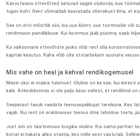
Kasvufaasis ettevõtted satuvad sageli olukorda, kus töömaht
tugev koht. Rent võimaldab kasvatada võimekust ilma, et kog
See on eriti mõistlik siis, kui uus klient, uus tootmisliin võ
rendimasin paindlikkuse. Kui koormus jääb püsima, saab hilje
Ka väiksemate ettevõtete jaoks võib rent olla konservatiivse
kapitali kasutus. Raha võib olla otstarbekam suunata varus
Mis vahe on heal ja kehval rendikogemusel
Masin üksi ei määra tulemust. Oluline on ka see, kui kiiresti
käib. Ärikeskkonnas ei ole palju kasu sellest, et rendihind on
Seepärast tasub vaadata teenusepakkujat tervikuna. Kas ta
vajab. Kui rent on eraldiseisev teenus ilma tehnilise toeta, jää
Just siin on täisteenuse loogika oluline. Kui sama partner t
korral ei hakata alles otsima, kes mille eest vastutab. Sellin