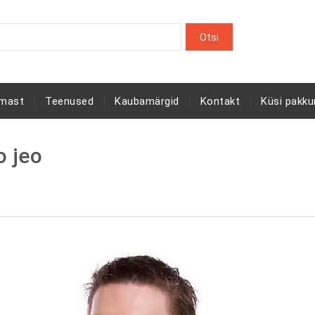
rmast
Teenused
Kaubamärgid
Kontakt
Küsi pakku
o jeo