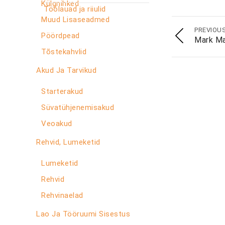
Külgnihked
Töölauad ja riiulid
Muud Lisaseadmed
PREVIOU
Pöördpead
Mark Ma
Tõstekahvlid
Akud Ja Tarvikud
Starterakud
Süvatühjenemisakud
Veoakud
Rehvid, Lumeketid
Lumeketid
Rehvid
Rehvinaelad
Lao Ja Tööruumi Sisestus