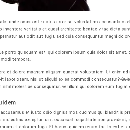
iatis unde omnis iste natus error sit voluptatem accusantium
d
lo inventore veritatis et quasi architecto beatae vitae dicta su
spernatur aut odit aut fugit, sed quia consequuntur magni dolor
e porro quisquam est, qui dolorem ipsum quia dolor sit amet, c
 modi tempora.
bore et dolore magnam aliquam quaerat voluptatem. Ut enim ad
pit laboriosam, nisi ut aliquid ex ea commodi consequatur?
Quis
 nihil molestiae consequatur, vel illum qui dolorem eum fugiat 
quidem
 accusamus et iusto odio dignissimos ducimus qui blanditiis pr
 molestias excepturi sint occaecati cupiditate non provident, si
aborum et dolorum fuga. Et harum quidem rerum facilis est et ex