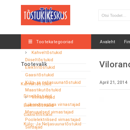
Tootekategooriad
Avaleht
Fi
Kahveltõstukid
Diiseltõstukid
Viloran
Tootevalik
Elektritõstukid
Gaasitõstukid
Külg- ja neljasuunatõstukid
April 21, 2014
Kahveltõstukid
Maastikutõstukid
Diiseltõstukid
Virnastajad
Lükandmastiga virnastajad
Elektritõstukid
Manuaalsed virnastajad
Gaasitõstukid
Poolelektrilised virnastajad
Külg- Ja Neljasuunatõstukid
Siirdajad