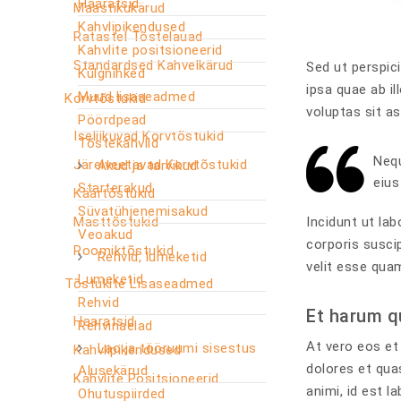
Haaratsid
Maastikukärud
Kahvlipikendused
Ratastel Tõstelauad
Kahvlite positsioneerid
Standardsed Kahvelkärud
Sed ut perspic
Külgnihked
ipsa quae ab il
Muud lisaseadmed
Korvtõstukid
voluptas sit a
Pöördpead
Iseliikuvad Korvtõstukid
Tõstekahvlid
Nequ
Järelveetavad Korvtõstukid
Akud ja tarvikud
eius
Starterakud
Käärtõstukid
Süvatühjenemisakud
Masttõstukid
Incidunt ut la
Veoakud
corporis susci
Roomiktõstukid
Rehvid, lumeketid
velit esse quam
Lumeketid
Tõstukite Lisaseadmed
Rehvid
Et harum 
Haaratsid
Rehvinaelad
At vero eos et
Lao ja tööruumi sisestus
Kahvlipikendused
dolores et quas
Alusekärud
Kahvlite Positsioneerid
animi, id est l
Ohutuspiirded