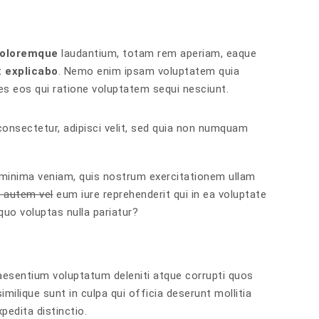
oloremque
laudantium, totam rem aperiam, eaque
nt
explicabo
. Nemo enim ipsam voluptatem quia
es eos qui ratione voluptatem sequi nesciunt.
onsectetur, adipisci velit, sed quia non numquam
 minima veniam, quis nostrum exercitationem ullam
 autem vel
eum iure reprehenderit qui in ea voluptate
quo voluptas nulla pariatur?
aesentium voluptatum deleniti atque corrupti quos
milique sunt in culpa qui officia deserunt mollitia
pedita distinctio.