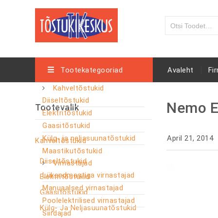
Tootekategooriad
Avaleht
Fi
Kahveltõstukid
Diiseltõstukid
Nemo E
Tootevalik
Elektritõstukid
Gaasitõstukid
Külg- ja neljasuunatõstukid
April 21, 2014
Kahveltõstukid
Maastikutõstukid
Diiseltõstukid
Virnastajad
Lükandmastiga virnastajad
Elektritõstukid
Manuaalsed virnastajad
Gaasitõstukid
Poolelektrilised virnastajad
Külg- Ja Neljasuunatõstukid
Siirdajad