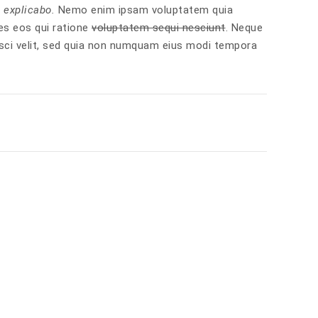
t explicabo.
Nemo enim ipsam voluptatem quia
es eos qui ratione
voluptatem sequi nesciunt
. Neque
isci velit, sed quia non numquam eius modi tempora