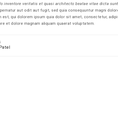
lo inventore veritatis et quasi architecto beatae vitae dicta sun
spernatur aut odit aut fugit, sed quia consequuntur magni dolor
 est, qui dolorem ipsum quia dolor sit amet, consectetur, adip
bore et dolore magnam aliquam quaerat voluptatem.
S
Patel