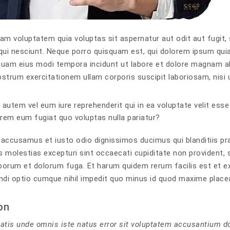
m voluptatem quia voluptas sit aspernatur aut odit aut fugit,
ui nesciunt. Neque porro quisquam est, qui dolorem ipsum qui
am eius modi tempora incidunt ut labore et dolore magnam al
ostrum exercitationem ullam corporis suscipit laboriosam, nisi
 autem vel eum iure reprehenderit qui in ea voluptate velit esse
rem eum fugiat quo voluptas nulla pariatur?
 accusamus et iusto odio dignissimos ducimus qui blanditiis pr
 molestias excepturi sint occaecati cupiditate non provident, si
laborum et dolorum fuga. Et harum quidem rerum facilis est et e
endi optio cumque nihil impedit quo minus id quod maxime place
on
iatis unde omnis iste natus error sit voluptatem accusantium 