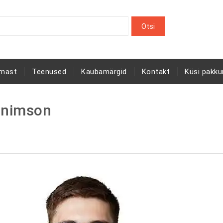
rmast
Teenused
Kaubamärgid
Kontakt
Küsi pakku
nimson