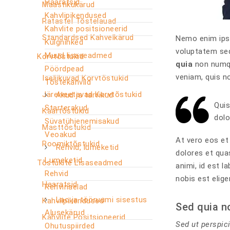
Haaratsid
Maastikukärud
Kahvlipikendused
Ratastel Tõstelauad
Kahvlite positsioneerid
Standardsed Kahvelkärud
Nemo enim ipsa
Külgnihked
voluptatem seq
Muud lisaseadmed
Korvtõstukid
quia
non numqu
Pöördpead
veniam, quis n
Iseliikuvad Korvtõstukid
Tõstekahvlid
Järelveetavad Korvtõstukid
Akud ja tarvikud
Quis
Starterakud
Käärtõstukid
dolo
Süvatühjenemisakud
Masttõstukid
Veoakud
At vero eos et
Roomiktõstukid
Rehvid, lumeketid
dolores et quas
Lumeketid
Tõstukite Lisaseadmed
animi, id est 
Rehvid
nobis est elig
Haaratsid
Rehvinaelad
Lao ja tööruumi sisestus
Kahvlipikendused
Sed quia n
Alusekärud
Kahvlite Positsioneerid
Sed ut perspic
Ohutuspiirded