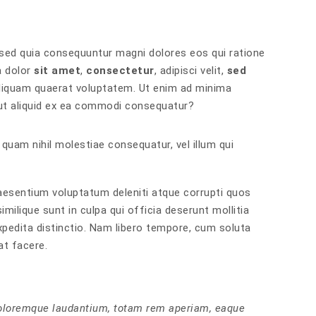
 sed quia consequuntur magni dolores eos qui ratione
a dolor
sit amet
,
consectetur
, adipisci velit,
sed
iquam quaerat voluptatem. Ut enim ad minima
 ut aliquid ex ea commodi consequatur?
 quam nihil molestiae consequatur, vel illum qui
aesentium voluptatum deleniti atque corrupti quos
milique sunt in culpa qui officia deserunt mollitia
xpedita distinctio. Nam libero tempore, cum soluta
at facere.
doloremque laudantium, totam rem aperiam, eaque