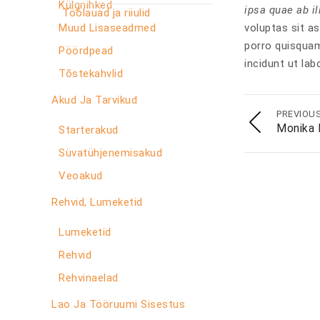
Külgnihked
ipsa quae ab il
Töölauad ja riiulid
Muud Lisaseadmed
voluptas sit a
porro quisquam
Pöördpead
incidunt ut la
Tõstekahvlid
Akud Ja Tarvikud
PREVIOU
Monika 
Starterakud
Süvatühjenemisakud
Veoakud
Rehvid, Lumeketid
Lumeketid
Rehvid
Rehvinaelad
Lao Ja Tööruumi Sisestus