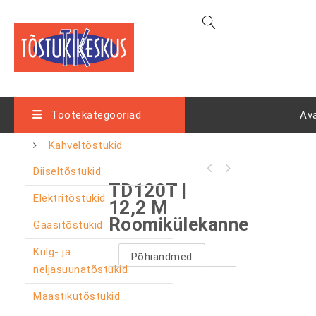
Tootekategooriad
Av
Kahveltõstukid
Diiseltõstukid
TD120T |
Elektritõstukid
12,2 M
Roomikülekanne
Gaasitõstukid
Külg- ja
Põhiandmed
neljasuunatõstukid
Maastikutõstukid