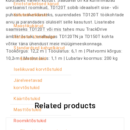
kulutades vähem kütust. Saadaval on ka kummivabad
Eriotstarbelised kärud
uretaanist roomikud, TD120T sobib ideaalselt sise- või
Käärkahvelkärud
puhastusrakendusteks, suurendades TD120T töökohtade
arvu ja parandades oluliselt selle kasutust. Lisateabe
Maastikukärud
saamiseks TD120T või mis tahes muu TrackDrive
ämbliktõstuki, sealhulgas TD120TN ja TD150T kohta
Ratastel tõstelauad
võtke täna ühendust meie müügimeeskonnaga.
Standardsed kahvelkärud
Töökõrgus: 12,2 m | Tööulatus: 6,1 m | Platvormi kõrgus:
10,2 m | Masina laius: 1,1 m | Lubatav koormus: 200 kg
Korvtõstukid
Iseliikuvad korvtõstukid
Järelveetavad
korvtõstukid
Käärtõstukid
Related products
Masttõstukid
Roomiktõstukid