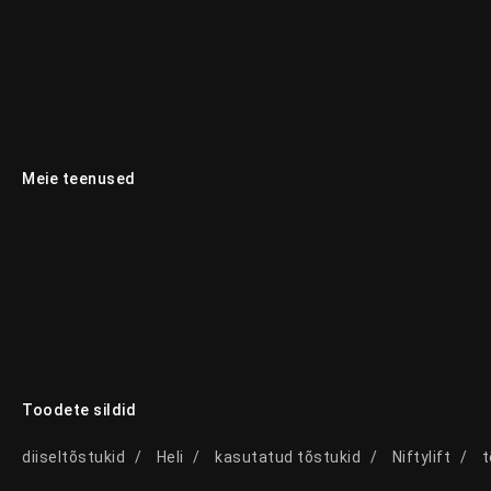
Meie teenused
Toodete sildid
diiseltõstukid
Heli
kasutatud tõstukid
Niftylift
t