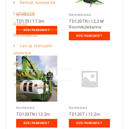
Rehvid, lumeketid
Lumeketid
Korvtõstukid
Roomiktõstukid
TD170 | 17.3m
TD120TN | 12,2 M
Rehvid
Roomikülekanne
KÜSI PAKKUMIST
Rehvinaelad
KÜSI PAKKUMIST
Lao ja tööruumi
sisestus
Alusekärud
Ohutuspiirded
Töölauad ja riiulid
Korvtõstukid
Korvtõstukid
TD120TN | 12.2m
TD120T | 12.2m
KÜSI PAKKUMIST
KÜSI PAKKUMIST