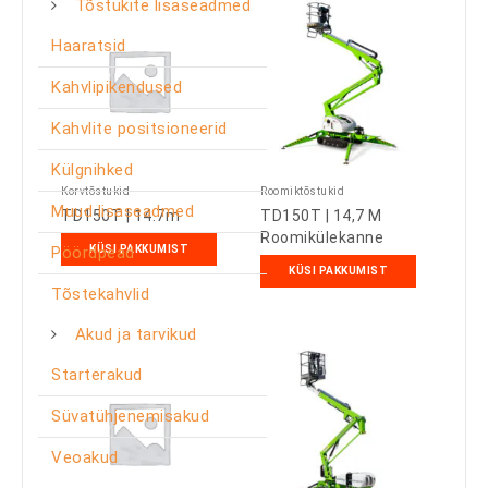
Tõstukite lisaseadmed
Haaratsid
Kahvlipikendused
Kahvlite positsioneerid
Külgnihked
Korvtõstukid
Roomiktõstukid
Muud lisaseadmed
TD150T | 14.7m
TD150T | 14,7 M
Roomikülekanne
Pöördpead
KÜSI PAKKUMIST
KÜSI PAKKUMIST
Tõstekahvlid
Akud ja tarvikud
Starterakud
Süvatühjenemisakud
Veoakud