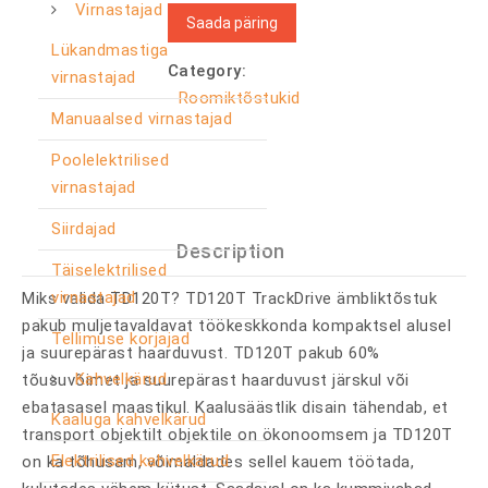
Virnastajad
Saada päring
Lükandmastiga
Category:
virnastajad
Roomiktõstukid
Manuaalsed virnastajad
Poolelektrilised
virnastajad
Siirdajad
Description
Täiselektrilised
virnastajad
Miks valida TD120T? TD120T TrackDrive ämbliktõstuk
pakub muljetavaldavat töökeskkonda kompaktsel alusel
Tellimuse korjajad
ja suurepärast haarduvust. TD120T pakub 60%
Kahvelkärud
tõusuvõimet ja suurepärast haarduvust järskul või
ebatasasel maastikul. Kaalusäästlik disain tähendab, et
Kaaluga kahvelkärud
transport objektilt objektile on ökonoomsem ja TD120T
Elektrilised kahvelkärud
on ka tõhusam, võimaldades sellel kauem töötada,