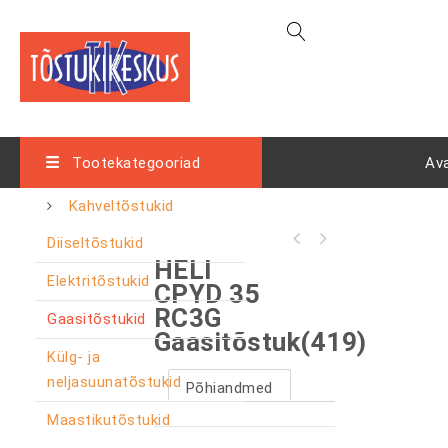
Tootekategooriad
Av
Kahveltõstukid
Diiseltõstukid
HELI
Elektritõstukid
CPYD 35
RC3G
Gaasitõstukid
Gaasitõstuk(419)
Külg- ja
neljasuunatõstukid
Põhiandmed
Maastikutõstukid