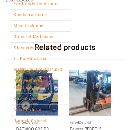
230352J6209
Eriotstarbelised kärud
Käärkahvelkärud
Maastikukärud
Ratastel tõstelauad
Related products
Standardsed kahvelkärud
Korvtõstukid
Iseliikuvad korvtõstukid
Järelveetavad
korvtõstukid
Käärtõstukid
Masttõstukid
Roomiktõstukid
Kahveltõstukid
Kahveltõstukid
DAEWOO G25 P3
Toyota 7FBEF15