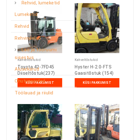
Rehvid, lumeketid
Lumeketid
Rehvid
Rehvinaelad
Lao ja tööruumi
sisestus
Kahveltõstukid
Kahveltõstukid
Toyota 42-7FD45
Hyster H-2.0-FTS
Alusekärud
Diiseltõstuk(237)
Gaasitõstuk (154)
Ohutuspiirded
KÜSI PAKKUMIST
KÜSI PAKKUMIST
Töölauad ja riiulid