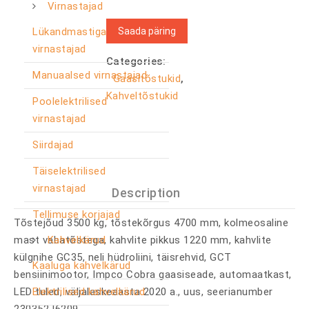
Virnastajad
Saada päring
Lükandmastiga
virnastajad
Categories:
Manuaalsed virnastajad
Gaasitõstukid
,
Kahveltõstukid
Poolelektrilised
virnastajad
Siirdajad
Täiselektrilised
virnastajad
Description
Tellimuse korjajad
Tõstejõud 3500 kg, tõstekõrgus 4700 mm, kolmeosaline
Kahvelkärud
mast vabatõstega, kahvlite pikkus 1220 mm, kahvlite
külgnihe GC35, neli hüdroliini, täisrehvid, GCT
Kaaluga kahvelkärud
bensiinimootor, Impco Cobra gaasiseade, automaatkast,
Elektrilised kahvelkärud
LED tuled, väljalaskeaasta 2020 a., uus, seerianumber