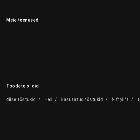
Meie teenused
Toodete sildid
diiseltõstukid
Heli
kasutatud tõstukid
Niftylift
t