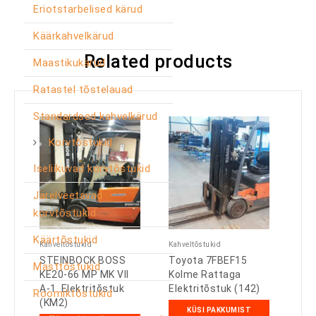
Eriotstarbelised kärud
Käärkahvelkärud
Related products
Maastikukärud
Ratastel tõstelauad
Standardsed kahvelkärud
Korvtõstukid
Iseliikuvad korvtõstukid
Järelveetavad
korvtõstukid
Käärtõstukid
Kahveltõstukid
Kahveltõstukid
STEINBOCK BOSS
Toyota 7FBEF15
Masttõstukid
KE20-66 MP MK VII
Kolme Rattaga
A-1. Elektritõstuk
Elektritõstuk (142)
Roomiktõstukid
(KM2)
KÜSI PAKKUMIST