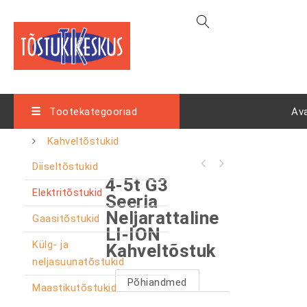
Tootekategooriad
Av
Kahveltõstukid
Diiseltõstukid
H4-seeria 1,5–3,5-tonnine elektriline
4-5t G3
kahveltõstuk (külmhoone)
Elektritõstukid
Seeria
Neljarattaline
Gaasitõstukid
LI-ION
Külg- ja
Kahveltõstuk
neljasuunatõstukid
Põhiandmed
Maastikutõstukid