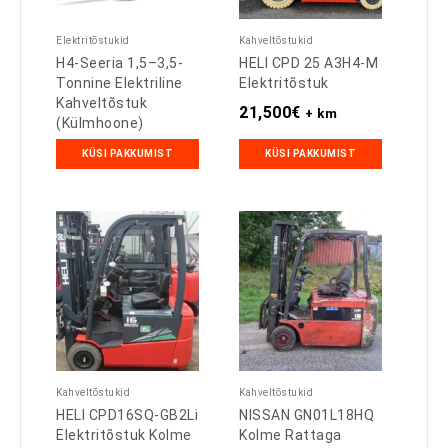
Elektritõstukid
Kahveltõstukid
H4-Seeria 1,5–3,5-
HELI CPD 25 A3H4-M
Tonnine Elektriline
Elektritõstuk
Kahveltõstuk
21,500
€
+ km
(külmhoone)
KÜSI PAKKUMIST
KÜSI PAKKUMIST
Kahveltõstukid
Kahveltõstukid
HELI CPD16SQ-GB2Li
NISSAN GN01L18HQ
Elektritõstuk Kolme
Kolme Rattaga