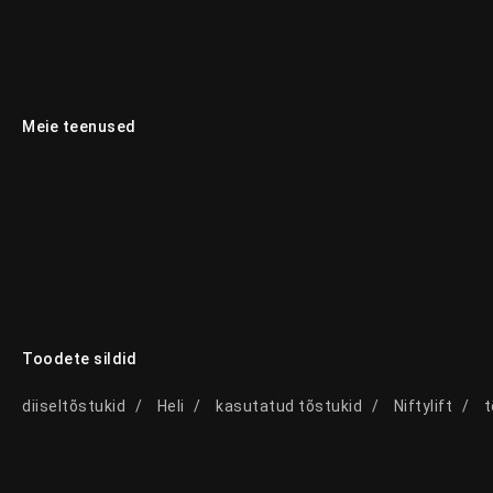
Meie teenused
Toodete sildid
diiseltõstukid
Heli
kasutatud tõstukid
Niftylift
t