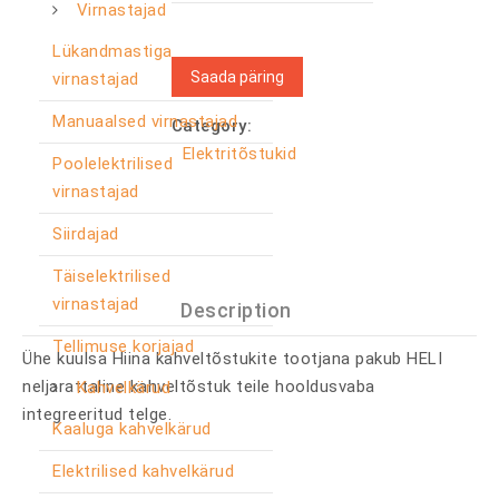
Virnastajad
Lükandmastiga
Saada päring
virnastajad
Manuaalsed virnastajad
Category:
Elektritõstukid
Poolelektrilised
virnastajad
Siirdajad
Täiselektrilised
virnastajad
Description
Tellimuse korjajad
Ühe kuulsa Hiina kahveltõstukite tootjana pakub HELI
neljarattaline kahveltõstuk teile hooldusvaba
Kahvelkärud
integreeritud telge.
Kaaluga kahvelkärud
Elektrilised kahvelkärud