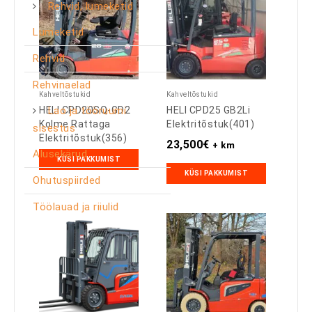
Rehvid, lumeketid
Lumeketid
Rehvid
Rehvinaelad
Kahveltõstukid
Kahveltõstukid
Lao ja tööruumi
HELI CPD20SQ-GD2
HELI CPD25 GB2Li
Kolme Rattaga
Elektritõstuk(401)
sisestus
Elektritõstuk(356)
23,500
€
+ km
Alusekärud
KÜSI PAKKUMIST
KÜSI PAKKUMIST
Ohutuspiirded
Töölauad ja riiulid